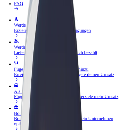
FAQ
Werde Fahrer:in
Erziele Umsatz nach deinen Bedingungen
Werde Kurier
Liefere Essen und werde wöchentlich bezahlt
Füge ein Restaurant oder Geschäft hinzu
Erreiche mehr Kund:innen und steigere deinen Umsatz
Als Flottenbesitzer:in anmelden
Füge deine Flotte zu Bolt hinzu und erziele mehr Umsatz
Bolt for Business
Bolt Produkte und Bolt Dienste für dein Unternehmen
optimiert