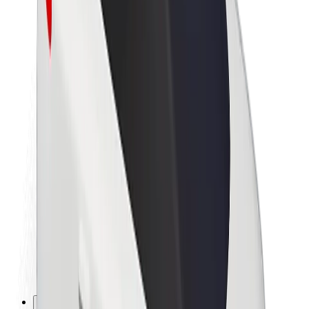
Karriere
Über Bolt
Nachhaltigkeit bei Bolt
Project Zero
Blog
Newsroom
Markenrichtlinien
Mission
Investor Relations
Leitung
Marke
Medien
Urban Fund
Sicherheit