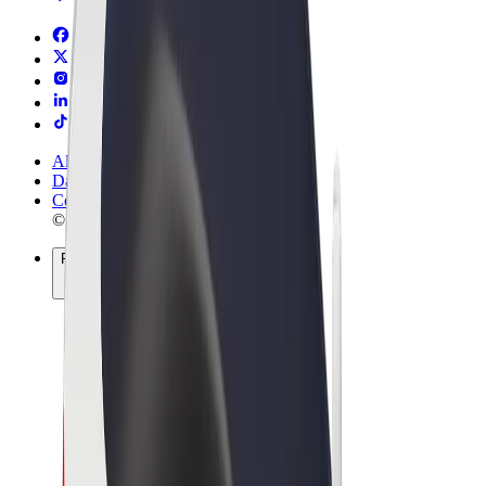
Allgemeine Geschäftsbedingungen
Datenschutz
Cookies
© 2026 Bolt Technology OÜ
Produkte
Fahrten
E-Scooter/E-Bikes
Bolt Market
Bolt Food
Bolt Drive