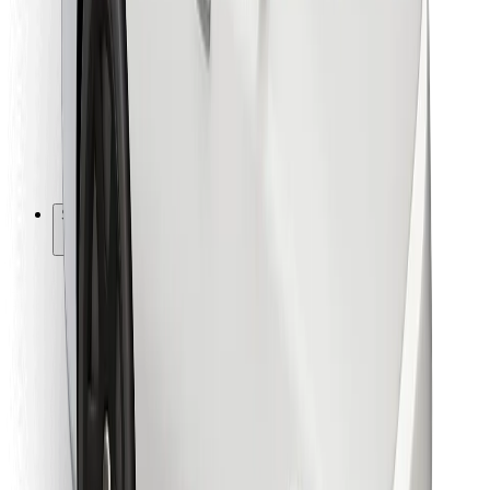
Für Kuriere
Bolt Food
Für Flottenbesitzer:innen
Für Restaurants
Bolt for Business
Sonstige
Zulieferer
Allgemeine Geschäftsbedingungen
Cookies
Sicherheit
In wenigen Minuten zu deiner Fahrt!
Bolt App herunterladen