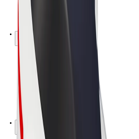
Bolt for Business
E-Bikes
Bolt Plus
Erziele Umsatz mit Bolt
Fahrer:innen
Umsatz brutto für Fahrer:innen
Kuriere
Umsatz brutto für Kuriere
Bolt Food Händler:innen
Flotten
Franchise
Unternehmen