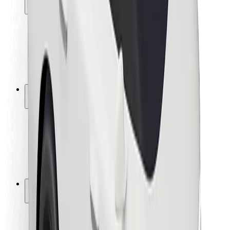
Fahrgast-Sicherheit
Fahrer-Sicherheit
E-Scooter-Sicherheit
Sicherheitslabor
Städte
Standorte
Lösungen für Städte
Flughäfen
Bolt Ladestationen
Support
Für Nutzer:innen
Für Fahrer:innen