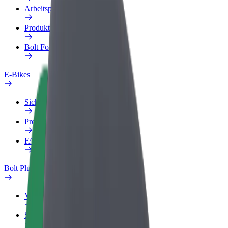
Arbeitsprofil
Produkte
Bolt Food für Unternehmen
E-Bikes
Sicherheitslabor
Problem melden
FAQ
Bolt Plus
Vorteile
So machst du mit