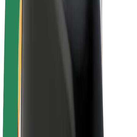
Bolt for Business
E-Bikes
Bolt Plus
Erziele Umsatz mit Bolt
Fahrer:innen
Umsatz brutto für Fahrer:innen
Kuriere
Umsatz brutto für Kuriere
Bolt Food Händler:innen
Flotten
Franchise
Unternehmen