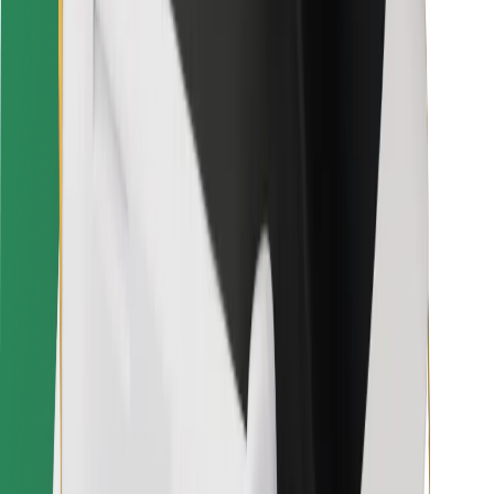
Für Kuriere
Bolt Food
Für Flottenbesitzer:innen
Für Restaurants
Bolt for Business
Sonstige
Zulieferer
Allgemeine Geschäftsbedingungen
Cookies
Sicherheit
In wenigen Minuten zu deiner Fahrt!
Bolt App herunterladen