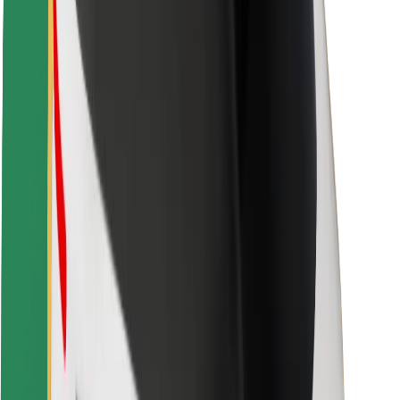
Fahrgast-Sicherheit
Fahrer-Sicherheit
E-Scooter-Sicherheit
Sicherheitslabor
Städte
Standorte
Lösungen für Städte
Flughäfen
Bolt Ladestationen
Support
Für Nutzer:innen
Für Fahrer:innen