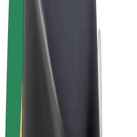
Allgemeine Geschäftsbedingungen
Datenschutz
Cookies
© 2026 Bolt Technology OÜ
Produkte
Fahrten
E-Scooter/E-Bikes
Bolt Market
Bolt Food
Bolt Drive