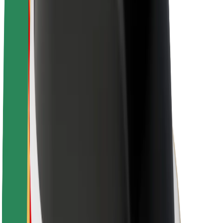
Karriere
Über Bolt
Nachhaltigkeit bei Bolt
Project Zero
Blog
Newsroom
Markenrichtlinien
Mission
Investor Relations
Leitung
Marke
Medien
Urban Fund
Sicherheit