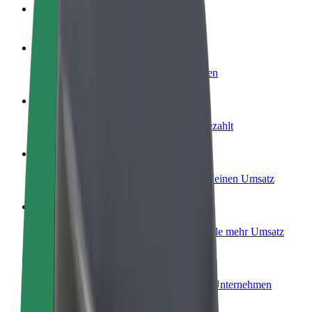
FAQ
Werde Fahrer:in
Erziele Umsatz nach deinen Bedingungen
Werde Kurier
Liefere Essen und werde wöchentlich bezahlt
Füge ein Restaurant oder Geschäft hinzu
Erreiche mehr Kund:innen und steigere deinen Umsatz
Als Flottenbesitzer:in anmelden
Füge deine Flotte zu Bolt hinzu und erziele mehr Umsatz
Bolt for Business
Bolt Produkte und Bolt Dienste für dein Unternehmen
optimiert