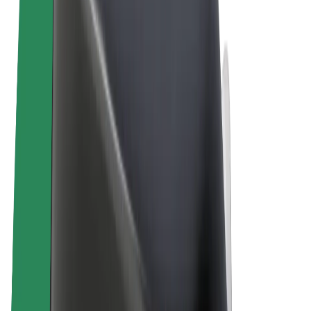
Allgemeine Geschäftsbedingungen
Datenschutz
Cookies
© 2026 Bolt Technology OÜ
Produkte
Fahrten
E-Scooter/E-Bikes
Bolt Market
Bolt Food
Bolt Drive