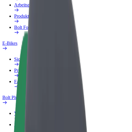
Arbeitsprofil
Produkte
Bolt Food für Unternehmen
E-Bikes
Sicherheitslabor
Problem melden
FAQ
Bolt Plus
Vorteile
So machst du mit