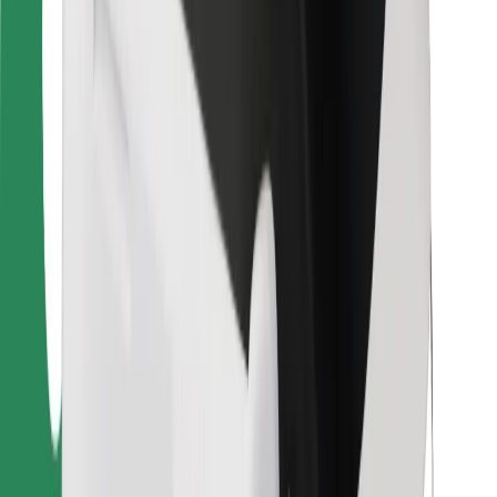
Für Kuriere
Bolt Food
Für Flottenbesitzer:innen
Für Restaurants
Bolt for Business
Sonstige
Zulieferer
Allgemeine Geschäftsbedingungen
Cookies
Sicherheit
In wenigen Minuten zu deiner Fahrt!
Bolt App herunterladen