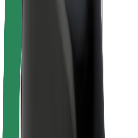
Bolt for Business
E-Bikes
Bolt Plus
Erziele Umsatz mit Bolt
Fahrer:innen
Umsatz brutto für Fahrer:innen
Kuriere
Umsatz brutto für Kuriere
Bolt Food Händler:innen
Flotten
Franchise
Unternehmen