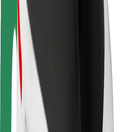
Fahrgast-Sicherheit
Fahrer-Sicherheit
E-Scooter-Sicherheit
Sicherheitslabor
Städte
Standorte
Lösungen für Städte
Flughäfen
Bolt Ladestationen
Support
Für Nutzer:innen
Für Fahrer:innen