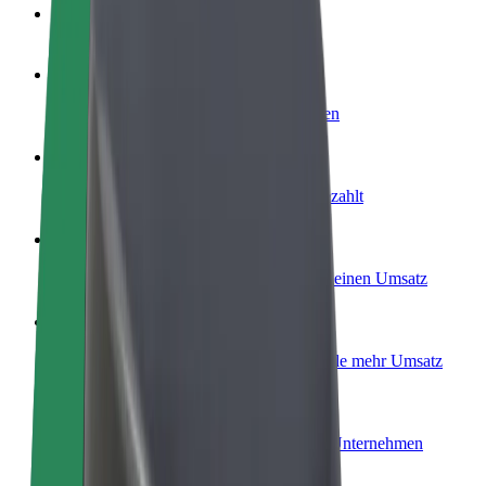
FAQ
Werde Fahrer:in
Erziele Umsatz nach deinen Bedingungen
Werde Kurier
Liefere Essen und werde wöchentlich bezahlt
Füge ein Restaurant oder Geschäft hinzu
Erreiche mehr Kund:innen und steigere deinen Umsatz
Als Flottenbesitzer:in anmelden
Füge deine Flotte zu Bolt hinzu und erziele mehr Umsatz
Bolt for Business
Bolt Produkte und Bolt Dienste für dein Unternehmen
optimiert