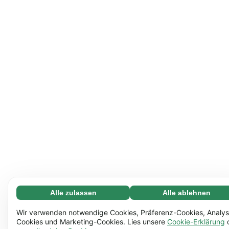
Alle zulassen
Alle ablehnen
Notwendige (65)
Notwendige Cookies helfen dabei, unsere Website
Mehr erfahren
Wir verwenden notwendige Cookies, Präferenz-Cookies, Analys
nutzbar zu machen, indem sie grundlegende Funktionen
Cookies und Marketing-Cookies. Lies unsere
Cookie-Erklärung