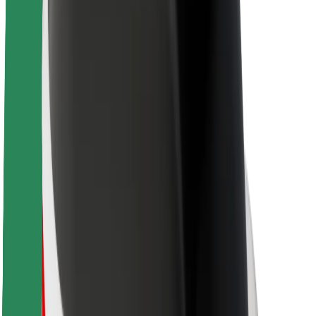
Karriere
Über Bolt
Nachhaltigkeit bei Bolt
Project Zero
Blog
Newsroom
Markenrichtlinien
Mission
Investor Relations
Leitung
Marke
Medien
Urban Fund
Sicherheit