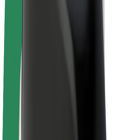
Bolt for Business
E-Bikes
Bolt Plus
Erziele Umsatz mit Bolt
Fahrer:innen
Umsatz brutto für Fahrer:innen
Kuriere
Umsatz brutto für Kuriere
Bolt Food Händler:innen
Flotten
Franchise
Unternehmen