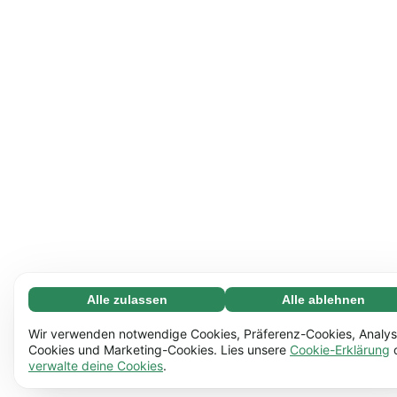
Alle zulassen
Alle ablehnen
Notwendige (65)
Notwendige Cookies helfen dabei, unsere Website
Mehr erfahren
Wir verwenden notwendige Cookies, Präferenz-Cookies, Analys
nutzbar zu machen, indem sie grundlegende Funktionen
Cookies und Marketing-Cookies. Lies unsere
Cookie-Erklärung
verwalte deine Cookies
.
ermöglichen, z.B. die Seitennavigation. Ohne diese
Einstellungen (17)
Cookies funktioniert die Website nicht richtig.
Mehr