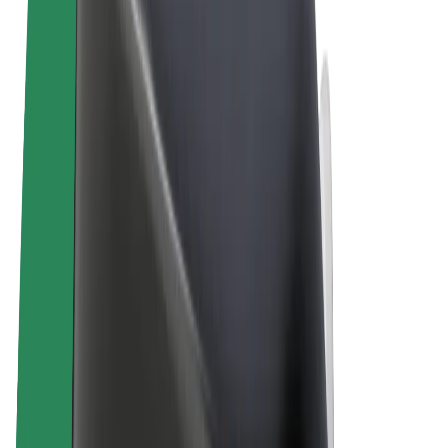
Allgemeine Geschäftsbedingungen
Datenschutz
Cookies
© 2026 Bolt Technology OÜ
Produkte
Fahrten
E-Scooter/E-Bikes
Bolt Market
Bolt Food
Bolt Drive