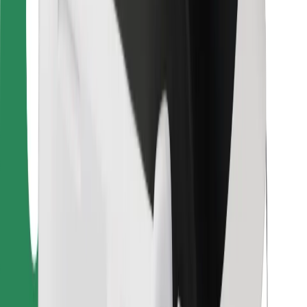
Für Kuriere
Bolt Food
Für Flottenbesitzer:innen
Für Restaurants
Bolt for Business
Sonstige
Zulieferer
Allgemeine Geschäftsbedingungen
Cookies
Sicherheit
In wenigen Minuten zu deiner Fahrt!
Bolt App herunterladen