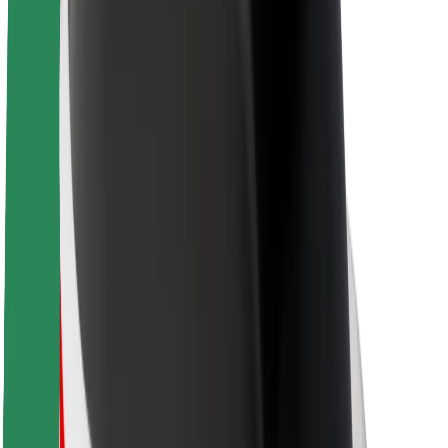
Karriere
Über Bolt
Nachhaltigkeit bei Bolt
Project Zero
Blog
Newsroom
Markenrichtlinien
Mission
Investor Relations
Leitung
Marke
Medien
Urban Fund
Sicherheit