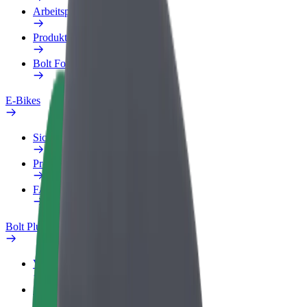
Arbeitsprofil
Produkte
Bolt Food für Unternehmen
E-Bikes
Sicherheitslabor
Problem melden
FAQ
Bolt Plus
Vorteile
So machst du mit