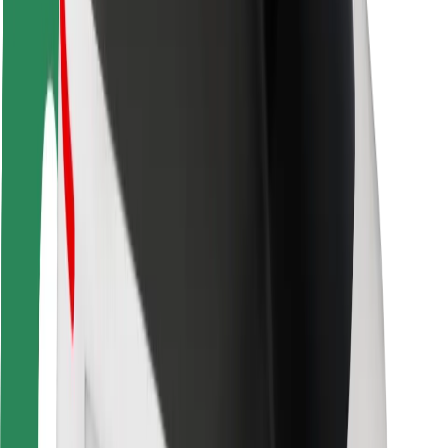
Fahrgast-Sicherheit
Fahrer-Sicherheit
E-Scooter-Sicherheit
Sicherheitslabor
Städte
Standorte
Lösungen für Städte
Flughäfen
Bolt Ladestationen
Support
Für Nutzer:innen
Für Fahrer:innen