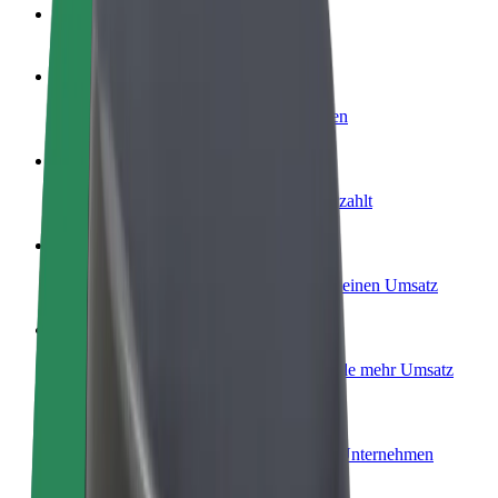
FAQ
Werde Fahrer:in
Erziele Umsatz nach deinen Bedingungen
Werde Kurier
Liefere Essen und werde wöchentlich bezahlt
Füge ein Restaurant oder Geschäft hinzu
Erreiche mehr Kund:innen und steigere deinen Umsatz
Als Flottenbesitzer:in anmelden
Füge deine Flotte zu Bolt hinzu und erziele mehr Umsatz
Bolt for Business
Bolt Produkte und Bolt Dienste für dein Unternehmen
optimiert