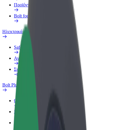
Προϊόντα
Bolt food για επιχειρήσεις
Ηλεκτρικά ποδήλατα
Safety Lab
Αναφορά προβλήματος
Συχνές Ερωτήσεις
Bolt Plus
Οφέλη
Πώς να συμμετάσχετε
Συχνές Ερωτήσεις