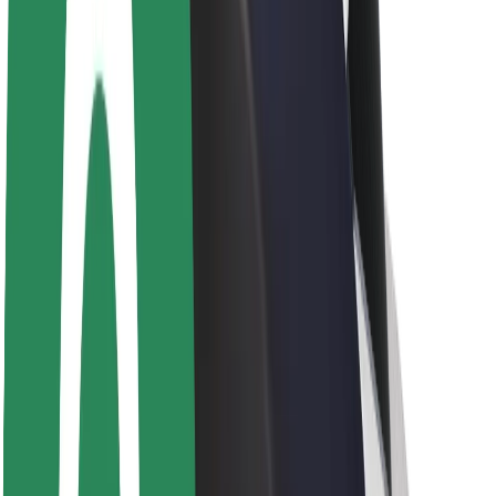
Θέσεις εργασίας
Σχετικά με τη Bolt
Βιωσιμότητα στη Bolt
Project Zero
Blog
Κέντρο Τύπου
Κατευθυντήριες γραμμές Brand
Αποστολή
Σχέσεις με Επενδυτές
Ηγεσία
Μάρκα
Μέσα ενημέρωσης
Urban Fund
Ασφάλεια