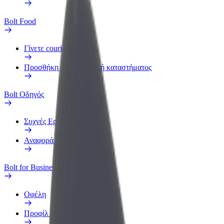
Bolt Food
Γίνετε courier
Προσθήκη εστιατορίου ή καταστήματος
Bolt Οδηγός
Συχνές Ερωτήσεις
Αναφορά οχήματος
Bolt for Business
Οφέλη
Προφίλ Εργασίας