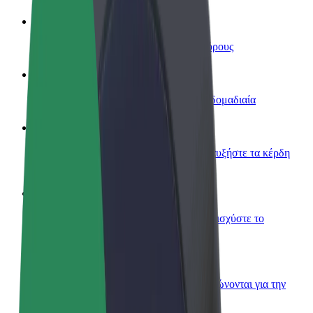
Οδηγήστε
Κερδίστε χρήματα με τους δικούς σας όρους
Γίνετε courier
Παραδώστε φαγητό και πληρώνεστε εβδομαδιαία
Προσθήκη εστιατορίου ή καταστήματος
Πλησιάστε περισσότερους πελάτες και αυξήστε τα κέρδη
σας
Εγγραφείτε ως ιδιοκτήτης στόλου
Προσθέστε το στόλο σας στο Bolt και ενισχύστε το
εισόδημά σας
Bolt for Business
Προϊόντα και υπηρεσίες Bolt που κλιμακώνονται για την
επιχείρησή σας