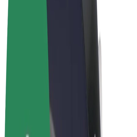
Όροι & Προϋποθέσεις
Απόρρητο
Cookies
© 2026 Bolt Technology OÜ
Προϊόντα
Διαδρομές
Σκούτερς
Αγορά Bolt
Bolt Food
Bolt Drive