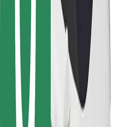
Για μεταφορείς
Bolt Food
Για ιδιοκτήτες στόλου οχημάτων
Για εστιατόρια
Bolt for Business
Άλλο
Προμηθευτές
Όροι & Προϋποθέσεις
Cookies
Ασφάλεια
Πάρε ταξί μέσα σε λίγα λεπτά!
Κατέβασε την εφαρμογή Bolt