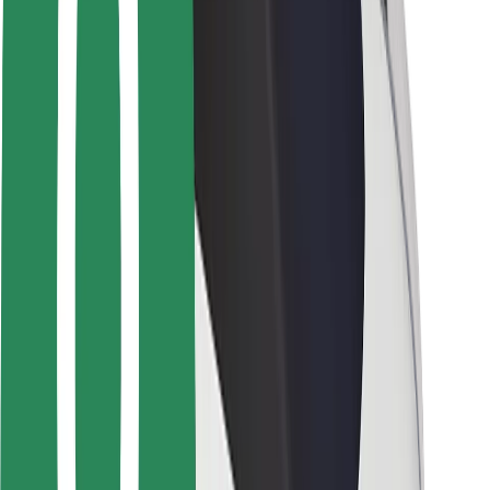
Ασφάλεια επιβάτη
Ασφάλεια οδηγών
Ασφάλεια σκούτερ
Εργαστήριο ασφάλειας
Πόλεις
Τοποθεσίες
Λύσεις για την πόλη
Αεροδρόμια
Bolt Αποβάθρες Φόρτισης
Υποστήριξη
Για επιβάτες
Για τους οδηγούς