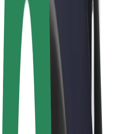
Bolt for Business
Ηλεκτρικά ποδήλατα
Bolt Plus
Κερδίστε με Bolt
Οδηγοί
Απολαβές οδηγών
Διανομείς
Απολαβές διανομέων
Bolt Εμπόρους Τροφίμων
Στόλοι
Franchises
Εταιρεία