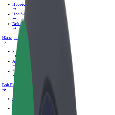
Προφίλ Εργασίας
Προϊόντα
Bolt food για επιχειρήσεις
Ηλεκτρικά ποδήλατα
Safety Lab
Αναφορά προβλήματος
Συχνές Ερωτήσεις
Bolt Plus
Οφέλη
Πώς να συμμετάσχετε