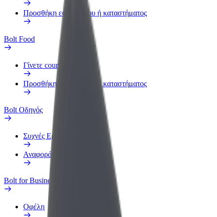
Προσθήκη εστιατορίου ή καταστήματος
Bolt Food
Γίνετε courier
Προσθήκη εστιατορίου ή καταστήματος
Bolt Οδηγός
Συχνές Ερωτήσεις
Αναφορά οχήματος
Bolt for Business
Οφέλη