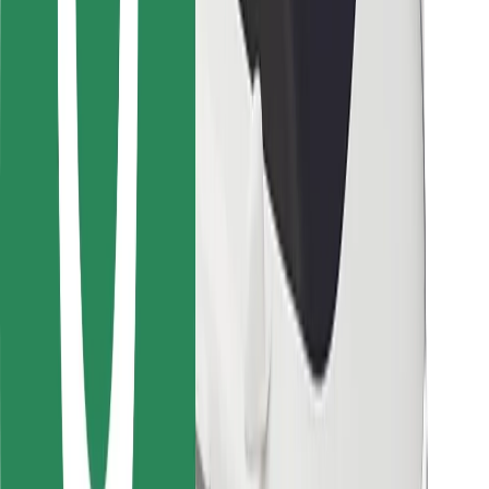
Για επιβάτες
Για τους οδηγούς
Για μεταφορείς
Bolt Food
Για ιδιοκτήτες στόλου οχημάτων
Για εστιατόρια
Bolt for Business
Άλλο
Προμηθευτές
Όροι & Προϋποθέσεις
Cookies
Ασφάλεια
Πάρε ταξί μέσα σε λίγα λεπτά!