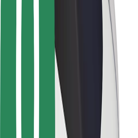
Ασφάλεια
Ασφάλεια επιβάτη
Ασφάλεια οδηγών
Ασφάλεια σκούτερ
Εργαστήριο ασφάλειας
Πόλεις
Τοποθεσίες
Λύσεις για την πόλη
Αεροδρόμια
Bolt Αποβάθρες Φόρτισης
Υποστήριξη