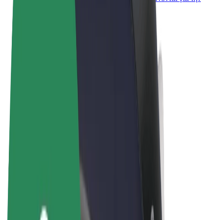
επιχείρησή σας
Όροι & Προϋποθέσεις
Απόρρητο
Cookies
© 2026 Bolt Technology OÜ
Προϊόντα
Διαδρομές
Σκούτερς
Αγορά Bolt
Bolt Food