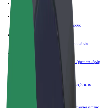
Συχνές Ερωτήσεις
Οδηγήστε
Κερδίστε χρήματα με τους δικούς σας όρους
Γίνετε courier
Παραδώστε φαγητό και πληρώνεστε εβδομαδιαία
Προσθήκη εστιατορίου ή καταστήματος
Πλησιάστε περισσότερους πελάτες και αυξήστε τα κέρδη
σας
Εγγραφείτε ως ιδιοκτήτης στόλου
Προσθέστε το στόλο σας στο Bolt και ενισχύστε το
εισόδημά σας
Bolt for Business
Προϊόντα και υπηρεσίες Bolt που κλιμακώνονται για την