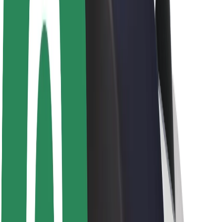
Θέσεις εργασίας
Σχετικά με τη Bolt
Βιωσιμότητα στη Bolt
Project Zero
Blog
Κέντρο Τύπου
Κατευθυντήριες γραμμές Brand
Αποστολή
Σχέσεις με Επενδυτές
Ηγεσία
Μάρκα
Μέσα ενημέρωσης
Urban Fund