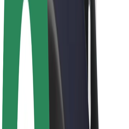
Bolt Drive
Bolt for Business
Ηλεκτρικά ποδήλατα
Bolt Plus
Κερδίστε με Bolt
Οδηγοί
Απολαβές οδηγών
Διανομείς
Απολαβές διανομέων
Bolt Εμπόρους Τροφίμων
Στόλοι
Franchises
Εταιρεία