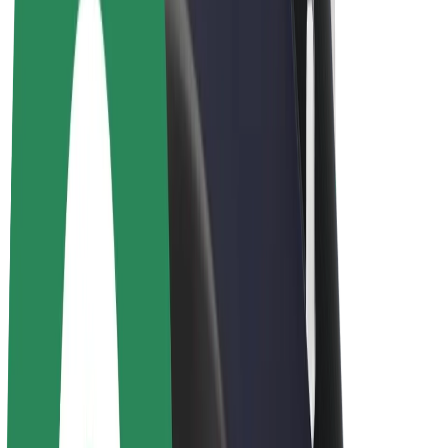
Bolt for Business
Ηλεκτρικά ποδήλατα
Bolt Plus
Κερδίστε με Bolt
Οδηγοί
Απολαβές οδηγών
Διανομείς
Απολαβές διανομέων
Bolt Εμπόρους Τροφίμων
Στόλοι
Franchises
Εταιρεία