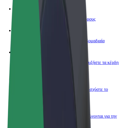
Οδηγήστε
Κερδίστε χρήματα με τους δικούς σας όρους
Γίνετε courier
Παραδώστε φαγητό και πληρώνεστε εβδομαδιαία
Προσθήκη εστιατορίου ή καταστήματος
Πλησιάστε περισσότερους πελάτες και αυξήστε τα κέρδη
σας
Εγγραφείτε ως ιδιοκτήτης στόλου
Προσθέστε το στόλο σας στο Bolt και ενισχύστε το
εισόδημά σας
Bolt for Business
Προϊόντα και υπηρεσίες Bolt που κλιμακώνονται για την
επιχείρησή σας