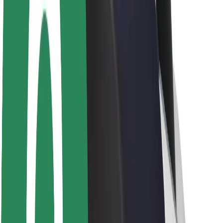
Θέσεις εργασίας
Σχετικά με τη Bolt
Βιωσιμότητα στη Bolt
Project Zero
Blog
Κέντρο Τύπου
Κατευθυντήριες γραμμές Brand
Αποστολή
Σχέσεις με Επενδυτές
Ηγεσία
Μάρκα
Μέσα ενημέρωσης
Urban Fund
Ασφάλεια