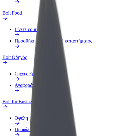
Bolt Food
Γίνετε courier
Προσθήκη εστιατορίου ή καταστήματος
Bolt Οδηγός
Συχνές Ερωτήσεις
Αναφορά οχήματος
Bolt for Business
Οφέλη
Προφίλ Εργασίας