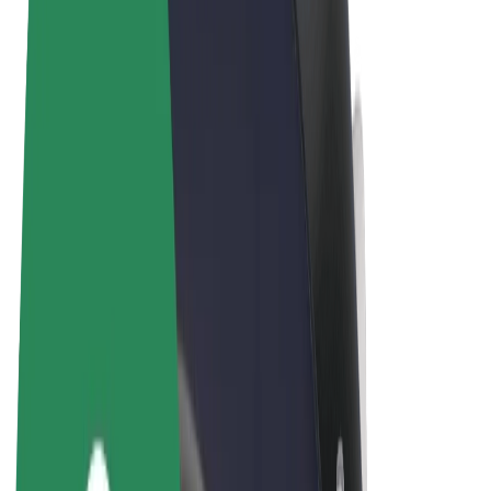
Όροι & Προϋποθέσεις
Απόρρητο
Cookies
© 2026 Bolt Technology OÜ
Προϊόντα
Διαδρομές
Σκούτερς
Αγορά Bolt
Bolt Food
Bolt Drive