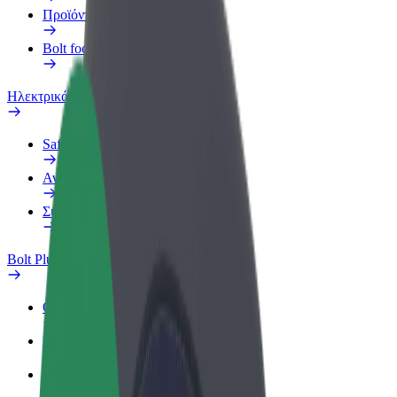
Προϊόντα
Bolt food για επιχειρήσεις
Ηλεκτρικά ποδήλατα
Safety Lab
Αναφορά προβλήματος
Συχνές Ερωτήσεις
Bolt Plus
Οφέλη
Πώς να συμμετάσχετε
Συχνές Ερωτήσεις