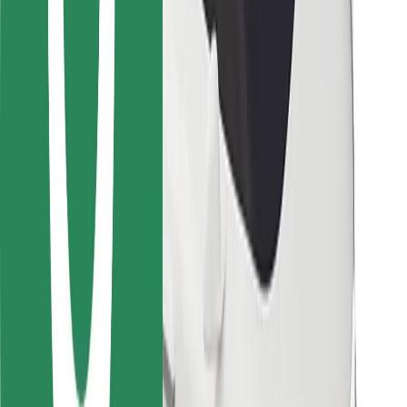
Για μεταφορείς
Bolt Food
Για ιδιοκτήτες στόλου οχημάτων
Για εστιατόρια
Bolt for Business
Άλλο
Προμηθευτές
Όροι & Προϋποθέσεις
Cookies
Ασφάλεια
Πάρε ταξί μέσα σε λίγα λεπτά!
Κατέβασε την εφαρμογή Bolt