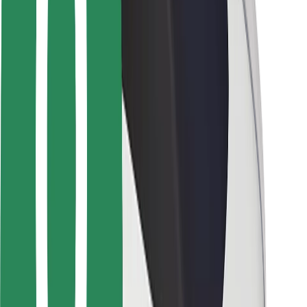
Ασφάλεια επιβάτη
Ασφάλεια οδηγών
Ασφάλεια σκούτερ
Εργαστήριο ασφάλειας
Πόλεις
Τοποθεσίες
Λύσεις για την πόλη
Αεροδρόμια
Bolt Αποβάθρες Φόρτισης
Υποστήριξη
Για επιβάτες
Για τους οδηγούς