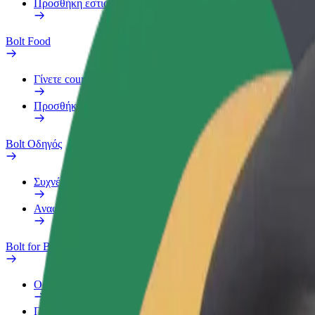
Προσθήκη εστιατορίου ή καταστήματος
Bolt Food
Γίνετε courier
Προσθήκη εστιατορίου ή καταστήματος
Bolt Οδηγός
Συχνές Ερωτήσεις
Αναφορά οχήματος
Bolt for Business
Οφέλη
Προφίλ Εργασίας