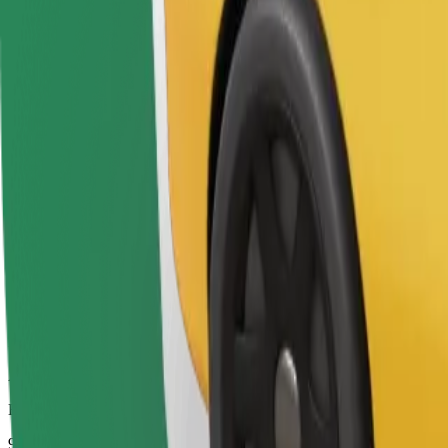
Εκτιμώμενος χρόνος μετακίνησης
9 λ.
Εκτιμώμενη απόσταση
5,8 χλμ.
Επιβάτες
1-4
Εκτιμώμενη τιμή
6,50 €
Bolt
Αξιόπιστες διαδρομές με καθημερινά αυτοκίνητα μεσαίου μεγέθους.
Εκτιμώμενος χρόνος μετακίνησης
9 λ.