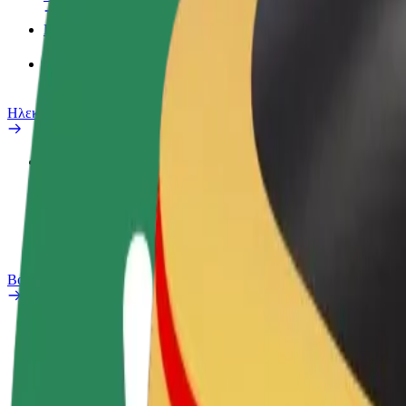
Προϊόντα
Bolt food για επιχειρήσεις
Ηλεκτρικά ποδήλατα
Safety Lab
Αναφορά προβλήματος
Συχνές Ερωτήσεις
Bolt Plus
Οφέλη
Πώς να συμμετάσχετε
Συχνές Ερωτήσεις