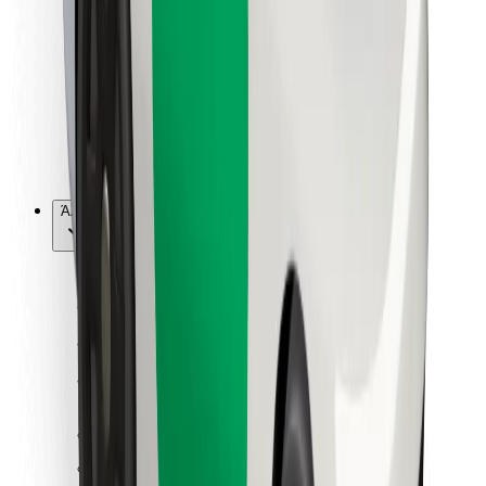
Για μεταφορείς
Bolt Food
Για ιδιοκτήτες στόλου οχημάτων
Για εστιατόρια
Bolt for Business
Άλλο
Προμηθευτές
Όροι & Προϋποθέσεις
Cookies
Ασφάλεια
Πάρε ταξί μέσα σε λίγα λεπτά!
Κατέβασε την εφαρμογή Bolt