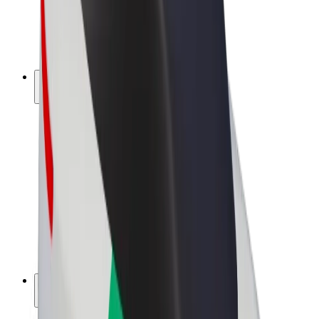
Bolt for Business
Ηλεκτρικά ποδήλατα
Bolt Plus
Κερδίστε με Bolt
Οδηγοί
Απολαβές οδηγών
Διανομείς
Απολαβές διανομέων
Bolt Εμπόρους Τροφίμων
Στόλοι
Franchises
Εταιρεία