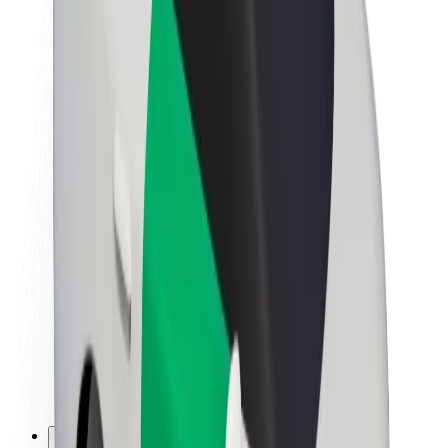
Θέσεις εργασίας
Σχετικά με τη Bolt
Βιωσιμότητα στη Bolt
Project Zero
Blog
Κέντρο Τύπου
Κατευθυντήριες γραμμές Brand
Αποστολή
Σχέσεις με Επενδυτές
Ηγεσία
Μάρκα
Μέσα ενημέρωσης
Urban Fund
Ασφάλεια