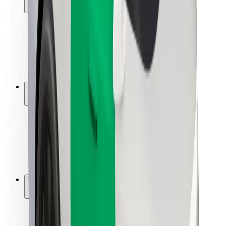
Ασφάλεια επιβάτη
Ασφάλεια οδηγών
Ασφάλεια σκούτερ
Εργαστήριο ασφάλειας
Πόλεις
Τοποθεσίες
Λύσεις για την πόλη
Αεροδρόμια
Bolt Αποβάθρες Φόρτισης
Υποστήριξη
Για επιβάτες
Για τους οδηγούς