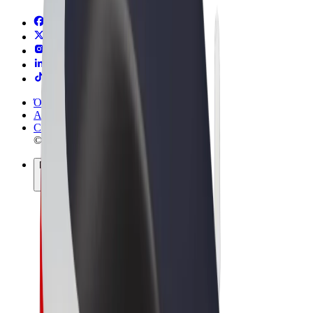
Όροι & Προϋποθέσεις
Απόρρητο
Cookies
© 2026 Bolt Technology OÜ
Προϊόντα
Διαδρομές
Σκούτερς
Αγορά Bolt
Bolt Food
Bolt Drive