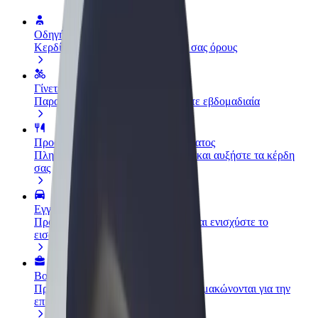
Οδηγήστε
Κερδίστε χρήματα με τους δικούς σας όρους
Γίνετε courier
Παραδώστε φαγητό και πληρώνεστε εβδομαδιαία
Προσθήκη εστιατορίου ή καταστήματος
Πλησιάστε περισσότερους πελάτες και αυξήστε τα κέρδη
σας
Εγγραφείτε ως ιδιοκτήτης στόλου
Προσθέστε το στόλο σας στο Bolt και ενισχύστε το
εισόδημά σας
Bolt for Business
Προϊόντα και υπηρεσίες Bolt που κλιμακώνονται για την
επιχείρησή σας