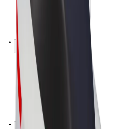
Bolt Drive
Bolt for Business
Ηλεκτρικά ποδήλατα
Bolt Plus
Κερδίστε με Bolt
Οδηγοί
Απολαβές οδηγών
Διανομείς
Απολαβές διανομέων
Bolt Εμπόρους Τροφίμων
Στόλοι
Franchises
Εταιρεία