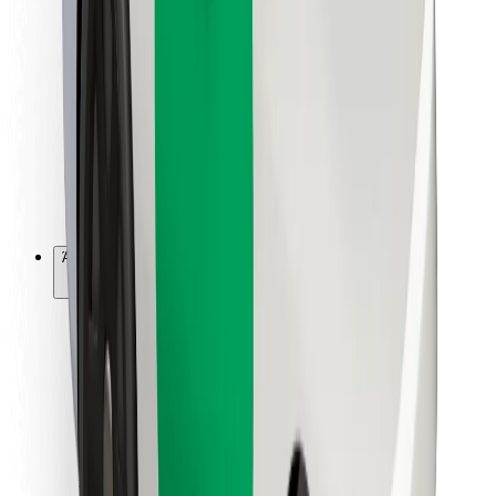
Για επιβάτες
Για τους οδηγούς
Για μεταφορείς
Bolt Food
Για ιδιοκτήτες στόλου οχημάτων
Για εστιατόρια
Bolt for Business
Άλλο
Προμηθευτές
Όροι & Προϋποθέσεις
Cookies
Ασφάλεια
Πάρε ταξί μέσα σε λίγα λεπτά!