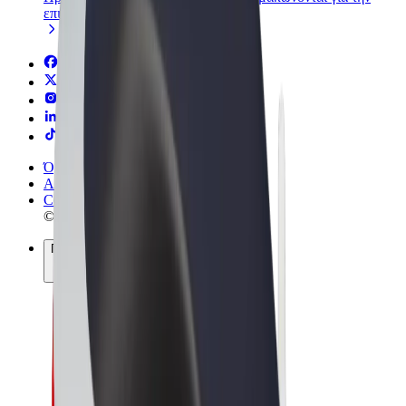
επιχείρησή σας
Όροι & Προϋποθέσεις
Απόρρητο
Cookies
© 2026 Bolt Technology OÜ
Προϊόντα
Διαδρομές
Σκούτερς
Αγορά Bolt
Bolt Food