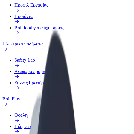
Προφίλ Εργασίας
Προϊόντα
Bolt food για επιχειρήσεις
Ηλεκτρικά ποδήλατα
Safety Lab
Αναφορά προβλήματος
Συχνές Ερωτήσεις
Bolt Plus
Οφέλη
Πώς να συμμετάσχετε