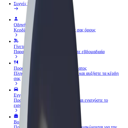
Συχνές Ερωτήσεις
Οδηγήστε
Κερδίστε χρήματα με τους δικούς σας όρους
Γίνετε courier
Παραδώστε φαγητό και πληρώνεστε εβδομαδιαία
Προσθήκη εστιατορίου ή καταστήματος
Πλησιάστε περισσότερους πελάτες και αυξήστε τα κέρδη
σας
Εγγραφείτε ως ιδιοκτήτης στόλου
Προσθέστε το στόλο σας στο Bolt και ενισχύστε το
εισόδημά σας
Bolt for Business
Προϊόντα και υπηρεσίες Bolt που κλιμακώνονται για την