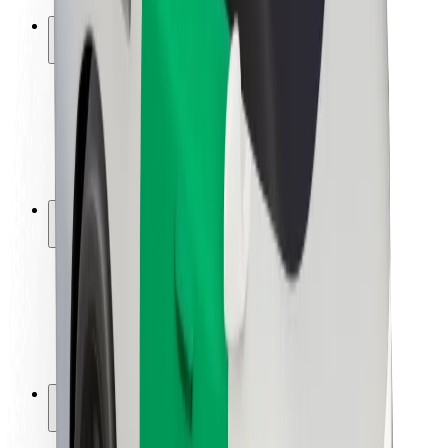
Ασφάλεια
Ασφάλεια επιβάτη
Ασφάλεια οδηγών
Ασφάλεια σκούτερ
Εργαστήριο ασφάλειας
Πόλεις
Τοποθεσίες
Λύσεις για την πόλη
Αεροδρόμια
Bolt Αποβάθρες Φόρτισης
Υποστήριξη