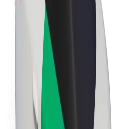
Θέσεις εργασίας
Σχετικά με τη Bolt
Βιωσιμότητα στη Bolt
Project Zero
Blog
Κέντρο Τύπου
Κατευθυντήριες γραμμές Brand
Αποστολή
Σχέσεις με Επενδυτές
Ηγεσία
Μάρκα
Μέσα ενημέρωσης
Urban Fund