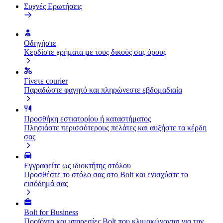
Συχνές Ερωτήσεις
Οδηγήστε
Κερδίστε χρήματα με τους δικούς σας όρους
Γίνετε courier
Παραδώστε φαγητό και πληρώνεστε εβδομαδιαία
Προσθήκη εστιατορίου ή καταστήματος
Πλησιάστε περισσότερους πελάτες και αυξήστε τα κέρδη
σας
Εγγραφείτε ως ιδιοκτήτης στόλου
Προσθέστε το στόλο σας στο Bolt και ενισχύστε το
εισόδημά σας
Bolt for Business
Προϊόντα και υπηρεσίες Bolt που κλιμακώνονται για την