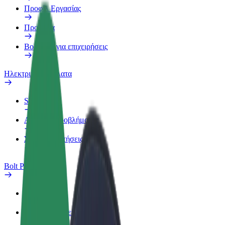
Προφίλ Εργασίας
Προϊόντα
Bolt food για επιχειρήσεις
Ηλεκτρικά ποδήλατα
Safety Lab
Αναφορά προβλήματος
Συχνές Ερωτήσεις
Bolt Plus
Οφέλη
Πώς να συμμετάσχετε