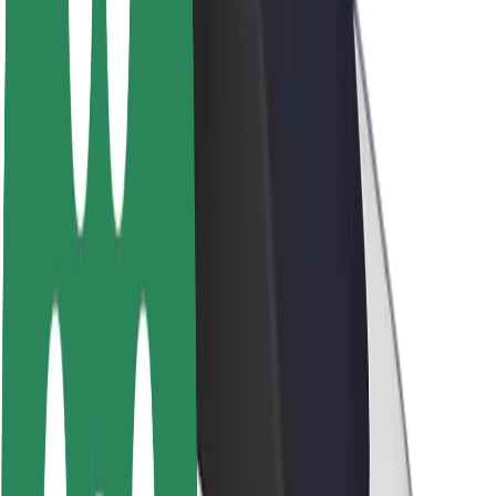
Θέσεις εργασίας
Σχετικά με τη Bolt
Βιωσιμότητα στη Bolt
Project Zero
Blog
Κέντρο Τύπου
Κατευθυντήριες γραμμές Brand
Αποστολή
Σχέσεις με Επενδυτές
Ηγεσία
Μάρκα
Μέσα ενημέρωσης
Urban Fund