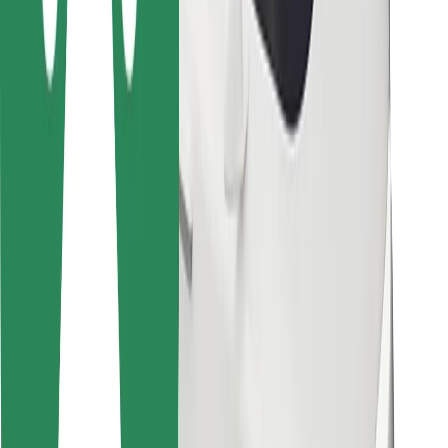
Για επιβάτες
Για τους οδηγούς
Για μεταφορείς
Bolt Food
Για ιδιοκτήτες στόλου οχημάτων
Για εστιατόρια
Bolt for Business
Άλλο
Προμηθευτές
Όροι & Προϋποθέσεις
Cookies
Ασφάλεια
Πάρε ταξί μέσα σε λίγα λεπτά!