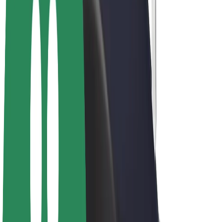
Bolt Drive
Bolt for Business
Ηλεκτρικά ποδήλατα
Bolt Plus
Κερδίστε με Bolt
Οδηγοί
Απολαβές οδηγών
Διανομείς
Απολαβές διανομέων
Bolt Εμπόρους Τροφίμων
Στόλοι
Franchises
Εταιρεία