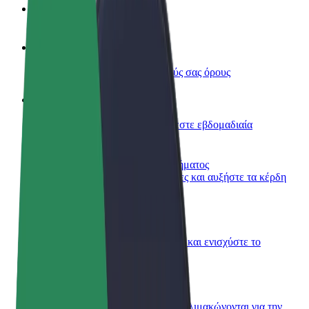
Συχνές Ερωτήσεις
Οδηγήστε
Κερδίστε χρήματα με τους δικούς σας όρους
Γίνετε courier
Παραδώστε φαγητό και πληρώνεστε εβδομαδιαία
Προσθήκη εστιατορίου ή καταστήματος
Πλησιάστε περισσότερους πελάτες και αυξήστε τα κέρδη
σας
Εγγραφείτε ως ιδιοκτήτης στόλου
Προσθέστε το στόλο σας στο Bolt και ενισχύστε το
εισόδημά σας
Bolt for Business
Προϊόντα και υπηρεσίες Bolt που κλιμακώνονται για την