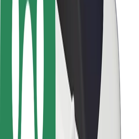
Ασφάλεια
Ασφάλεια επιβάτη
Ασφάλεια οδηγών
Ασφάλεια σκούτερ
Εργαστήριο ασφάλειας
Πόλεις
Τοποθεσίες
Λύσεις για την πόλη
Αεροδρόμια
Bolt Αποβάθρες Φόρτισης
Υποστήριξη