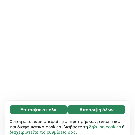
Επιτρέψτε σε όλα
Απόρριψη όλων
Απαραίτητο (65)
Τα απαραίτητα cookies συμβάλλουν στη
Μάθετε περισσότερα
Χρησιμοποιούμε απαραίτητα, προτιμήσεων, αναλυτικά
χρηστικότητα του ιστότοπού μας,
και διαφημιστικά cookies. Διαβάστε τη
δήλωση cookies
ή
διαχειριστείτε τις ρυθμίσεις σας
.
επιτρέποντας βασικές λειτουργίες, π.χ.