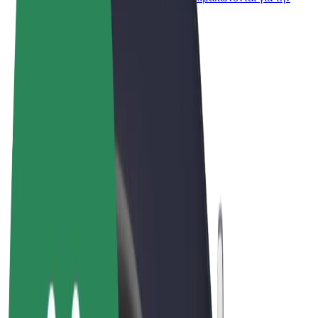
επιχείρησή σας
Όροι & Προϋποθέσεις
Απόρρητο
Cookies
© 2026 Bolt Technology OÜ
Προϊόντα
Διαδρομές
Σκούτερς
Αγορά Bolt
Bolt Food