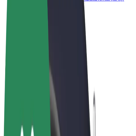
επιχείρησή σας
Όροι & Προϋποθέσεις
Απόρρητο
Cookies
© 2026 Bolt Technology OÜ
Προϊόντα
Διαδρομές
Σκούτερς
Αγορά Bolt
Bolt Food