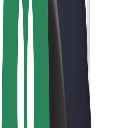
Bolt Drive
Bolt for Business
Ηλεκτρικά ποδήλατα
Bolt Plus
Κερδίστε με Bolt
Οδηγοί
Απολαβές οδηγών
Διανομείς
Απολαβές διανομέων
Bolt Εμπόρους Τροφίμων
Στόλοι
Franchises
Εταιρεία