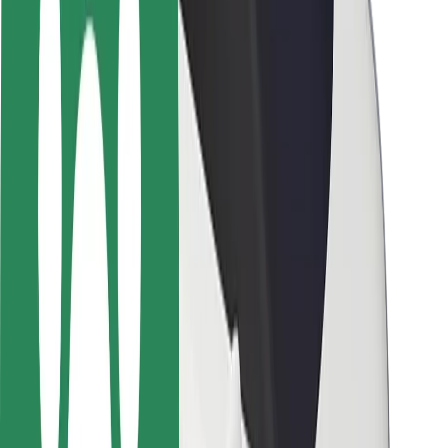
Ασφάλεια
Ασφάλεια επιβάτη
Ασφάλεια οδηγών
Ασφάλεια σκούτερ
Εργαστήριο ασφάλειας
Πόλεις
Τοποθεσίες
Λύσεις για την πόλη
Αεροδρόμια
Bolt Αποβάθρες Φόρτισης
Υποστήριξη