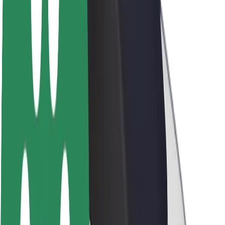
Θέσεις εργασίας
Σχετικά με τη Bolt
Βιωσιμότητα στη Bolt
Project Zero
Blog
Κέντρο Τύπου
Κατευθυντήριες γραμμές Brand
Αποστολή
Σχέσεις με Επενδυτές
Ηγεσία
Μάρκα
Μέσα ενημέρωσης
Urban Fund