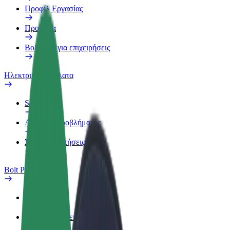
Προφίλ Εργασίας
Προϊόντα
Bolt food για επιχειρήσεις
Ηλεκτρικά ποδήλατα
Safety Lab
Αναφορά προβλήματος
Συχνές Ερωτήσεις
Bolt Plus
Οφέλη
Πώς να συμμετάσχετε