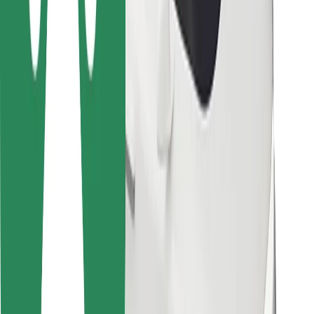
Για επιβάτες
Για τους οδηγούς
Για μεταφορείς
Bolt Food
Για ιδιοκτήτες στόλου οχημάτων
Για εστιατόρια
Bolt for Business
Άλλο
Προμηθευτές
Όροι & Προϋποθέσεις
Cookies
Ασφάλεια
Πάρε ταξί μέσα σε λίγα λεπτά!