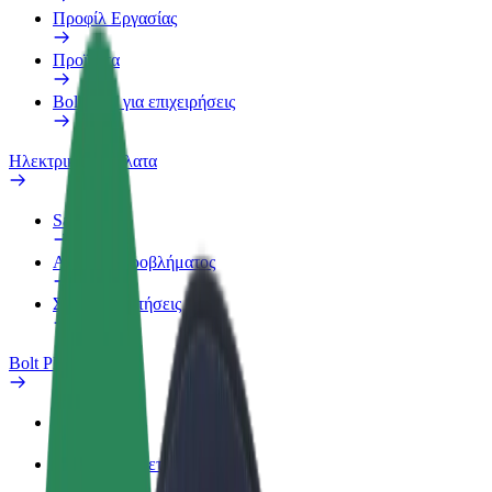
Προφίλ Εργασίας
Προϊόντα
Bolt food για επιχειρήσεις
Ηλεκτρικά ποδήλατα
Safety Lab
Αναφορά προβλήματος
Συχνές Ερωτήσεις
Bolt Plus
Οφέλη
Πώς να συμμετάσχετε