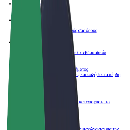
Συχνές Ερωτήσεις
Οδηγήστε
Κερδίστε χρήματα με τους δικούς σας όρους
Γίνετε courier
Παραδώστε φαγητό και πληρώνεστε εβδομαδιαία
Προσθήκη εστιατορίου ή καταστήματος
Πλησιάστε περισσότερους πελάτες και αυξήστε τα κέρδη
σας
Εγγραφείτε ως ιδιοκτήτης στόλου
Προσθέστε το στόλο σας στο Bolt και ενισχύστε το
εισόδημά σας
Bolt for Business
Προϊόντα και υπηρεσίες Bolt που κλιμακώνονται για την