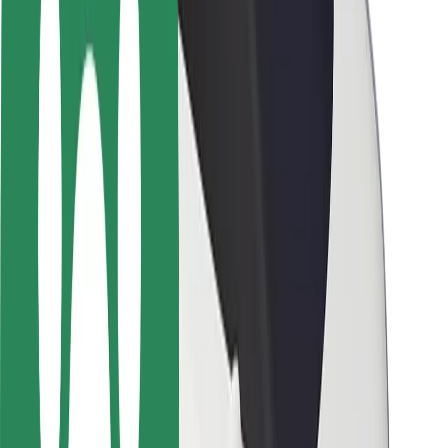
Ασφάλεια
Ασφάλεια επιβάτη
Ασφάλεια οδηγών
Ασφάλεια σκούτερ
Εργαστήριο ασφάλειας
Πόλεις
Τοποθεσίες
Λύσεις για την πόλη
Αεροδρόμια
Bolt Αποβάθρες Φόρτισης
Υποστήριξη