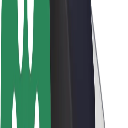
Θέσεις εργασίας
Σχετικά με τη Bolt
Βιωσιμότητα στη Bolt
Project Zero
Blog
Κέντρο Τύπου
Κατευθυντήριες γραμμές Brand
Αποστολή
Σχέσεις με Επενδυτές
Ηγεσία
Μάρκα
Μέσα ενημέρωσης
Urban Fund