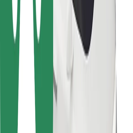
Για επιβάτες
Για τους οδηγούς
Για μεταφορείς
Bolt Food
Για ιδιοκτήτες στόλου οχημάτων
Για εστιατόρια
Bolt for Business
Άλλο
Προμηθευτές
Όροι & Προϋποθέσεις
Cookies
Ασφάλεια
Πάρε ταξί μέσα σε λίγα λεπτά!