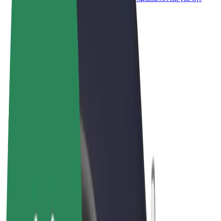
επιχείρησή σας
Όροι & Προϋποθέσεις
Απόρρητο
Cookies
© 2026 Bolt Technology OÜ
Προϊόντα
Διαδρομές
Σκούτερς
Αγορά Bolt
Bolt Food