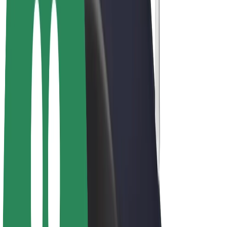
Bolt Drive
Bolt for Business
Ηλεκτρικά ποδήλατα
Bolt Plus
Κερδίστε με Bolt
Οδηγοί
Απολαβές οδηγών
Διανομείς
Απολαβές διανομέων
Bolt Εμπόρους Τροφίμων
Στόλοι
Franchises
Εταιρεία