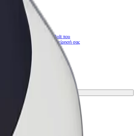
Bolt for Business
ι
Προϊόντα και υπηρεσίες Bolt που
κλιμακώνονται για την επιχείρησή σας
δανική για το ταξίδι σου.