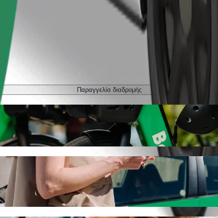
Παραγγελία διαδρομής
í nemocnice Plzeň με Bolt ride-hailing
ν καλύτερη τιμή για να φτάσεις στο Fakultní nemocnice Plzeň. Με τη Bo
 ιδανικό όχημα για εσένα.