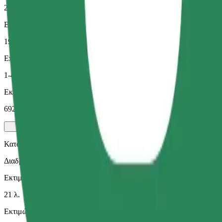
21 λ.
Εκτιμώμενη απόσταση
19,6 χλμ.
Επιβάτες
1-4
Εκτιμώμενη τιμή
692,20 CZK
Κατοικίδια
Διαδρομές για εσάς και το κατοικίδιό σας. Οι σκύλοι πρέπει να φο
Εκτιμώμενος χρόνος μετακίνησης
21 λ.
Εκτιμώμενη απόσταση