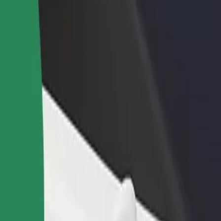
θήκη εστιατορίου ή
Εγγραφείτε ως ιδιοκτήτης στόλου
στήματος
Προσθέστε το στόλο σας στο Bolt κα
ιάστε περισσότερους πελάτες
ενισχύστε το εισόδημά σας
αυξήστε τα κέρδη σας
 nemocnice Plzeň
kultní nemocnice Plzeň; Εξερεύνησε τις υπηρεσίες μας και βρες την ι
Αποκτήστε την εφαρμογή