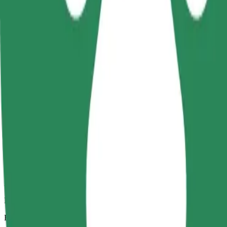
Αξιόπιστες διαδρομές με καθημερινά αυτοκίνητα μεσαίου μεγέθους.
Εκτιμώμενος χρόνος μετακίνησης
21 λ.
Εκτιμώμενη απόσταση
19,6 χλμ.
Επιβάτες
1-4
Εκτιμώμενη τιμή
513,60 CZK
Άνεση
Μεγαλύτερα αυτοκίνητα με περισσότερο χώρο για τα πόδια και απο
Εκτιμώμενος χρόνος μετακίνησης