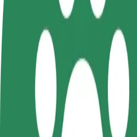
Συχνές Ερωτήσεις
Οδηγήστε
Γίνετε courier
Προσ
Κερδίστε χρήματα με τους
Παραδώστε φαγητό και
κατα
δικούς σας όρους
πληρώνεστε εβδομαδιαία
Πλησ
και 
Πώς να φτάσεις από Kaufland Rokycany σε Fakultní
Ψάχνεις τον καλύτερο τρόπο να φτάσεις από Kaufland Rokycany σε Fa
Από
Kaufland Rokycany
Προς
Fakultní nemocnice Plzeň
Η άνεση και η ευκολία λίγα κλικ μακριά!
Bolt