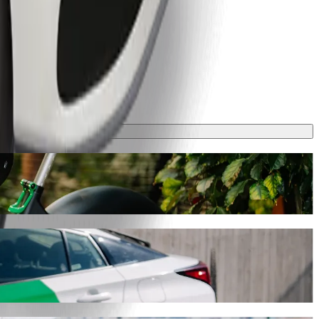
lt, αυτή η διαδρομή θα διαρκέσει περίπου 21 λ. και θα κοστίσει γύρω