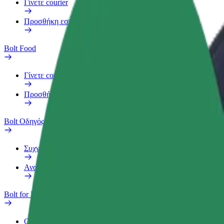
Γίνετε courier
Προσθήκη εστιατορίου ή καταστήματος
Bolt Food
Γίνετε courier
Προσθήκη εστιατορίου ή καταστήματος
Bolt Οδηγός
Συχνές Ερωτήσεις
Αναφορά οχήματος
Bolt for Business
Οφέλη