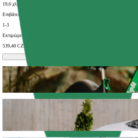
19,6 χλμ.
Επιβάτες
1-3
Εκτιμώμενη τιμή
539,40 CZK
Σκούτερ ή ηλεκτρικά ποδήλατα
Μετακινήσου στην Plzeň με Scooters ή E-bikes
Κατέβασε την εφαρμογή Bolt
Πήγαινε από Kaufland Rokycany σε Fakultn
Σου συνιστούμε να επιλέξεις τη Bolt ride-hailing αν ψάχνεις για τη
στα 513,60 CZK CZK. Όποια και αν είναι η περίσταση, θα βρούμε το
Κατέβασε την εφαρμογή Bolt