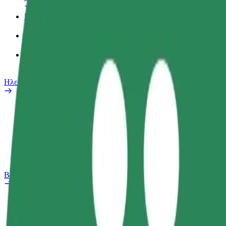
Προφίλ Εργασίας
Προϊόντα
Bolt food για επιχειρήσεις
Ηλεκτρικά ποδήλατα
Safety Lab
Αναφορά προβλήματος
Συχνές Ερωτήσεις
Bolt Plus
Οφέλη
Πώς να συμμετάσχετε