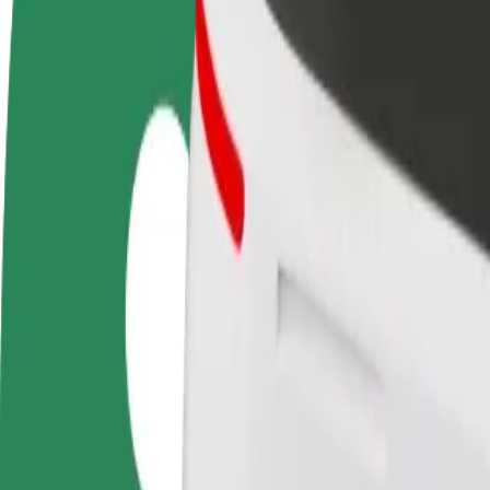
Συχνές Ερωτήσεις
Οδηγήστε
Γίνετε courier
Προσ
Κερδίστε χρήματα με τους
Παραδώστε φαγητό και
κατα
δικούς σας όρους
πληρώνεστε εβδομαδιαία
Πλησ
και 
Πώς να φτάσεις από Dworzec Autobusowy Poznań Gł
Ψάχνεις τον καλύτερο τρόπο να φτάσεις από Dworzec Autobusowy Poz
Από
Dworzec Autobusowy Poznań Główny
Προς
Kupiec Poznański
Η άνεση και η ευκολία λίγα κλικ μακριά!
Bolt