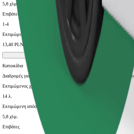
5,8 χλμ.
Επιβάτες
1-4
Εκτιμώμενη τιμή
13,40 PLN
Κατοικίδια
Διαδρομές για εσάς και το κατοικίδιό σας. Οι σκύλοι πρέπει να φο
Εκτιμώμενος χρόνος μετακίνησης
14 λ.
Εκτιμώμενη απόσταση
5,8 χλμ.
Επιβάτες