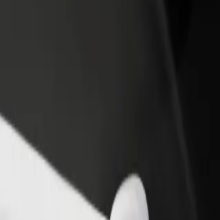
θήκη εστιατορίου ή
Εγγραφείτε ως ιδιοκτήτης στόλου
στήματος
Προσθέστε το στόλο σας στο Bolt κα
ιάστε περισσότερους πελάτες
ενισχύστε το εισόδημά σας
αυξήστε τα κέρδη σας
ówny σε Kupiec Poznański
nań Główny σε Kupiec Poznański; Εξερεύνησε τις υπηρεσίες μας και 
Αποκτήστε την εφαρμογή