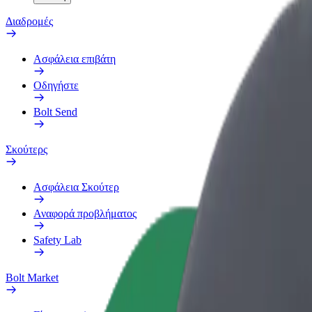
Διαδρομές
Ασφάλεια επιβάτη
Οδηγήστε
Bolt Send
Σκούτερς
Ασφάλεια Σκούτερ
Αναφορά προβλήματος
Safety Lab
Bolt Market