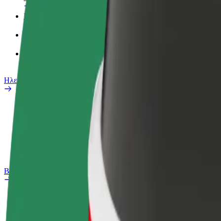
Προφίλ Εργασίας
Προϊόντα
Bolt food για επιχειρήσεις
Ηλεκτρικά ποδήλατα
Safety Lab
Αναφορά προβλήματος
Συχνές Ερωτήσεις
Bolt Plus
Οφέλη
Πώς να συμμετάσχετε