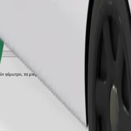
Παραγγελία διαδρομής
ρούν φίμωτρο, τα μικρά ζώα χρειάζονται κλουβί μεταφοράς και τα καθ