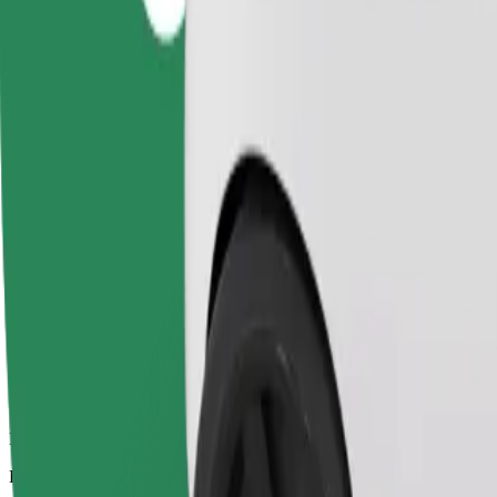
Αξιόπιστες διαδρομές με καθημερινά αυτοκίνητα μεσαίου μεγέθους.
Εκτιμώμενος χρόνος μετακίνησης
14 λ.
Εκτιμώμενη απόσταση
5,8 χλμ.
Επιβάτες
1-4
Εκτιμώμενη τιμή
27,30 PLN
Άνεση
Μεγαλύτερα αυτοκίνητα με περισσότερο χώρο για τα πόδια και απο
Εκτιμώμενος χρόνος μετακίνησης