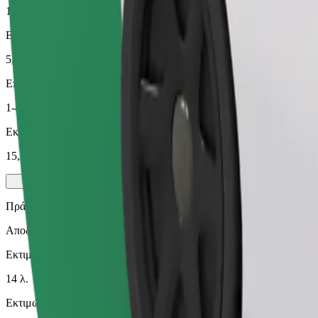
14 λ.
Εκτιμώμενη απόσταση
5,8 χλμ.
Επιβάτες
1-4
Εκτιμώμενη τιμή
15,20 PLN
Πράσινο
Αποδοτικές διαδρομές με υβριδικά και ηλεκτρικά οχήματα
Εκτιμώμενος χρόνος μετακίνησης
14 λ.
Εκτιμώμενη απόσταση