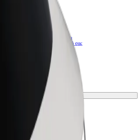
Bolt for Business
ι
Προϊόντα και υπηρεσίες Bolt που
κλιμακώνονται για την επιχείρησή σας
βρες την ιδανική για το ταξίδι σου.