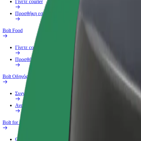
Γίνετε courier
Προσθήκη εστιατορίου ή καταστήματος
Bolt Food
Γίνετε courier
Προσθήκη εστιατορίου ή καταστήματος
Bolt Οδηγός
Συχνές Ερωτήσεις
Αναφορά οχήματος
Bolt for Business
Οφέλη