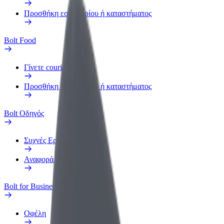
Προσθήκη εστιατορίου ή καταστήματος
Bolt Food
Γίνετε courier
Προσθήκη εστιατορίου ή καταστήματος
Bolt Οδηγός
Συχνές Ερωτήσεις
Αναφορά οχήματος
Bolt for Business
Οφέλη