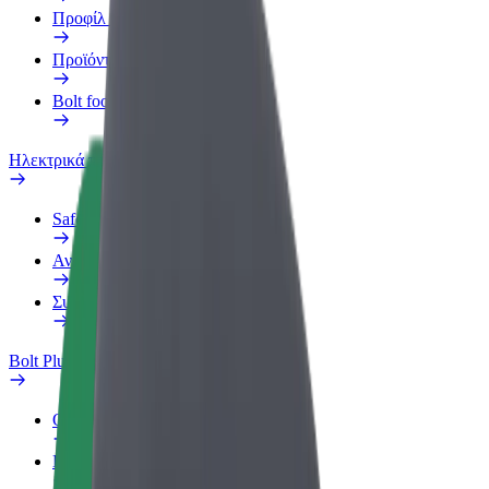
Προφίλ Εργασίας
Προϊόντα
Bolt food για επιχειρήσεις
Ηλεκτρικά ποδήλατα
Safety Lab
Αναφορά προβλήματος
Συχνές Ερωτήσεις
Bolt Plus
Οφέλη
Πώς να συμμετάσχετε