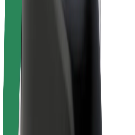
Bolt Drive
Bolt for Business
Ηλεκτρικά ποδήλατα
Bolt Plus
Κερδίστε με Bolt
Οδηγοί
Απολαβές οδηγών
Διανομείς
Απολαβές διανομέων
Bolt Εμπόρους Τροφίμων
Στόλοι
Franchises
Εταιρεία