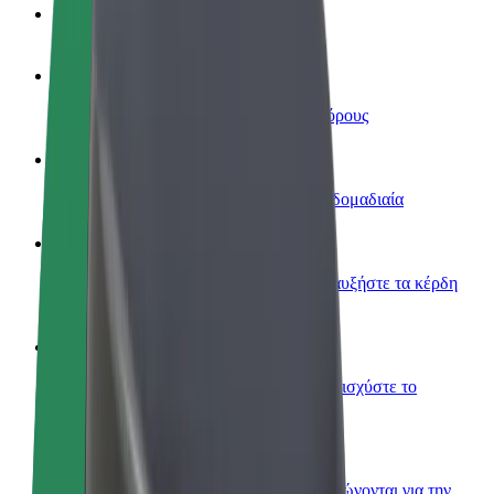
Συχνές Ερωτήσεις
Οδηγήστε
Κερδίστε χρήματα με τους δικούς σας όρους
Γίνετε courier
Παραδώστε φαγητό και πληρώνεστε εβδομαδιαία
Προσθήκη εστιατορίου ή καταστήματος
Πλησιάστε περισσότερους πελάτες και αυξήστε τα κέρδη
σας
Εγγραφείτε ως ιδιοκτήτης στόλου
Προσθέστε το στόλο σας στο Bolt και ενισχύστε το
εισόδημά σας
Bolt for Business
Προϊόντα και υπηρεσίες Bolt που κλιμακώνονται για την