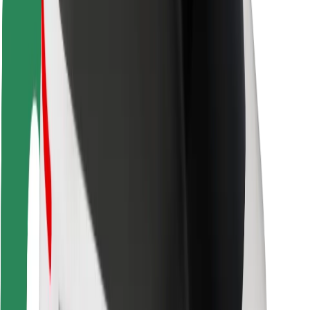
Ασφάλεια
Ασφάλεια επιβάτη
Ασφάλεια οδηγών
Ασφάλεια σκούτερ
Εργαστήριο ασφάλειας
Πόλεις
Τοποθεσίες
Λύσεις για την πόλη
Αεροδρόμια
Bolt Αποβάθρες Φόρτισης
Υποστήριξη