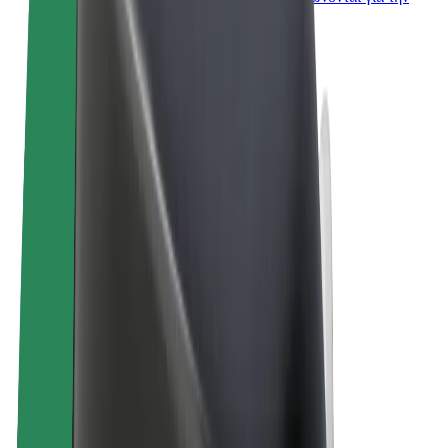
επιχείρησή σας
Όροι & Προϋποθέσεις
Απόρρητο
Cookies
© 2026 Bolt Technology OÜ
Προϊόντα
Διαδρομές
Σκούτερς
Αγορά Bolt
Bolt Food