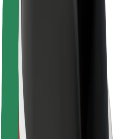
Θέσεις εργασίας
Σχετικά με τη Bolt
Βιωσιμότητα στη Bolt
Project Zero
Blog
Κέντρο Τύπου
Κατευθυντήριες γραμμές Brand
Αποστολή
Σχέσεις με Επενδυτές
Ηγεσία
Μάρκα
Μέσα ενημέρωσης
Urban Fund