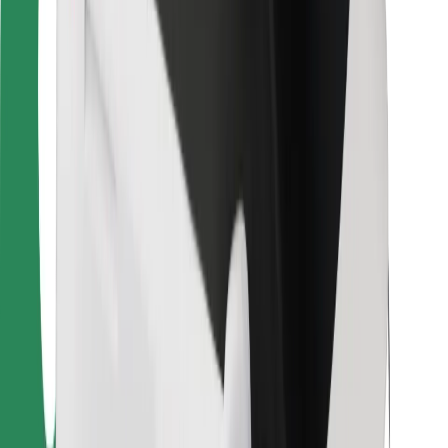
Για επιβάτες
Για τους οδηγούς
Για μεταφορείς
Bolt Food
Για ιδιοκτήτες στόλου οχημάτων
Για εστιατόρια
Bolt for Business
Άλλο
Προμηθευτές
Όροι & Προϋποθέσεις
Cookies
Ασφάλεια
Πάρε ταξί μέσα σε λίγα λεπτά!