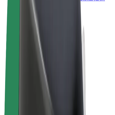
επιχείρησή σας
Όροι & Προϋποθέσεις
Απόρρητο
Cookies
© 2026 Bolt Technology OÜ
Προϊόντα
Διαδρομές
Σκούτερς
Αγορά Bolt
Bolt Food