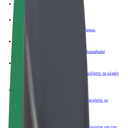
Συχνές Ερωτήσεις
Οδηγήστε
Κερδίστε χρήματα με τους δικούς σας όρους
Γίνετε courier
Παραδώστε φαγητό και πληρώνεστε εβδομαδιαία
Προσθήκη εστιατορίου ή καταστήματος
Πλησιάστε περισσότερους πελάτες και αυξήστε τα κέρδη
σας
Εγγραφείτε ως ιδιοκτήτης στόλου
Προσθέστε το στόλο σας στο Bolt και ενισχύστε το
εισόδημά σας
Bolt for Business
Προϊόντα και υπηρεσίες Bolt που κλιμακώνονται για την