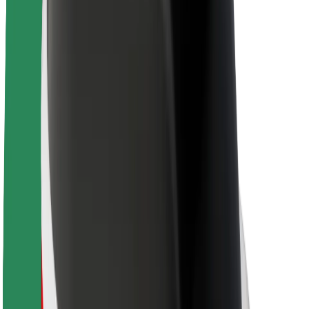
Θέσεις εργασίας
Σχετικά με τη Bolt
Βιωσιμότητα στη Bolt
Project Zero
Blog
Κέντρο Τύπου
Κατευθυντήριες γραμμές Brand
Αποστολή
Σχέσεις με Επενδυτές
Ηγεσία
Μάρκα
Μέσα ενημέρωσης
Urban Fund