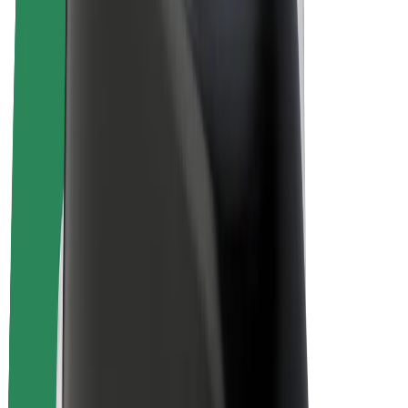
Bolt Drive
Bolt for Business
Ηλεκτρικά ποδήλατα
Bolt Plus
Κερδίστε με Bolt
Οδηγοί
Απολαβές οδηγών
Διανομείς
Απολαβές διανομέων
Bolt Εμπόρους Τροφίμων
Στόλοι
Franchises
Εταιρεία