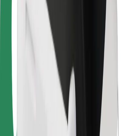
Για επιβάτες
Για τους οδηγούς
Για μεταφορείς
Bolt Food
Για ιδιοκτήτες στόλου οχημάτων
Για εστιατόρια
Bolt for Business
Άλλο
Προμηθευτές
Όροι & Προϋποθέσεις
Cookies
Ασφάλεια
Πάρε ταξί μέσα σε λίγα λεπτά!