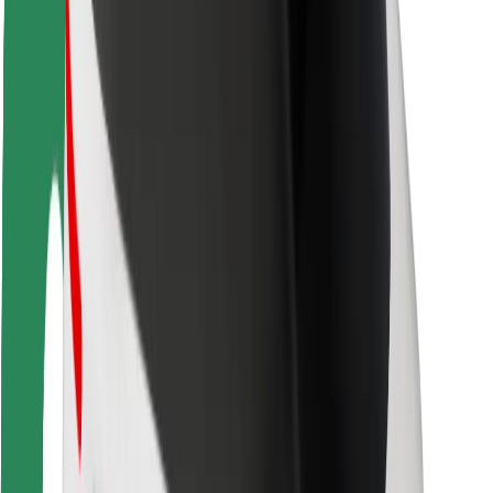
Ασφάλεια
Ασφάλεια επιβάτη
Ασφάλεια οδηγών
Ασφάλεια σκούτερ
Εργαστήριο ασφάλειας
Πόλεις
Τοποθεσίες
Λύσεις για την πόλη
Αεροδρόμια
Bolt Αποβάθρες Φόρτισης
Υποστήριξη