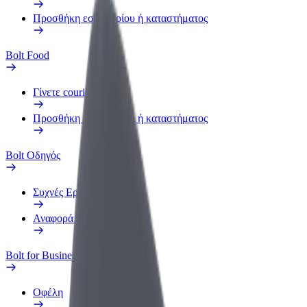
Προσθήκη εστιατορίου ή καταστήματος
Bolt Food
Γίνετε courier
Προσθήκη εστιατορίου ή καταστήματος
Bolt Οδηγός
Συχνές Ερωτήσεις
Αναφορά οχήματος
Bolt for Business
Οφέλη