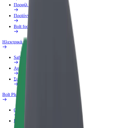
Προφίλ Εργασίας
Προϊόντα
Bolt food για επιχειρήσεις
Ηλεκτρικά ποδήλατα
Safety Lab
Αναφορά προβλήματος
Συχνές Ερωτήσεις
Bolt Plus
Οφέλη
Πώς να συμμετάσχετε