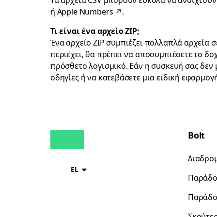
Τα αρχεία CSV μπορούν εύκολα να ανοιχτού
ή
Apple Numbers
↗
.
Τι είναι ένα αρχείο ZIP;
Ένα αρχείο ZIP συμπιέζει πολλαπλά αρχεία σ
περιέχει, θα πρέπει να αποσυμπιέσετε το δο
πρόσθετο λογισμικό. Εάν η συσκευή σας δεν 
οδηγίες ή να κατεβάσετε μια ειδική εφαρμογή
Bolt
Διαδρο
EL
Παράδο
Παράδο
Σκούτε