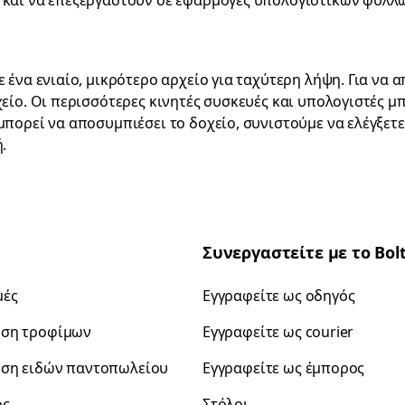
ν και να επεξεργαστούν σε εφαρμογές υπολογιστικών φύλ
ε ένα ενιαίο, μικρότερο αρχείο για ταχύτερη λήψη. Για να
χείο. Οι περισσότερες κινητές συσκευές και υπολογιστές μ
μπορεί να αποσυμπιέσει το δοχείο, συνιστούμε να ελέγξετ
.
Συνεργαστείτε με το Bol
μές
Εγγραφείτε ως οδηγός
ση τροφίμων
Εγγραφείτε ως courier
ση ειδών παντοπωλείου
Εγγραφείτε ως έμπορος
ρς
Στόλοι