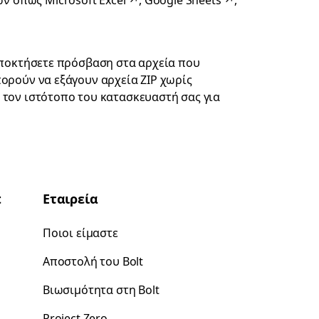
λων όπως
Microsoft Excel
↗
,
Google Sheets
↗
,
 αποκτήσετε πρόσβαση στα αρχεία που
πορούν να εξάγουν αρχεία ZIP χωρίς
ε τον ιστότοπο του κατασκευαστή σας για
t
Εταιρεία
Ποιοι είμαστε
Αποστολή του Bolt
Βιωσιμότητα στη Bolt
Project Zero