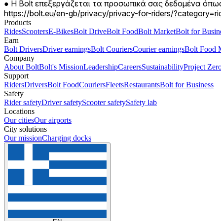
Η Bolt επεξεργάζεται τα προσωπικά σας δεδομένα όπως
https://bolt.eu/en-gb/privacy/privacy-for-riders/?category=ri
Products
Rides
Scooters
E-Bikes
Bolt Drive
Bolt Food
Bolt Market
Bolt for Busin
Earn
Bolt Drivers
Driver earnings
Bolt Couriers
Courier earnings
Bolt Food 
Company
About Bolt
Bolt's Mission
Leadership
Careers
Sustainability
Project Zer
Support
Riders
Drivers
Bolt Food
Couriers
Fleets
Restaurants
Bolt for Business
Safety
Rider safety
Driver safety
Scooter safety
Safety lab
Locations
Our cities
Our airports
City solutions
Our mission
Charging docks