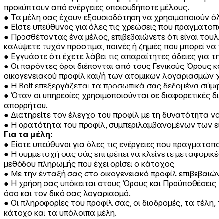
προκύπτουν από ενέργειες οποιουδήποτε μέλους.
Τα μέλη σας έχουν εξουσιοδότηση να χρησιμοποιούν ό
Είστε υπεύθυνος για όλες τις χρεώσεις που πραγματοπ
Προσθέτοντας ένα μέλος, επιβεβαιώνετε ότι είναι του
καλύψετε τυχόν πρόστιμα, ποινές ή ζημιές που μπορεί να
Εγγυάστε ότι έχετε λάβει τις απαραίτητες άδειες για 
Οι παρόντες όροι διέπονται από τους Γενικούς Όρους 
οικογενειακού προφίλ και/ή των ατομικών λογαριασμών 
Η Bolt επεξεργάζεται τα προσωπικά σας δεδομένα σύμφ
Όταν οι υπηρεσίες χρησιμοποιούνται σε διαφορετικές δ
απορρήτου.
Διατηρείτε τον έλεγχο του προφίλ με τη δυνατότητα να
Η ορατότητα του προφίλ, συμπεριλαμβανομένων των ειδ
Για τα μέλη:
Είστε υπεύθυνοι για όλες τις ενέργειες που πραγματοπ
Η συμμετοχή σας σάς επιτρέπει να κλείνετε μεταφορικέ
μεθόδου πληρωμής που έχει ορίσει ο κάτοχος.
Με την ένταξή σας στο οικογενειακό προφίλ επιβεβαιών
Η χρήση σας υπόκειται στους Όρους και Προϋποθέσεις 
όσο και τον δικό σας λογαριασμό.
Οι πληροφορίες του προφίλ σας, οι διαδρομές, τα τέλη, 
κάτοχο και τα υπόλοιπα μέλη.