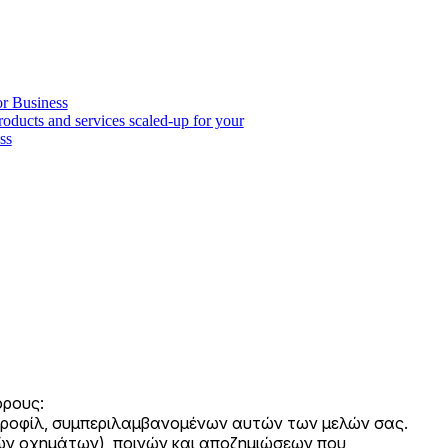
or Business
roducts and services scaled-up for your
ss
όρους:
 προφίλ, συμπεριλαμβανομένων αυτών των μελών σας.
ών οχημάτων), ποινών και αποζημιώσεων που