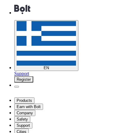
EN
Support
Register
Products
Earn with Bolt
Company
Safety
Support
Cities