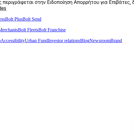
 περιγράφεται στην Ειδοποίηση Απορρήτου για Επιβάτες, δ
des
ess
Bolt Plus
Bolt Send
Merchants
Bolt Fleets
Bolt Franchise
o
Accessibility
Urban Fund
Investor relations
Blog
Newsroom
Brand