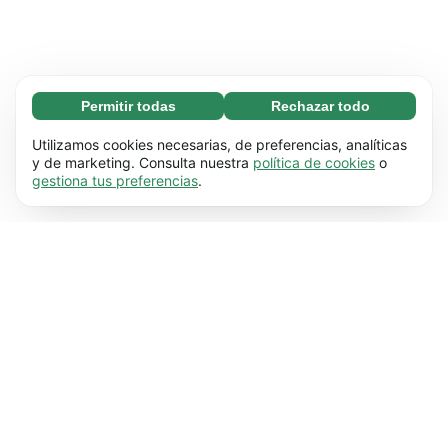
Permitir todas
Rechazar todo
Necesarias (65)
Las cookies necesarias ayudan a que nuestra
Más información
Utilizamos cookies necesarias, de preferencias, analíticas
página web funcione correctamente, pues
y de marketing. Consulta nuestra
política de cookies
o
gestiona tus preferencias
.
hace posible que se lleven a cabo funciones
Preferenciales (17)
básicas (por ejemplo, navegar por las distintas
Las cookies preferenciales hacen posible que
Más información
páginas). Nuestra página no puede funcionar
nuestra web recuerde información que
correctamente sin estas cookies.
Más
modifica su comportamiento o apariencia (por
información
Estadísticas (63)
ejemplo, el idioma que prefieres que se utilice o
Las cookies estadísticas nos ayudan a
Más información
la región en la que te encuentras).
Más
entender cómo interactúas con nuestra web
información
mediante la recopilación y transmisión de
De marketing (63)
información de forma anónima.
Más
Las cookies de marketing se utilizan para hacer
Más información
información
un seguimiento de los visitantes de nuestra
página web. La intención es mostrarles a los
usuarios anuncios que sean más relevantes