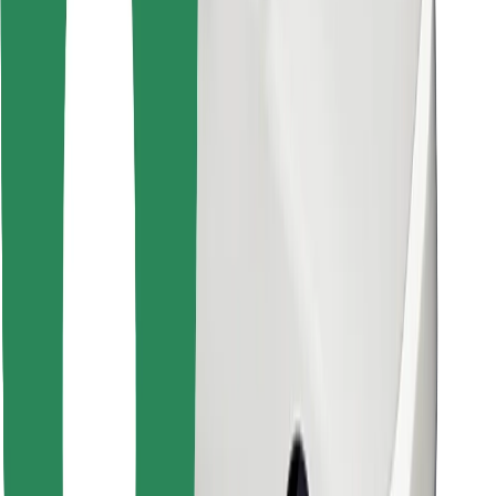
Encuentra tu comida favorita
Descargar la app de Bolt Food