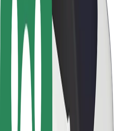
Seguridad para usuarios
Seguridad para conductores
Seguridad para patinetes
Laboratorio de seguridad
Ciudades
Dónde estamos
Soluciones para las ciudades
Aeropuertos
Estaciones de carga de Bolt
Soporte
Para usuarios
Para conductores