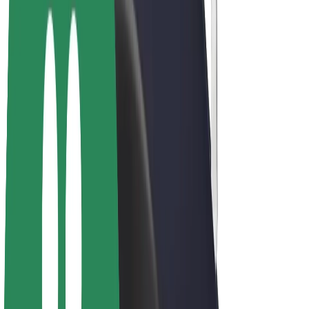
Bicis
Bolt Plus
Colabora con Bolt
Conductores
Ingresos de conductor/a
Repartidores
Ingresos de repartidor
Comercios de Bolt Food
Flotas
Franquicias
Empresa
Trabaja con nosotros