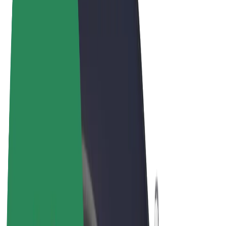
Términos y Condiciones
Privacidad
Cookies
© 2026 Bolt Technology OÜ
Productos
Viajes
Patinetes
Bolt Market
Bolt Food
Bolt Drive
Bolt para empresas