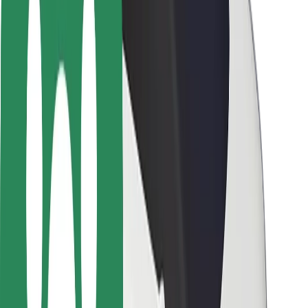
Seguridad para usuarios
Seguridad para conductores
Seguridad para patinetes
Laboratorio de seguridad
Ciudades
Dónde estamos
Soluciones para las ciudades
Aeropuertos
Estaciones de carga de Bolt
Soporte
Para usuarios
Para conductores