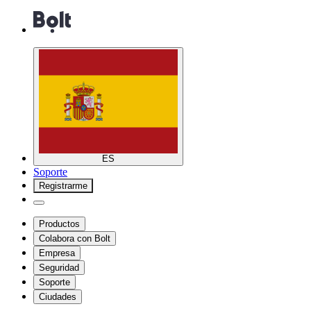
ES
Soporte
Registrarme
Productos
Colabora con Bolt
Empresa
Seguridad
Soporte
Ciudades