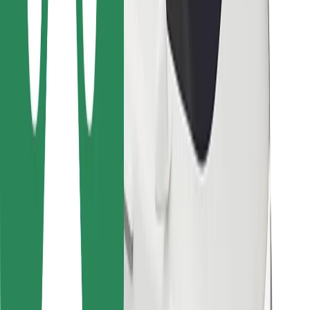
Para repartidores
Bolt Food
Para propietarios de flota
Para restaurantes
Bolt para empresas
Otros
Proveedores
Términos y Condiciones
Cookies
Seguridad
Consigue un viaje en minutos
Descargar la app de Bolt