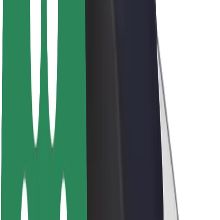
Acerca de Bolt
Sostenibilidad en Bolt
Project Zero
Blog
Sala de prensa
Directrices de la marca
Misión
Relación con inversores
Liderazgo
Marca
Medios
Fondo Urbano
Seguridad