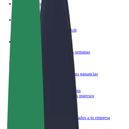
Preguntas frecuentes
Colaborar como conductor
Gana dinero colaborando con Bolt
Colaborar como repartidor
Reparte comida y cobra todas las semanas
Añadir un restaurante o tienda
Llega a más clientes y maximiza tus ganancias
Registrarse como propietario de flota
Añade tu flota a Bolt y potencia tus ingresos
Bolt para empresas
Productos y servicios de Bolt adaptados a tu empresa