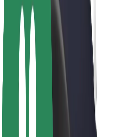
Bicis
Bolt Plus
Colabora con Bolt
Conductores
Ingresos de conductor/a
Repartidores
Ingresos de repartidor
Comercios de Bolt Food
Flotas
Franquicias
Empresa
Trabaja con nosotros