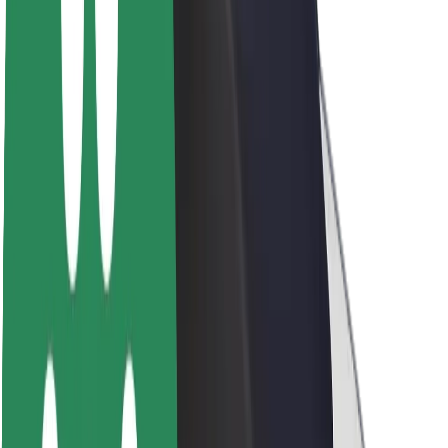
Acerca de Bolt
Sostenibilidad en Bolt
Project Zero
Blog
Sala de prensa
Directrices de la marca
Misión
Relación con inversores
Liderazgo
Marca
Medios
Fondo Urbano
Seguridad