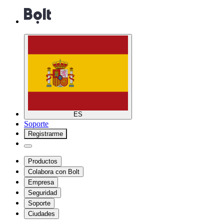
ES
Soporte
Registrarme
Productos
Colabora con Bolt
Empresa
Seguridad
Soporte
Ciudades