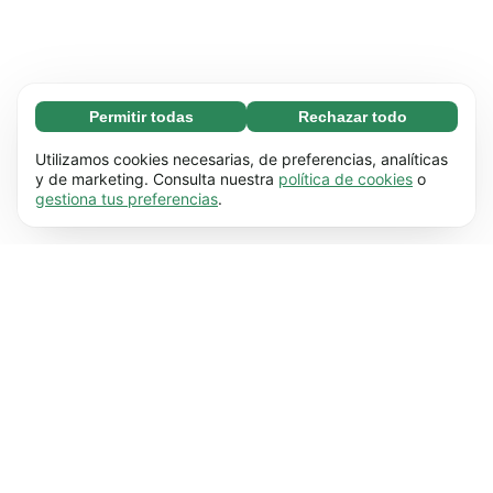
Permitir todas
Rechazar todo
Necesarias (65)
Las cookies necesarias ayudan a que nuestra
Más información
Utilizamos cookies necesarias, de preferencias, analíticas
página web funcione correctamente, pues
y de marketing. Consulta nuestra
política de cookies
o
gestiona tus preferencias
.
hace posible que se lleven a cabo funciones
Preferenciales (17)
básicas (por ejemplo, navegar por las distintas
Las cookies preferenciales hacen posible que
Más información
páginas). Nuestra página no puede funcionar
nuestra web recuerde información que
correctamente sin estas cookies.
Más
modifica su comportamiento o apariencia (por
información
Estadísticas (63)
ejemplo, el idioma que prefieres que se utilice o
Las cookies estadísticas nos ayudan a
Más información
la región en la que te encuentras).
Más
entender cómo interactúas con nuestra web
información
mediante la recopilación y transmisión de
De marketing (63)
información de forma anónima.
Más
Las cookies de marketing se utilizan para hacer
Más información
información
un seguimiento de los visitantes de nuestra
página web. La intención es mostrarles a los
usuarios anuncios que sean más relevantes