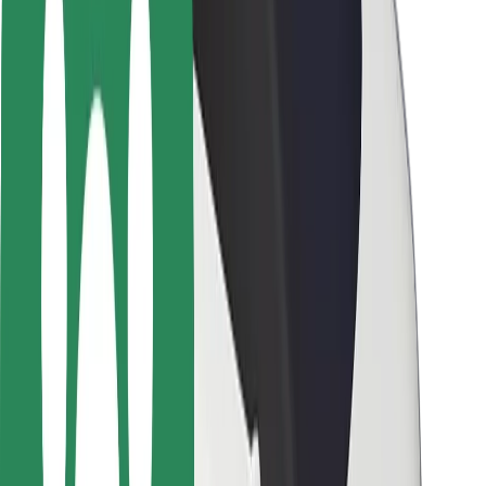
Seguridad para usuarios
Seguridad para conductores
Seguridad para patinetes
Laboratorio de seguridad
Ciudades
Dónde estamos
Soluciones para las ciudades
Aeropuertos
Estaciones de carga de Bolt
Soporte
Para usuarios
Para conductores