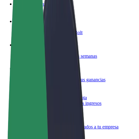
Preguntas frecuentes
Colaborar como conductor
Gana dinero colaborando con Bolt
Colaborar como repartidor
Reparte comida y cobra todas las semanas
Añadir un restaurante o tienda
Llega a más clientes y maximiza tus ganancias
Registrarse como propietario de flota
Añade tu flota a Bolt y potencia tus ingresos
Bolt para empresas
Productos y servicios de Bolt adaptados a tu empresa