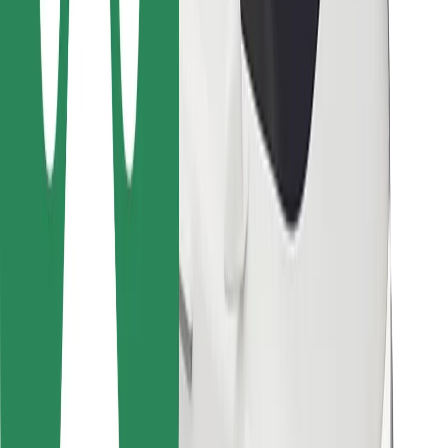
Para repartidores
Bolt Food
Para propietarios de flota
Para restaurantes
Bolt para empresas
Otros
Proveedores
Términos y Condiciones
Cookies
Seguridad
Consigue un viaje en minutos
Descargar la app de Bolt