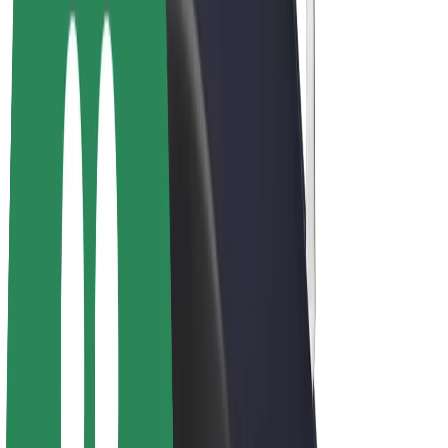
Bicis
Bolt Plus
Colabora con Bolt
Conductores
Ingresos de conductor/a
Repartidores
Ingresos de repartidor
Comercios de Bolt Food
Flotas
Franquicias
Empresa
Trabaja con nosotros