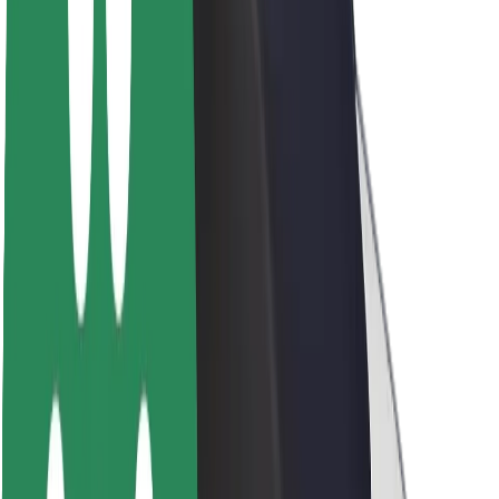
Acerca de Bolt
Sostenibilidad en Bolt
Project Zero
Blog
Sala de prensa
Directrices de la marca
Misión
Relación con inversores
Liderazgo
Marca
Medios
Fondo Urbano
Seguridad