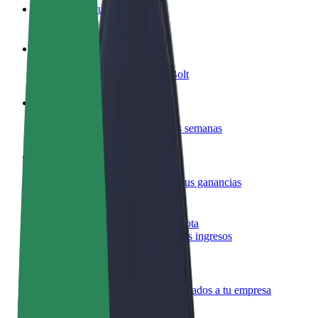
Preguntas frecuentes
Colaborar como conductor
Gana dinero colaborando con Bolt
Colaborar como repartidor
Reparte comida y cobra todas las semanas
Añadir un restaurante o tienda
Llega a más clientes y maximiza tus ganancias
Registrarse como propietario de flota
Añade tu flota a Bolt y potencia tus ingresos
Bolt para empresas
Productos y servicios de Bolt adaptados a tu empresa