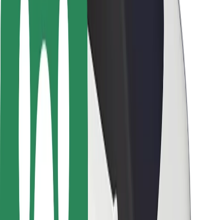
Seguridad para usuarios
Seguridad para conductores
Seguridad para patinetes
Laboratorio de seguridad
Ciudades
Dónde estamos
Soluciones para las ciudades
Aeropuertos
Estaciones de carga de Bolt
Soporte
Para usuarios
Para conductores