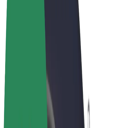
Términos y Condiciones
Privacidad
Cookies
© 2026 Bolt Technology OÜ
Productos
Viajes
Patinetes
Bolt Market
Bolt Food
Bolt Drive
Bolt para empresas