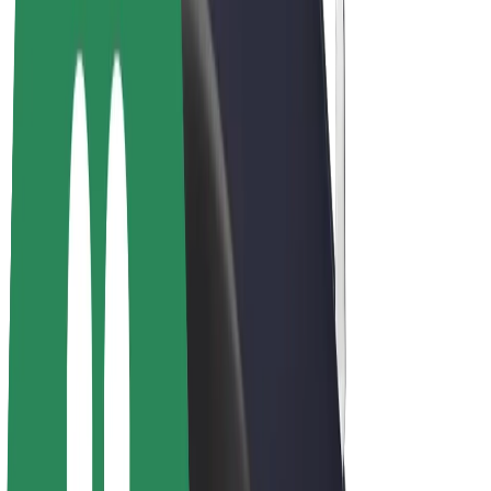
Bolt Plus
Colabora con Bolt
Conductores
Ingresos de conductor/a
Repartidores
Ingresos de repartidor
Comercios de Bolt Food
Flotas
Franquicias
Empresa
Trabaja con nosotros
Acerca de Bolt