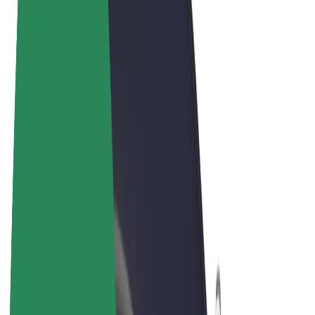
Términos y Condiciones
Privacidad
Cookies
© 2026 Bolt Technology OÜ
Productos
Viajes
Patinetes
Bolt Market
Bolt Food
Bolt Drive
Bolt para empresas
Bicis