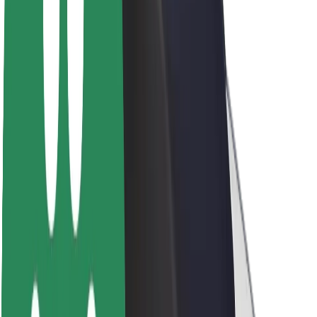
Sostenibilidad en Bolt
Project Zero
Blog
Sala de prensa
Directrices de la marca
Misión
Relación con inversores
Liderazgo
Marca
Medios
Fondo Urbano
Seguridad
Seguridad para usuarios