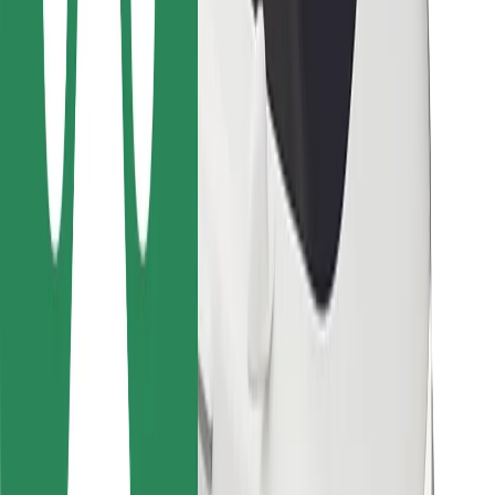
Bolt Food
Para propietarios de flota
Para restaurantes
Bolt para empresas
Otros
Proveedores
Términos y Condiciones
Cookies
Seguridad
Consigue un viaje en minutos
Descargar la app de Bolt
Encuentra tu comida favorita