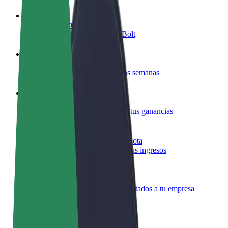
Colaborar como conductor
Gana dinero colaborando con Bolt
Colaborar como repartidor
Reparte comida y cobra todas las semanas
Añadir un restaurante o tienda
Llega a más clientes y maximiza tus ganancias
Registrarse como propietario de flota
Añade tu flota a Bolt y potencia tus ingresos
Bolt para empresas
Productos y servicios de Bolt adaptados a tu empresa