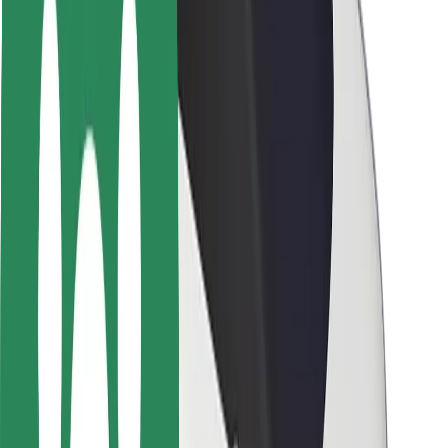
Seguridad para conductores
Seguridad para patinetes
Laboratorio de seguridad
Ciudades
Dónde estamos
Soluciones para las ciudades
Aeropuertos
Estaciones de carga de Bolt
Soporte
Para usuarios
Para conductores
Para repartidores