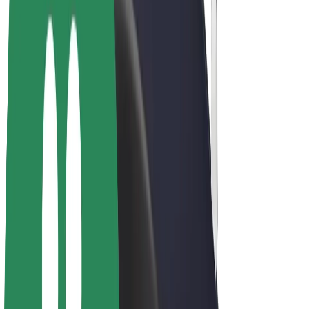
Bolt Plus
Colabora con Bolt
Conductores
Ingresos de conductor/a
Repartidores
Ingresos de repartidor
Comercios de Bolt Food
Flotas
Franquicias
Empresa
Trabaja con nosotros
Acerca de Bolt