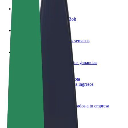
Colaborar como conductor
Gana dinero colaborando con Bolt
Colaborar como repartidor
Reparte comida y cobra todas las semanas
Añadir un restaurante o tienda
Llega a más clientes y maximiza tus ganancias
Registrarse como propietario de flota
Añade tu flota a Bolt y potencia tus ingresos
Bolt para empresas
Productos y servicios de Bolt adaptados a tu empresa