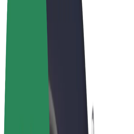
Términos y Condiciones
Privacidad
Cookies
© 2026 Bolt Technology OÜ
Productos
Viajes
Patinetes
Bolt Market
Bolt Food
Bolt Drive
Bolt para empresas
Bicis