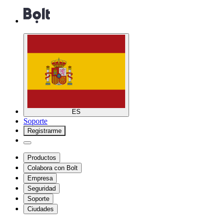
ES
Soporte
Registrarme
Productos
Colabora con Bolt
Empresa
Seguridad
Soporte
Ciudades