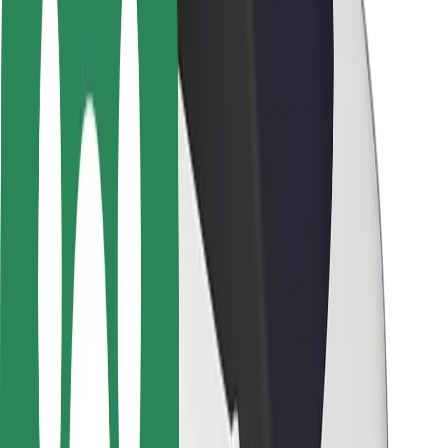
Seguridad para conductores
Seguridad para patinetes
Laboratorio de seguridad
Ciudades
Dónde estamos
Soluciones para las ciudades
Aeropuertos
Estaciones de carga de Bolt
Soporte
Para usuarios
Para conductores
Para repartidores