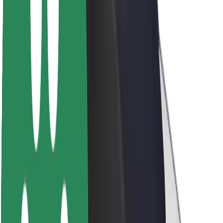
Sostenibilidad en Bolt
Project Zero
Blog
Sala de prensa
Directrices de la marca
Misión
Relación con inversores
Liderazgo
Marca
Medios
Fondo Urbano
Seguridad
Seguridad para usuarios