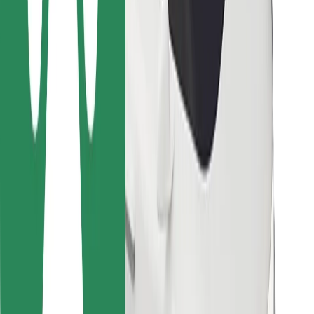
Bolt Food
Para propietarios de flota
Para restaurantes
Bolt para empresas
Otros
Proveedores
Términos y Condiciones
Cookies
Seguridad
Consigue un viaje en minutos
Descargar la app de Bolt
Encuentra tu comida favorita