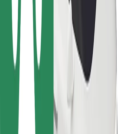
Para repartidores
Bolt Food
Para propietarios de flota
Para restaurantes
Bolt para empresas
Otros
Proveedores
Términos y Condiciones
Cookies
Seguridad
Consigue un viaje en minutos
Descargar la app de Bolt