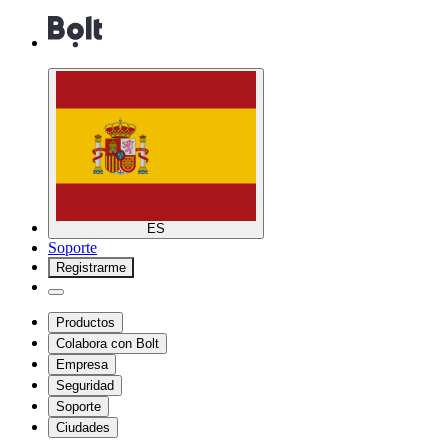
ES
Soporte
Registrarme
Productos
Colabora con Bolt
Empresa
Seguridad
Soporte
Ciudades