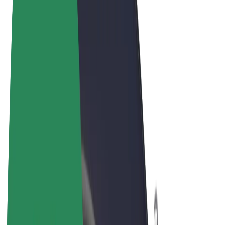
Términos y Condiciones
Privacidad
Cookies
© 2026 Bolt Technology OÜ
Productos
Viajes
Patinetes
Bolt Market
Bolt Food
Bolt Drive
Bolt para empresas