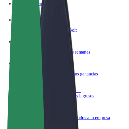
Preguntas frecuentes
Colaborar como conductor
Gana dinero colaborando con Bolt
Colaborar como repartidor
Reparte comida y cobra todas las semanas
Añadir un restaurante o tienda
Llega a más clientes y maximiza tus ganancias
Registrarse como propietario de flota
Añade tu flota a Bolt y potencia tus ingresos
Bolt para empresas
Productos y servicios de Bolt adaptados a tu empresa