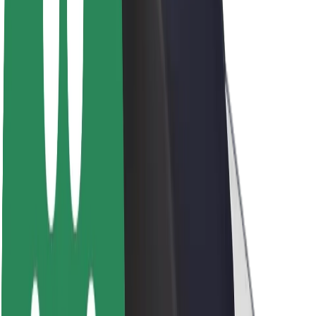
Acerca de Bolt
Sostenibilidad en Bolt
Project Zero
Blog
Sala de prensa
Directrices de la marca
Misión
Relación con inversores
Liderazgo
Marca
Medios
Fondo Urbano
Seguridad