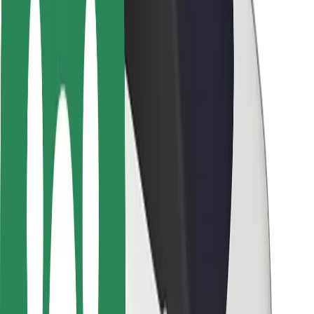
Seguridad para usuarios
Seguridad para conductores
Seguridad para patinetes
Laboratorio de seguridad
Ciudades
Dónde estamos
Soluciones para las ciudades
Aeropuertos
Estaciones de carga de Bolt
Soporte
Para usuarios
Para conductores