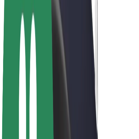
Bicis
Bolt Plus
Colabora con Bolt
Conductores
Ingresos de conductor/a
Repartidores
Ingresos de repartidor
Comercios de Bolt Food
Flotas
Franquicias
Empresa
Trabaja con nosotros