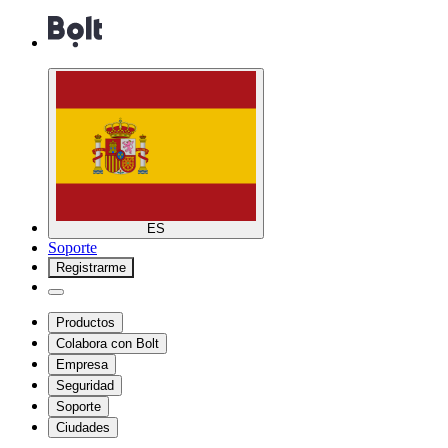
ES
Soporte
Registrarme
Productos
Colabora con Bolt
Empresa
Seguridad
Soporte
Ciudades