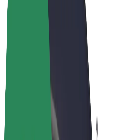
Términos y Condiciones
Privacidad
Cookies
© 2026 Bolt Technology OÜ
Productos
Viajes
Patinetes
Bolt Market
Bolt Food
Bolt Drive
Bolt para empresas