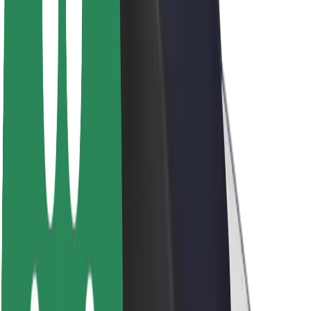
Acerca de Bolt
Sostenibilidad en Bolt
Project Zero
Blog
Sala de prensa
Directrices de la marca
Misión
Relación con inversores
Liderazgo
Marca
Medios
Fondo Urbano
Seguridad