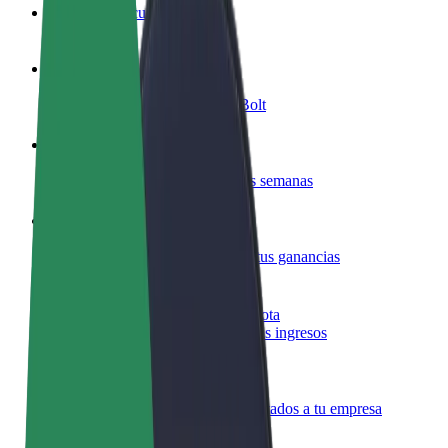
Preguntas frecuentes
Colaborar como conductor
Gana dinero colaborando con Bolt
Colaborar como repartidor
Reparte comida y cobra todas las semanas
Añadir un restaurante o tienda
Llega a más clientes y maximiza tus ganancias
Registrarse como propietario de flota
Añade tu flota a Bolt y potencia tus ingresos
Bolt para empresas
Productos y servicios de Bolt adaptados a tu empresa