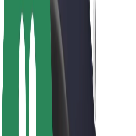
Bicis
Bolt Plus
Colabora con Bolt
Conductores
Ingresos de conductor/a
Repartidores
Ingresos de repartidor
Comercios de Bolt Food
Flotas
Franquicias
Empresa
Trabaja con nosotros