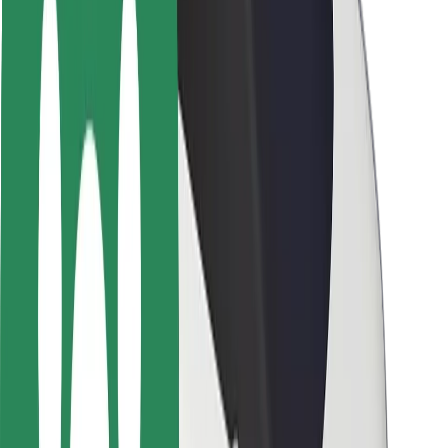
Seguridad para usuarios
Seguridad para conductores
Seguridad para patinetes
Laboratorio de seguridad
Ciudades
Dónde estamos
Soluciones para las ciudades
Aeropuertos
Estaciones de carga de Bolt
Soporte
Para usuarios
Para conductores