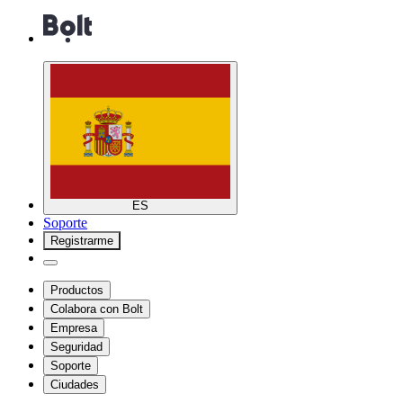
ES
Soporte
Registrarme
Productos
Colabora con Bolt
Empresa
Seguridad
Soporte
Ciudades