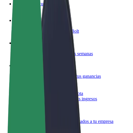
Preguntas frecuentes
Colaborar como conductor
Gana dinero colaborando con Bolt
Colaborar como repartidor
Reparte comida y cobra todas las semanas
Añadir un restaurante o tienda
Llega a más clientes y maximiza tus ganancias
Registrarse como propietario de flota
Añade tu flota a Bolt y potencia tus ingresos
Bolt para empresas
Productos y servicios de Bolt adaptados a tu empresa