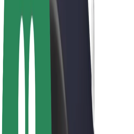
Bicis
Bolt Plus
Colabora con Bolt
Conductores
Ingresos de conductor/a
Repartidores
Ingresos de repartidor
Comercios de Bolt Food
Flotas
Franquicias
Empresa
Trabaja con nosotros