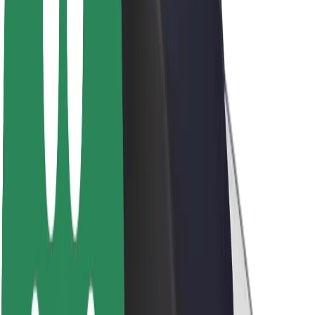
Acerca de Bolt
Sostenibilidad en Bolt
Project Zero
Blog
Sala de prensa
Directrices de la marca
Misión
Relación con inversores
Liderazgo
Marca
Medios
Fondo Urbano
Seguridad