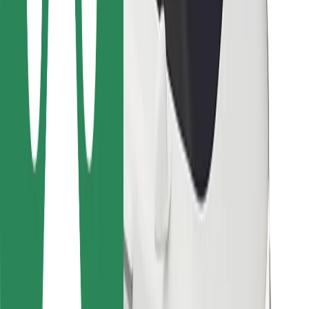
Para repartidores
Bolt Food
Para propietarios de flota
Para restaurantes
Bolt para empresas
Otros
Proveedores
Términos y Condiciones
Cookies
Seguridad
Consigue un viaje en minutos
Descargar la app de Bolt