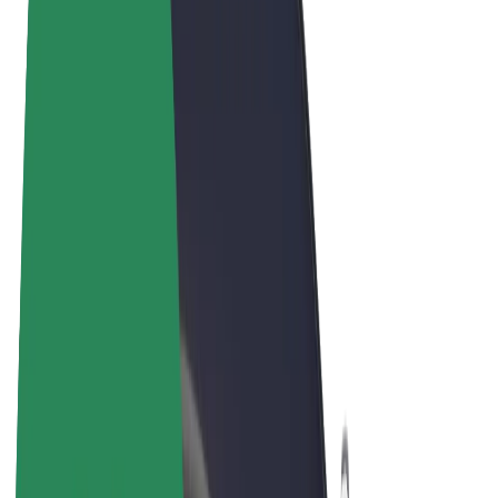
Términos y Condiciones
Privacidad
Cookies
© 2026 Bolt Technology OÜ
Productos
Viajes
Patinetes
Bolt Market
Bolt Food
Bolt Drive
Bolt para empresas