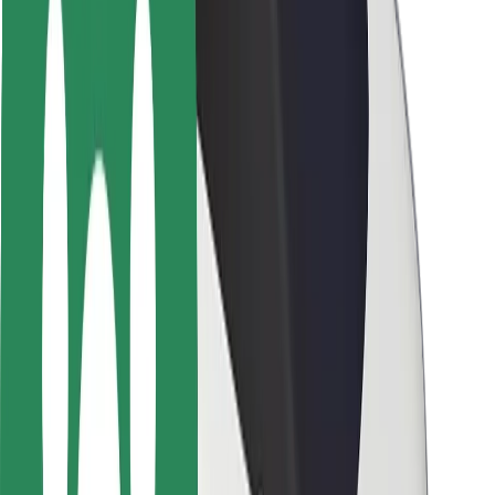
Seguridad para usuarios
Seguridad para conductores
Seguridad para patinetes
Laboratorio de seguridad
Ciudades
Dónde estamos
Soluciones para las ciudades
Aeropuertos
Estaciones de carga de Bolt
Soporte
Para usuarios
Para conductores