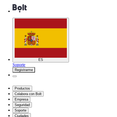
ES
Soporte
Registrarme
Productos
Colabora con Bolt
Empresa
Seguridad
Soporte
Ciudades