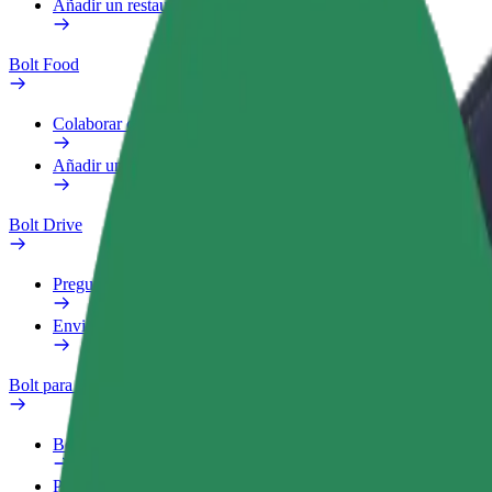
Añadir un restaurante o tienda
Bolt Food
Colaborar como repartidor
Añadir un restaurante o tienda
Bolt Drive
Preguntas frecuentes
Enviar aviso sobre un vehículo
Bolt para empresas
Beneficios
Perfil de trabajo