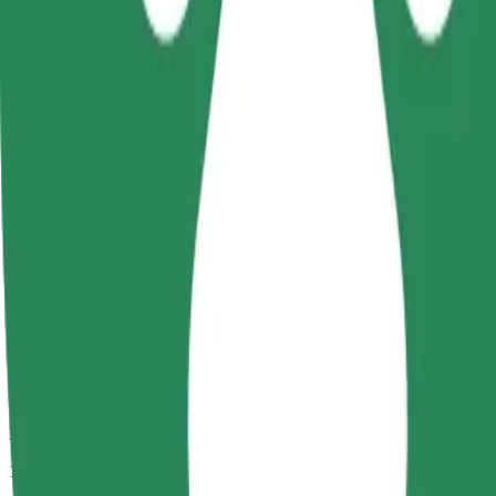
Duración estimada del viaje
11 min
Distancia estimada
5,8 km
Pasajeros
1-4
Precio estimado
21,60 PLN
Comfort
Viajes en coches con más espacio para equipaje y para estirar las pier
Duración estimada del viaje
11 min