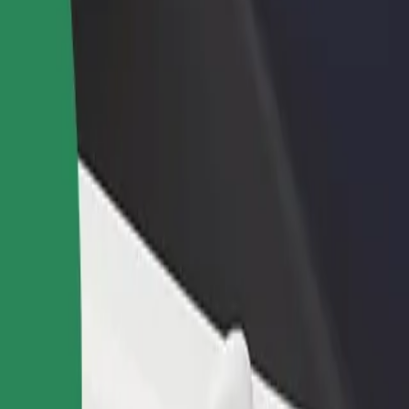
adir un restaurante o tienda
Registrarse como propietario de
B
ega a más clientes y maximiza tus
flota
P
nancias
Añade tu flota a Bolt y potencia
t
tus ingresos
Domaszowska WORD"
 "Domaszowska WORD"? Echa un vistazo a nuestros servicios y encuentr
Descargar la app