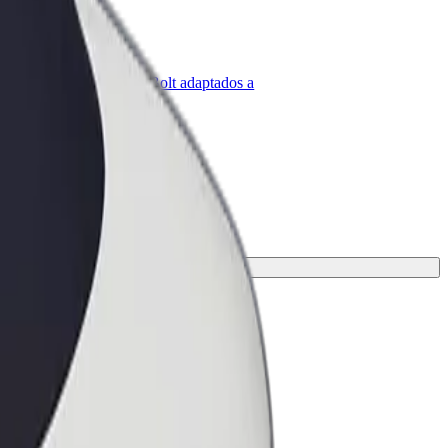
olt para empresas
roductos y servicios de Bolt adaptados a
u empresa
a la mejor opción para tu viaje.