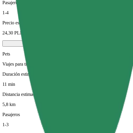
Pasajeros
1-4
Precio estimado
24,30 PLN
Pets
Viajes para ti y tu mascota. Los perros deben llevar bozal, los animal
Duración estimada del viaje
11 min
Distancia estimada
5,8 km
Pasajeros
1-3