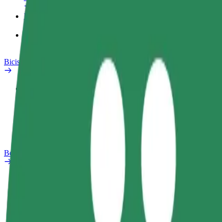
Productos
Bolt Food para empresas
Bicis
Laboratorio de seguridad
Informar de un problema
Preguntas frecuentes
Bolt Plus
Beneficios
Cómo unirse
Preguntas frecuentes