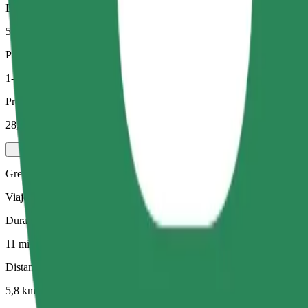
Distancia estimada
5,8 km
Pasajeros
1-4
Precio estimado
28,50 PLN
Green
Viajes eficientes en vehículos híbridos y eléctricos
Duración estimada del viaje
11 min
Distancia estimada
5,8 km