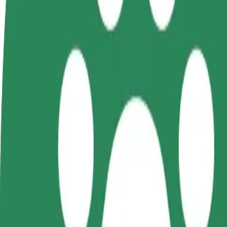
Colaborar como conductor
Colaborar como repartidor
Añ
Gana dinero colaborando
Reparte comida y cobra todas las
Ll
con Bolt
semanas
ga
Cómo ir de "Wojewódzki Szpital Zespolony" a "
¿Buscas la mejor manera de ir de "Wojewódzki Szpital Zespolony" a
Origen
Wojewódzki Szpital Zespolony
Destino
Domaszowska WORD
Comodidad y confort a un botón de distancia
Bolt
Viajes fiables en coches estándar de tamaño medio.