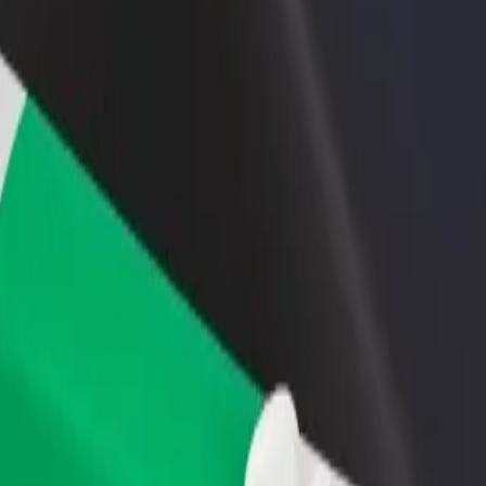
adir un restaurante o tienda
Registrarse como propietario de
B
ega a más clientes y maximiza tus
flota
P
nancias
Añade tu flota a Bolt y potencia
t
tus ingresos
Rayon Qovlar Şəhər Uşaq Musiqi Məktəbi"
uz Rayon Qovlar Şəhər Uşaq Musiqi Məktəbi"? Echa un vistazo a nuestro
Descargar la app