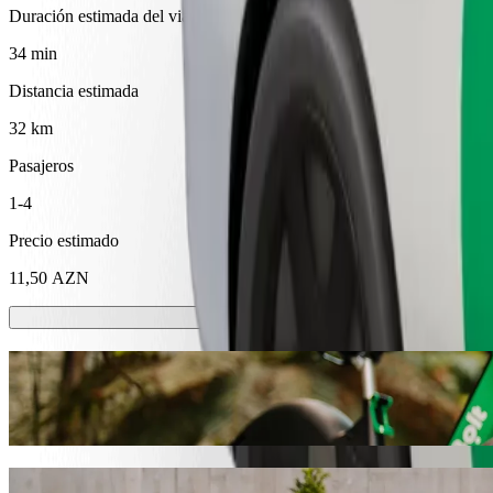
Duración estimada del viaje
34 min
Distancia estimada
32 km
Pasajeros
1-4
Precio estimado
11,50 AZN
Patinetes o bicis eléctricas
Muévete por Shamkir en patinete o bici eléctrica
Descargar la app de Bolt
Ve de "Bravo Superstore / Şəmkir" a "To