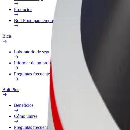
Productos
Bolt Food para empresas
Bicis
Laboratorio de seguridad
Informar de un problema
Preguntas frecuentes
Bolt Plus
Beneficios
Cómo unirse
Preguntas frecuentes