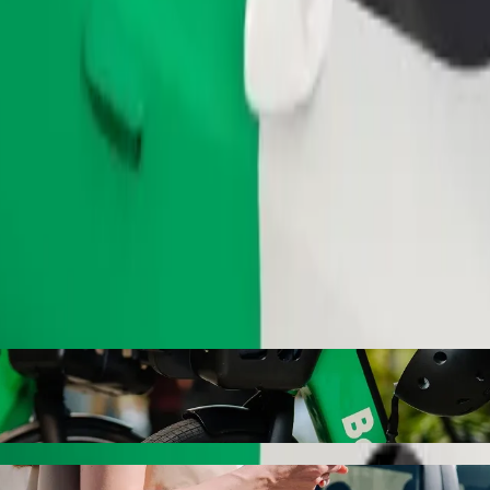
Pedir viaje
vuz Rayon Qovlar Şəhər Uşaq Musiqi Məktəb