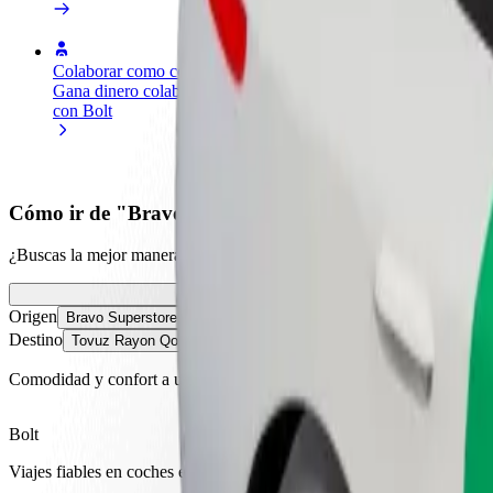
Colaborar como conductor
Colaborar como repartidor
Añ
Gana dinero colaborando
Reparte comida y cobra todas las
Ll
con Bolt
semanas
ga
Cómo ir de "Bravo Superstore / Şəmkir" a "Tovuz 
¿Buscas la mejor manera de ir de "Bravo Superstore / Şəmkir" a "Tov
Origen
Bravo Superstore / Şəmkir
Destino
Tovuz Rayon Qovlar Şəhər Uşaq Musiqi Məktəbi
Comodidad y confort a un botón de distancia
Bolt
Viajes fiables en coches estándar de tamaño medio.