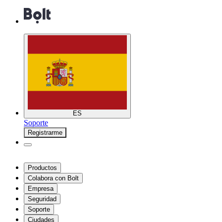
ES
Soporte
Registrarme
Productos
Colabora con Bolt
Empresa
Seguridad
Soporte
Ciudades