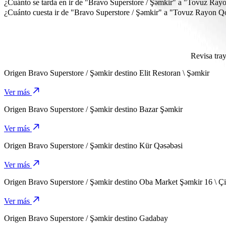
"Tovuz Rayon Qovlar Şəhər Uşaq Musiqi Məktəbi" está a unos 32 km
¿Cuánto se tarda en ir de "Bravo Superstore / Şəmkir" a "Tovuz Ra
Se tarda unos 34 min en ir de "Bravo Superstore / Şəmkir" a "Tovu
¿Cuánto cuesta ir de "Bravo Superstore / Şəmkir" a "Tovuz Rayon 
El coste del viaje de "Bravo Superstore / Şəmkir" a "Tovuz Rayon
Revisa tra
Origen
Bravo Superstore / Şəmkir
destino
Elit Restoran \ Şəmkir
Ver más
Origen
Bravo Superstore / Şəmkir
destino
Bazar Şəmkir
Ver más
Origen
Bravo Superstore / Şəmkir
destino
Kür Qəsəbəsi
Ver más
Origen
Bravo Superstore / Şəmkir
destino
Oba Market Şəmkir 16 \ Çi
Ver más
Origen
Bravo Superstore / Şəmkir
destino
Gadabay