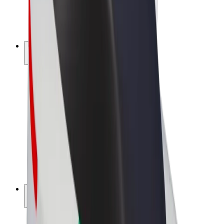
Bicis
Bolt Plus
Colabora con Bolt
Conductores
Ingresos de conductor/a
Repartidores
Ingresos de repartidor
Comercios de Bolt Food
Flotas
Franquicias
Empresa
Trabaja con nosotros