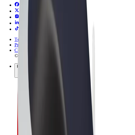
Términos y Condiciones
Privacidad
Cookies
© 2026 Bolt Technology OÜ
Productos
Viajes
Patinetes
Bolt Market
Bolt Food
Bolt Drive
Bolt para empresas