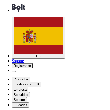
ES
Soporte
Registrarme
Productos
Colabora con Bolt
Empresa
Seguridad
Soporte
Ciudades