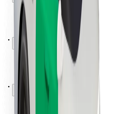
Seguridad para usuarios
Seguridad para conductores
Seguridad para patinetes
Laboratorio de seguridad
Ciudades
Dónde estamos
Soluciones para las ciudades
Aeropuertos
Estaciones de carga de Bolt
Soporte
Para usuarios
Para conductores