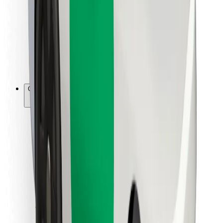
Para repartidores
Bolt Food
Para propietarios de flota
Para restaurantes
Bolt para empresas
Otros
Proveedores
Términos y Condiciones
Cookies
Seguridad
Consigue un viaje en minutos
Descargar la app de Bolt