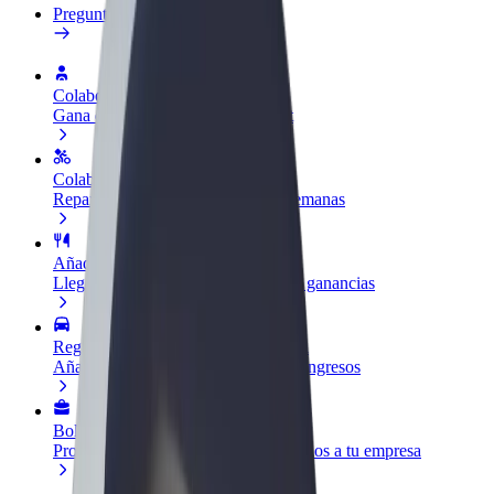
Preguntas frecuentes
Colaborar como conductor
Gana dinero colaborando con Bolt
Colaborar como repartidor
Reparte comida y cobra todas las semanas
Añadir un restaurante o tienda
Llega a más clientes y maximiza tus ganancias
Registrarse como propietario de flota
Añade tu flota a Bolt y potencia tus ingresos
Bolt para empresas
Productos y servicios de Bolt adaptados a tu empresa