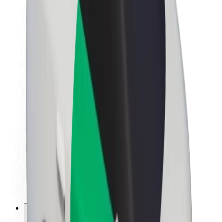
Acerca de Bolt
Sostenibilidad en Bolt
Project Zero
Blog
Sala de prensa
Directrices de la marca
Misión
Relación con inversores
Liderazgo
Marca
Medios
Fondo Urbano
Seguridad