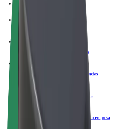
Preguntas frecuentes
Colaborar como conductor
Gana dinero colaborando con Bolt
Colaborar como repartidor
Repartí comida y cobrá todas las semanas
Añadir un restaurante o tienda
Llegá a más clientes y maximizá tus ganancias
Registrarse como propietario de flota
Añadí tu flota a Bolt y potenciá tus ingresos
Bolt para empresas
Productos y servicios de Bolt adaptados a tu empresa