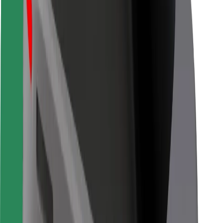
Seguridad para usuarios
Seguridad para conductores
Seguridad para patinetes
Safety Lab
Ciudades
Dónde estamos
Soluciones para las ciudades
Aeropuertos
Estaciones de carga de Bolt
Soporte
Para usuarios
Para conductores