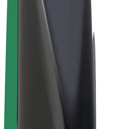
Términos y Condiciones
Privacidad
Cookies
© 2026 Bolt Technology OÜ
Productos
Viajes
Patinetes
Bolt Market
Bolt Food
Bolt Drive
Bolt para empresas