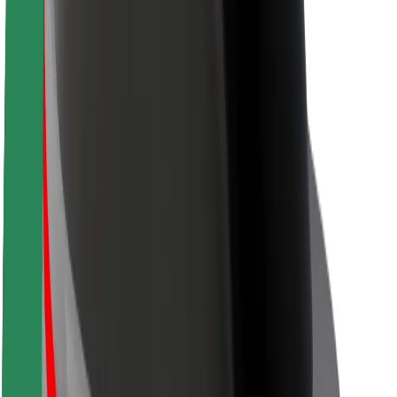
Acerca de Bolt
Sostenibilidad en Bolt
Project Zero
Blog
Sala de prensa
Directrices de la marca
Misión
Relación con inversores
Liderazgo
Marca
Medios
Fondo Urbano
Seguridad