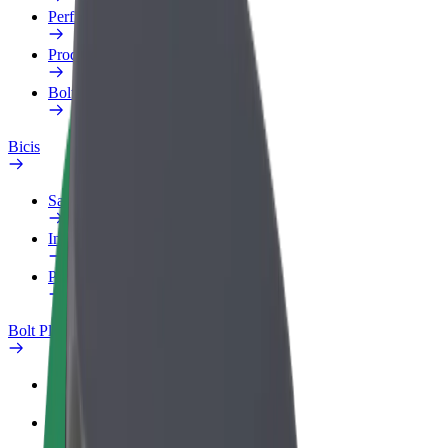
Perfil de trabajo
Productos
Bolt Food para empresas
Bicis
Safety Lab
Informar de un problema
Preguntas frecuentes
Bolt Plus
Beneficios
Cómo unirse