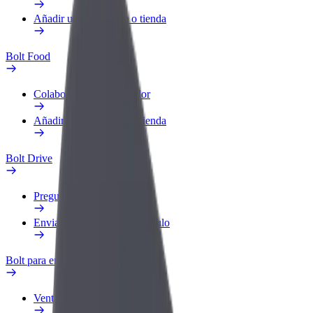
Añadir un restaurante o tienda
Bolt Food
Colaborar como repartidor
Añadir un restaurante o tienda
Bolt Drive
Preguntas frecuentes
Enviar aviso sobre un vehículo
Bolt para empresas
Ventajas