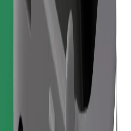
Para repartidores
Bolt Food
Para propietarios de flota
Para restaurantes
Bolt para empresas
Otros
Proveedores
Términos y Condiciones
Cookies
Seguridad
¡Conseguí un viaje en minutos!
Descargar la app de Bolt