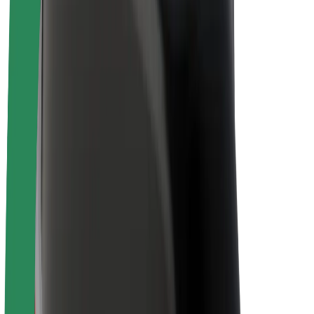
Bicis
Bolt Plus
Colabora con Bolt
Conductores
Ingresos de conductor/a
Repartidores
Ingresos de repartidor
Comercios de Bolt Food
Flotas
Franquicias
Empresa
Trabajá con nosotros