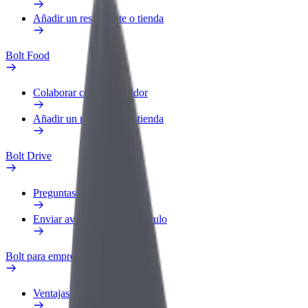
Añadir un restaurante o tienda
Bolt Food
Colaborar como repartidor
Añadir un restaurante o tienda
Bolt Drive
Preguntas frecuentes
Enviar aviso sobre un vehículo
Bolt para empresas
Ventajas