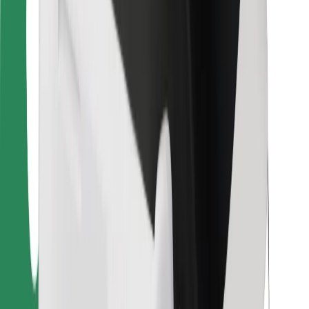
Para repartidores
Bolt Food
Para propietarios de flota
Para restaurantes
Bolt para empresas
Otros
Proveedores
Términos y Condiciones
Cookies
Seguridad
¡Conseguí un viaje en minutos!
Descargar la app de Bolt