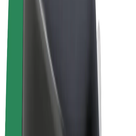
Términos y Condiciones
Privacidad
Cookies
© 2026 Bolt Technology OÜ
Productos
Viajes
Patinetes
Bolt Market
Bolt Food
Bolt Drive
Bolt para empresas