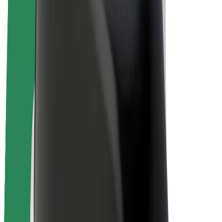
Bicis
Bolt Plus
Colabora con Bolt
Conductores
Ingresos de conductor/a
Repartidores
Ingresos de repartidor
Comercios de Bolt Food
Flotas
Franquicias
Empresa
Trabajá con nosotros