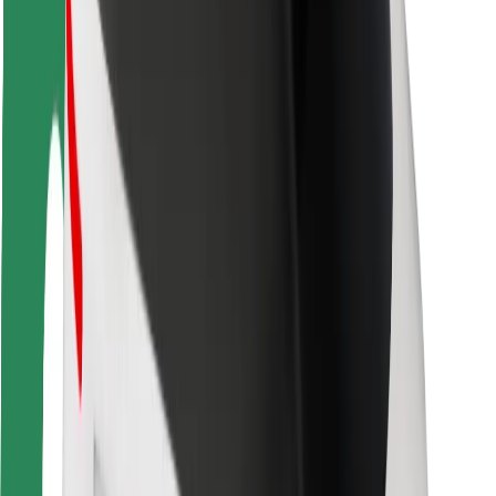
Seguridad para usuarios
Seguridad para conductores
Seguridad para patinetes
Safety Lab
Ciudades
Dónde estamos
Soluciones para las ciudades
Aeropuertos
Estaciones de carga de Bolt
Soporte
Para usuarios
Para conductores