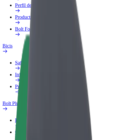
Perfil de trabajo
Productos
Bolt Food para empresas
Bicis
Safety Lab
Informar de un problema
Preguntas frecuentes
Bolt Plus
Beneficios
Cómo unirse