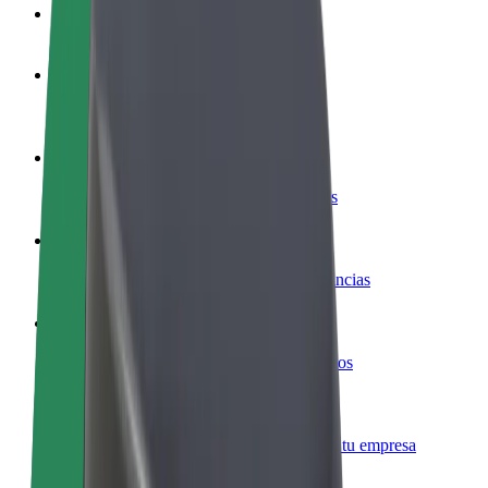
Preguntas frecuentes
Colaborar como conductor
Gana dinero colaborando con Bolt
Colaborar como repartidor
Repartí comida y cobrá todas las semanas
Añadir un restaurante o tienda
Llegá a más clientes y maximizá tus ganancias
Registrarse como propietario de flota
Añadí tu flota a Bolt y potenciá tus ingresos
Bolt para empresas
Productos y servicios de Bolt adaptados a tu empresa