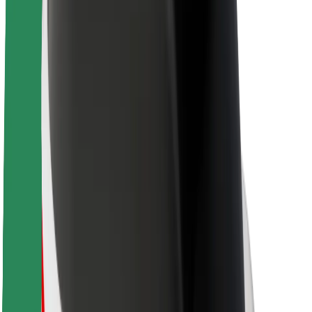
Acerca de Bolt
Sostenibilidad en Bolt
Project Zero
Blog
Sala de prensa
Directrices de la marca
Misión
Relación con inversores
Liderazgo
Marca
Medios
Fondo Urbano
Seguridad