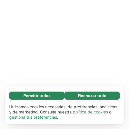
Permitir todas
Rechazar todo
Necesarias (65)
Las cookies necesarias ayudan a que nuestra
Más información
Utilizamos cookies necesarias, de preferencias, analíticas
página web funcione correctamente, pues
y de marketing. Consulta nuestra
política de cookies
o
gestiona tus preferencias
.
hace posible que se lleven a cabo funciones
Preferenciales (17)
básicas (por ejemplo, navegar por las distintas
Las cookies preferenciales hacen posible que
Más información
páginas). Nuestra página no puede funcionar