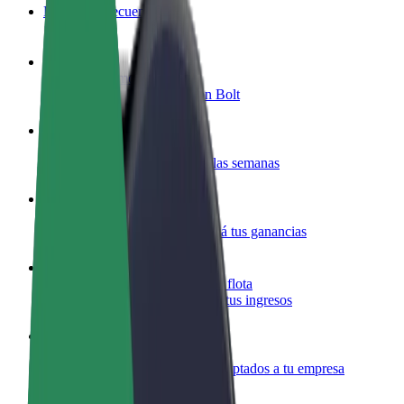
Preguntas frecuentes
Colaborar como conductor
Gana dinero colaborando con Bolt
Colaborar como repartidor
Repartí comida y cobrá todas las semanas
Añadir un restaurante o tienda
Llegá a más clientes y maximizá tus ganancias
Registrarse como propietario de flota
Añadí tu flota a Bolt y potenciá tus ingresos
Bolt para empresas
Productos y servicios de Bolt adaptados a tu empresa