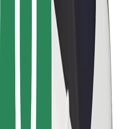
Para repartidores
Bolt Food
Para propietarios de flota
Para restaurantes
Bolt para empresas
Otros
Proveedores
Términos y Condiciones
Cookies
Seguridad
¡Conseguí un viaje en minutos!
Descargar la app de Bolt