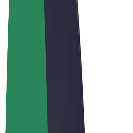
Términos y Condiciones
Privacidad
Cookies
© 2026 Bolt Technology OÜ
Productos
Viajes
Patinetes
Bolt Market
Bolt Food
Bolt Drive
Bolt para empresas