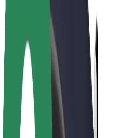
Bicis
Bolt Plus
Colabora con Bolt
Conductores
Ingresos de conductor/a
Repartidores
Ingresos de repartidor
Comercios de Bolt Food
Flotas
Franquicias
Empresa
Trabajá con nosotros