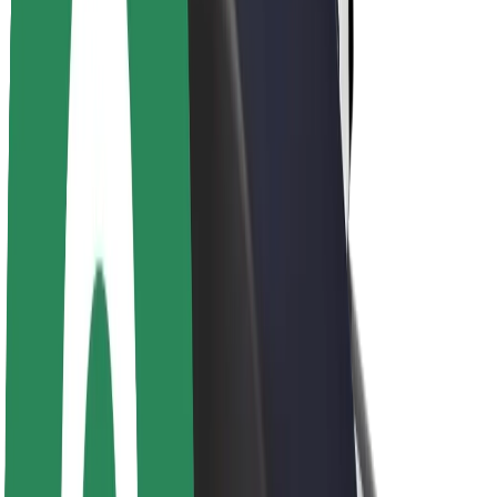
Acerca de Bolt
Sostenibilidad en Bolt
Project Zero
Blog
Sala de prensa
Directrices de la marca
Misión
Relación con inversores
Liderazgo
Marca
Medios
Fondo Urbano
Seguridad