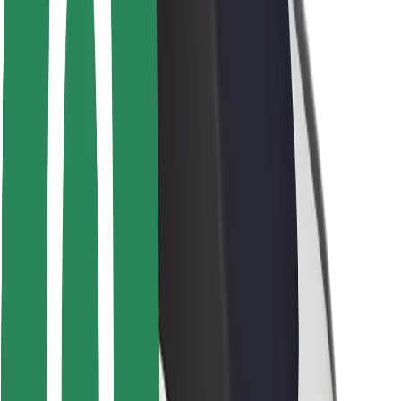
Seguridad para usuarios
Seguridad para conductores
Seguridad para patinetes
Safety Lab
Ciudades
Dónde estamos
Soluciones para las ciudades
Aeropuertos
Estaciones de carga de Bolt
Soporte
Para usuarios
Para conductores