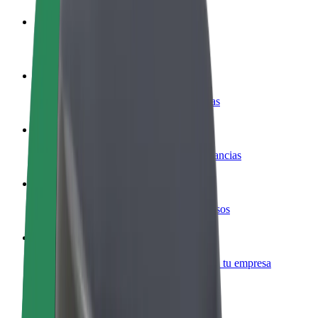
Colaborar como conductor
Gana dinero colaborando con Bolt
Colaborar como repartidor
Repartí comida y cobrá todas las semanas
Añadir un restaurante o tienda
Llegá a más clientes y maximizá tus ganancias
Registrarse como propietario de flota
Añadí tu flota a Bolt y potenciá tus ingresos
Bolt para empresas
Productos y servicios de Bolt adaptados a tu empresa