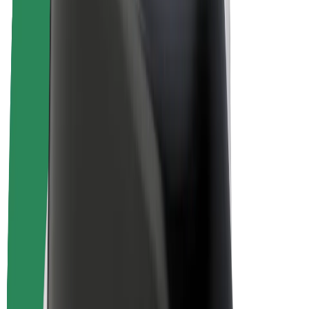
Bolt Plus
Colabora con Bolt
Conductores
Ingresos de conductor/a
Repartidores
Ingresos de repartidor
Comercios de Bolt Food
Flotas
Franquicias
Empresa
Trabajá con nosotros
Acerca de Bolt