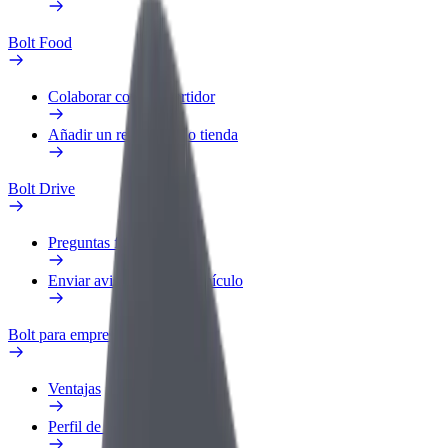
Bolt Food
Colaborar como repartidor
Añadir un restaurante o tienda
Bolt Drive
Preguntas frecuentes
Enviar aviso sobre un vehículo
Bolt para empresas
Ventajas
Perfil de trabajo