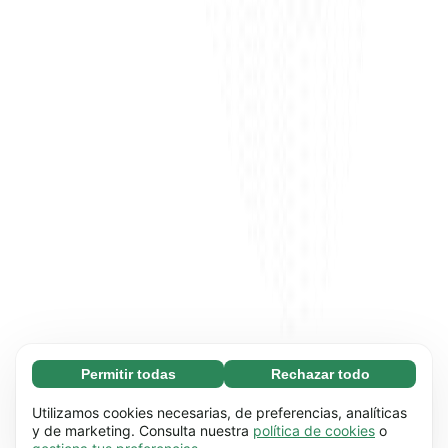
Permitir todas
Rechazar todo
Necesarias (65)
Las cookies necesarias ayudan a que nuestra
Más información
Utilizamos cookies necesarias, de preferencias, analíticas
página web funcione correctamente, pues
y de marketing. Consulta nuestra
política de cookies
o