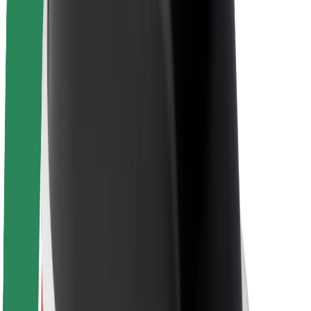
Sostenibilidad en Bolt
Project Zero
Blog
Sala de prensa
Directrices de la marca
Misión
Relación con inversores
Liderazgo
Marca
Medios
Fondo Urbano
Seguridad
Seguridad para usuarios