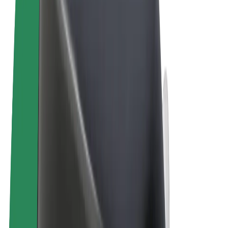
Términos y Condiciones
Privacidad
Cookies
© 2026 Bolt Technology OÜ
Productos
Viajes
Patinetes
Bolt Market
Bolt Food
Bolt Drive
Bolt para empresas
Bicis