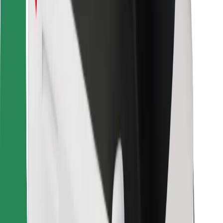
Bolt Food
Para propietarios de flota
Para restaurantes
Bolt para empresas
Otros
Proveedores
Términos y Condiciones
Cookies
Seguridad
¡Conseguí un viaje en minutos!
Descargar la app de Bolt
Encontrá tu comida favorita