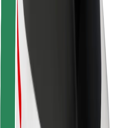
Seguridad para conductores
Seguridad para patinetes
Safety Lab
Ciudades
Dónde estamos
Soluciones para las ciudades
Aeropuertos
Estaciones de carga de Bolt
Soporte
Para usuarios
Para conductores
Para repartidores