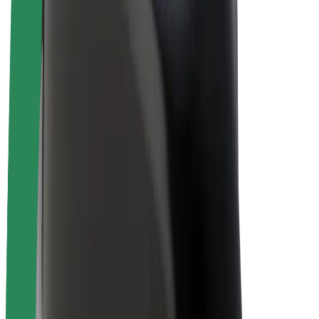
Bicis
Bolt Plus
Colabora con Bolt
Conductores
Ingresos de conductor/a
Repartidores
Ingresos de repartidor
Comercios de Bolt Food
Flotas
Franquicias
Empresa
Trabajá con nosotros