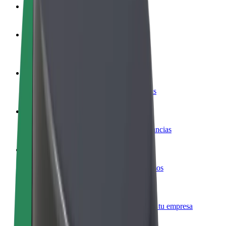
Preguntas frecuentes
Colaborar como conductor
Gana dinero colaborando con Bolt
Colaborar como repartidor
Repartí comida y cobrá todas las semanas
Añadir un restaurante o tienda
Llegá a más clientes y maximizá tus ganancias
Registrarse como propietario de flota
Añadí tu flota a Bolt y potenciá tus ingresos
Bolt para empresas
Productos y servicios de Bolt adaptados a tu empresa