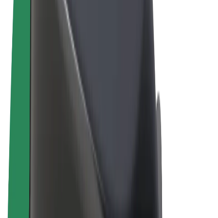
Términos y Condiciones
Privacidad
Cookies
© 2026 Bolt Technology OÜ
Productos
Viajes
Patinetes
Bolt Market
Bolt Food
Bolt Drive
Bolt para empresas