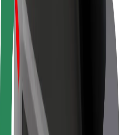
Seguridad para usuarios
Seguridad para conductores
Seguridad para patinetes
Safety Lab
Ciudades
Dónde estamos
Soluciones para las ciudades
Aeropuertos
Estaciones de carga de Bolt
Soporte
Para usuarios
Para conductores