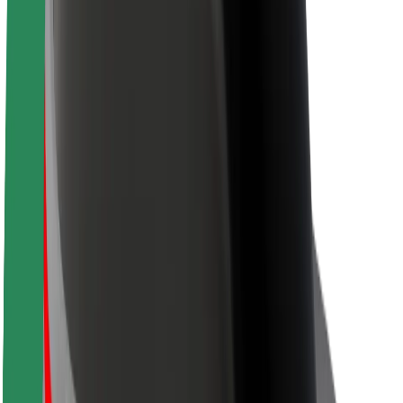
Acerca de Bolt
Sostenibilidad en Bolt
Project Zero
Blog
Sala de prensa
Directrices de la marca
Misión
Relación con inversores
Liderazgo
Marca
Medios
Fondo Urbano
Seguridad