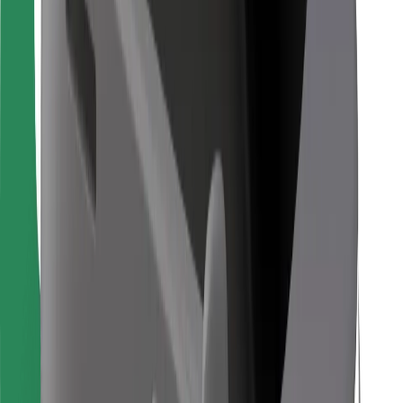
Para repartidores
Bolt Food
Para propietarios de flota
Para restaurantes
Bolt para empresas
Otros
Proveedores
Términos y Condiciones
Cookies
Seguridad
¡Conseguí un viaje en minutos!
Descargar la app de Bolt