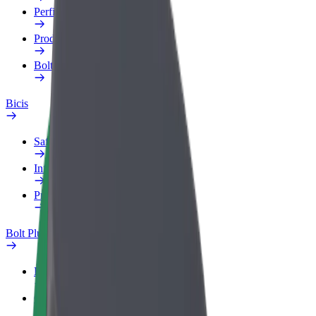
Perfil de trabajo
Productos
Bolt Food para empresas
Bicis
Safety Lab
Informar de un problema
Preguntas frecuentes
Bolt Plus
Beneficios
Cómo unirse