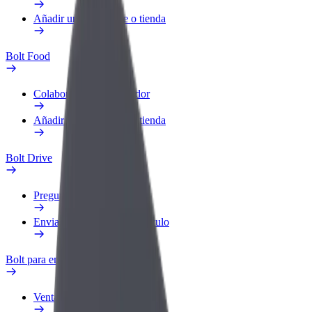
Añadir un restaurante o tienda
Bolt Food
Colaborar como repartidor
Añadir un restaurante o tienda
Bolt Drive
Preguntas frecuentes
Enviar aviso sobre un vehículo
Bolt para empresas
Ventajas