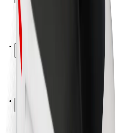
Seguridad para usuarios
Seguridad para conductores
Seguridad para patinetes
Safety Lab
Ciudades
Dónde estamos
Soluciones para las ciudades
Aeropuertos
Estaciones de carga de Bolt
Soporte
Para usuarios
Para conductores