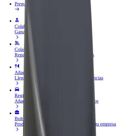
Preguntas frecuentes
Colaborar como conductor
Gana dinero colaborando con Bolt
Colaborar como repartidor
Repartí comida y cobrá todas las semanas
Añadir un restaurante o tienda
Llegá a más clientes y maximizá tus ganancias
Registrarse como propietario de flota
Añadí tu flota a Bolt y potenciá tus ingresos
Bolt para empresas
Productos y servicios de Bolt adaptados a tu empresa