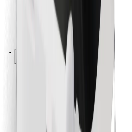
Para repartidores
Bolt Food
Para propietarios de flota
Para restaurantes
Bolt para empresas
Otros
Proveedores
Términos y Condiciones
Cookies
Seguridad
¡Conseguí un viaje en minutos!
Descargar la app de Bolt