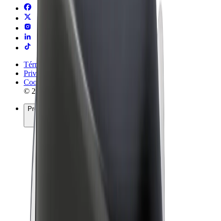
Términos y Condiciones
Privacidad
Cookies
© 2026 Bolt Technology OÜ
Productos
Viajes
Patinetes
Bolt Market
Bolt Food
Bolt Drive
Bolt para empresas