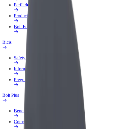
Perfil de trabajo
Productos
Bolt Food para empresas
Bicis
Safety Lab
Informar de un problema
Preguntas frecuentes
Bolt Plus
Beneficios
Cómo unirse