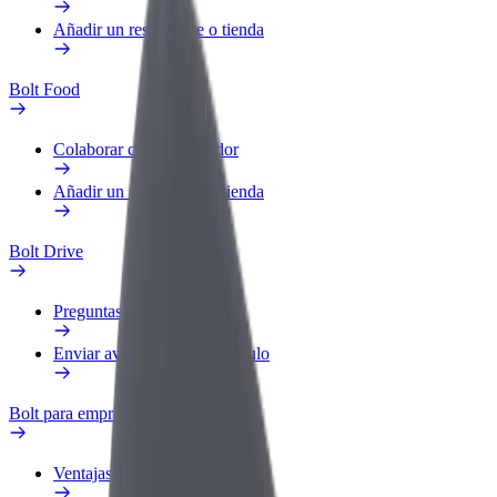
Añadir un restaurante o tienda
Bolt Food
Colaborar como repartidor
Añadir un restaurante o tienda
Bolt Drive
Preguntas frecuentes
Enviar aviso sobre un vehículo
Bolt para empresas
Ventajas