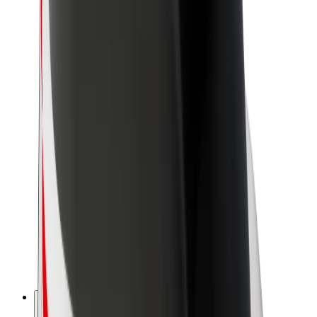
Acerca de Bolt
Sostenibilidad en Bolt
Project Zero
Blog
Sala de prensa
Directrices de la marca
Misión
Relación con inversores
Liderazgo
Marca
Medios
Fondo Urbano
Seguridad