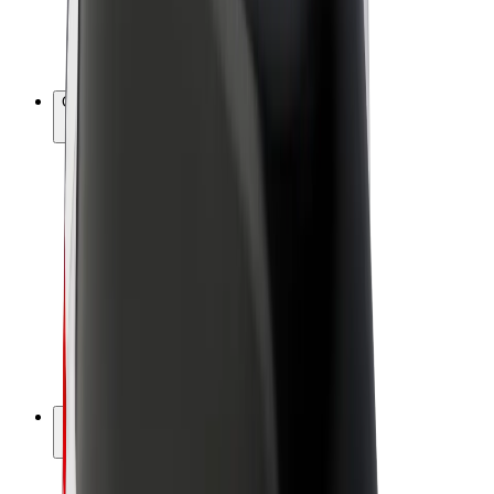
Bicis
Bolt Plus
Colabora con Bolt
Conductores
Ingresos de conductor/a
Repartidores
Ingresos de repartidor
Comercios de Bolt Food
Flotas
Franquicias
Empresa
Trabajá con nosotros