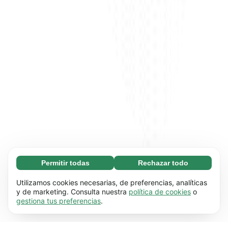
Permitir todas
Rechazar todo
Necesarias (65)
Las cookies necesarias ayudan a que nuestra
Más información
Utilizamos cookies necesarias, de preferencias, analíticas
página web funcione correctamente, pues
y de marketing. Consulta nuestra
política de cookies
o
gestiona tus preferencias
.
hace posible que se lleven a cabo funciones
Preferenciales (17)
básicas (por ejemplo, navegar por las distintas
Las cookies preferenciales hacen posible que
Más información
páginas). Nuestra página no puede funcionar