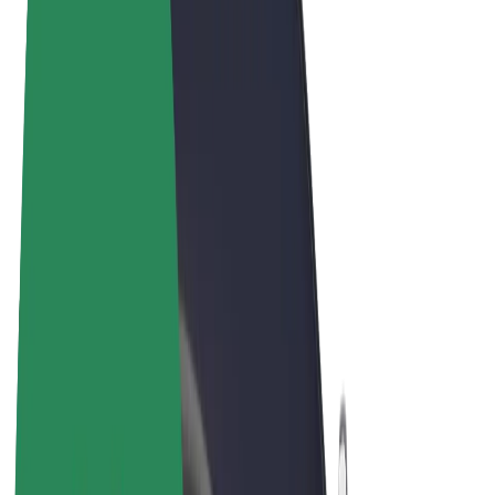
Términos y Condiciones
Privacidad
Cookies
© 2026 Bolt Technology OÜ
Productos
Viajes
Patinetes
Bolt Market
Bolt Food
Bolt Drive
Bolt para empresas