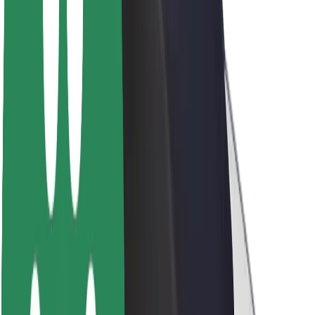
Acerca de Bolt
Sostenibilidad en Bolt
Project Zero
Blog
Sala de prensa
Directrices de la marca
Misión
Relación con inversores
Liderazgo
Marca
Medios
Fondo Urbano
Seguridad