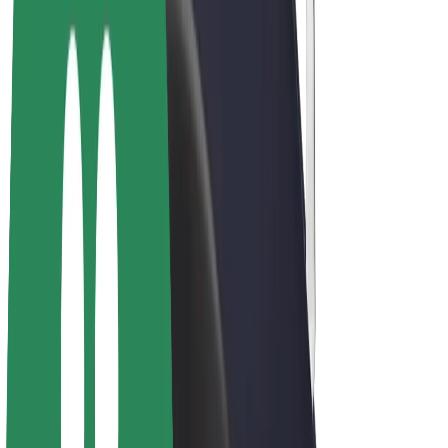
Bicis
Bolt Plus
Colabora con Bolt
Conductores
Ingresos de conductor/a
Repartidores
Ingresos de repartidor
Comercios de Bolt Food
Flotas
Franquicias
Empresa
Trabajá con nosotros