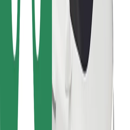
Para repartidores
Bolt Food
Para propietarios de flota
Para restaurantes
Bolt para empresas
Otros
Proveedores
Términos y Condiciones
Cookies
Seguridad
¡Conseguí un viaje en minutos!
Descargar la app de Bolt