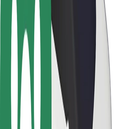
Seguridad para usuarios
Seguridad para conductores
Seguridad para patinetes
Safety Lab
Ciudades
Dónde estamos
Soluciones para las ciudades
Aeropuertos
Estaciones de carga de Bolt
Soporte
Para usuarios
Para conductores