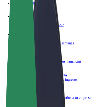
Preguntas frecuentes
Colaborar como conductor
Gana dinero colaborando con Bolt
Colaborar como repartidor
Repartí comida y cobrá todas las semanas
Añadir un restaurante o tienda
Llegá a más clientes y maximizá tus ganancias
Registrarse como propietario de flota
Añadí tu flota a Bolt y potenciá tus ingresos
Bolt para empresas
Productos y servicios de Bolt adaptados a tu empresa