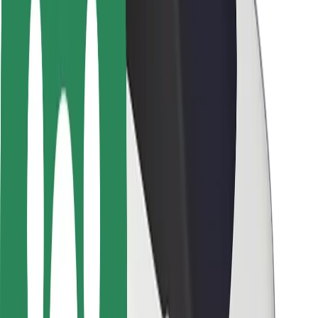
Seguridad para usuarios
Seguridad para conductores
Seguridad para patinetes
Safety Lab
Ciudades
Dónde estamos
Soluciones para las ciudades
Aeropuertos
Estaciones de carga de Bolt
Soporte
Para usuarios
Para conductores