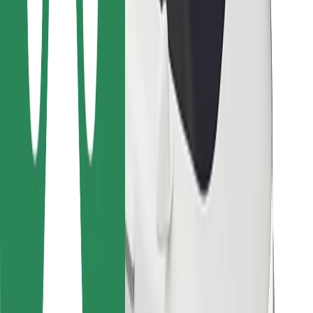
Para repartidores
Bolt Food
Para propietarios de flota
Para restaurantes
Bolt para empresas
Otros
Proveedores
Términos y Condiciones
Cookies
Seguridad
¡Conseguí un viaje en minutos!
Descargar la app de Bolt