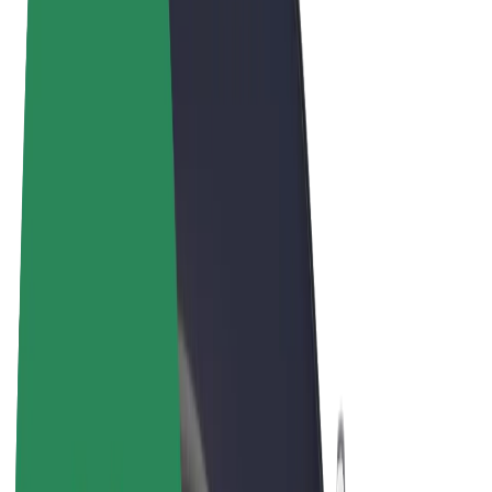
Términos y Condiciones
Privacidad
Cookies
© 2026 Bolt Technology OÜ
Productos
Viajes
Patinetes
Bolt Market
Bolt Food
Bolt Drive
Bolt para empresas