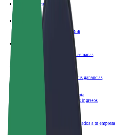
Preguntas frecuentes
Colaborar como conductor
Gana dinero colaborando con Bolt
Colaborar como repartidor
Repartí comida y cobrá todas las semanas
Añadir un restaurante o tienda
Llegá a más clientes y maximizá tus ganancias
Registrarse como propietario de flota
Añadí tu flota a Bolt y potenciá tus ingresos
Bolt para empresas
Productos y servicios de Bolt adaptados a tu empresa