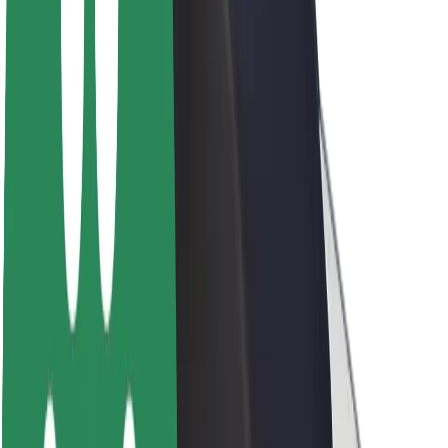
Acerca de Bolt
Sostenibilidad en Bolt
Project Zero
Blog
Sala de prensa
Directrices de la marca
Misión
Relación con inversores
Liderazgo
Marca
Medios
Fondo Urbano
Seguridad