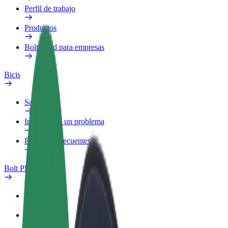
Perfil de trabajo
Productos
Bolt Food para empresas
Bicis
Safety Lab
Informar de un problema
Preguntas frecuentes
Bolt Plus
Beneficios
Cómo unirse