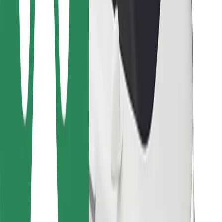
Bolt Food
Para propietarios de flota
Para restaurantes
Bolt para empresas
Otros
Proveedores
Términos y Condiciones
Cookies
Seguridad
¡Conseguí un viaje en minutos!
Descargar la app de Bolt
Encontrá tu comida favorita