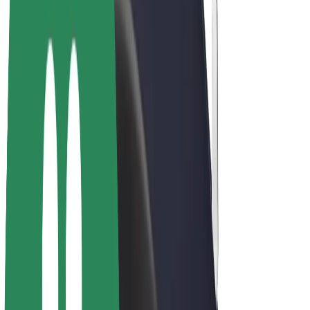
Bolt Plus
Colabora con Bolt
Conductores
Ingresos de conductor/a
Repartidores
Ingresos de repartidor
Comercios de Bolt Food
Flotas
Franquicias
Empresa
Trabajá con nosotros
Acerca de Bolt