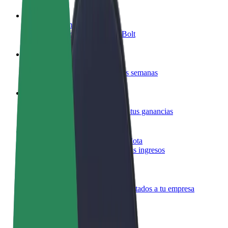
Colaborar como conductor
Gana dinero colaborando con Bolt
Colaborar como repartidor
Repartí comida y cobrá todas las semanas
Añadir un restaurante o tienda
Llegá a más clientes y maximizá tus ganancias
Registrarse como propietario de flota
Añadí tu flota a Bolt y potenciá tus ingresos
Bolt para empresas
Productos y servicios de Bolt adaptados a tu empresa