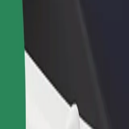
adir un restaurante o tienda
Registrarse como propietario de
B
egá a más clientes y maximizá tus
flota
P
nancias
Añadí tu flota a Bolt y potenciá tus
t
ingresos
Explorá nuestros servicios y encontrá la opción perfecta para tu viaje
Descargá la app de Bolt