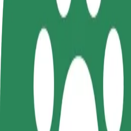
Preguntas frecuentes
Colaborar como conductor
Colaborar como repartidor
Añ
Gana dinero colaborando
Repartí comida y cobrá todas las
Ll
con Bolt
semanas
ga
Cómo ir de Pasaż Świętokrzyski a EXBUD Arena
¿Buscás la mejor forma de ir de Pasaż Świętokrzyski a EXBUD Arena? 
Origen
Pasaż Świętokrzyski
Destino
EXBUD Arena
Comodidad y confort a un botón de distancia
Bolt