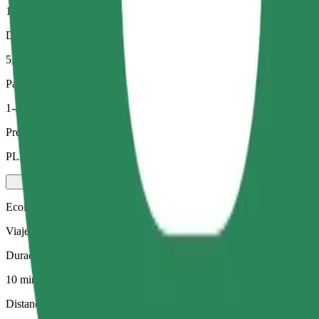
10 min
Distancia estimada
5,3 km
Pasajeros
1-4
Precio estimado
PLN 26,70
Ecológico
Viajes eficientes en vehículos híbridos y eléctricos
Duración estimada del viaje
10 min
Distancia estimada