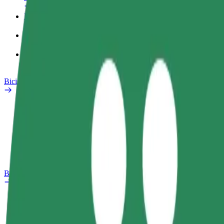
Perfil de trabajo
Productos
Bolt Food para empresas
Bicis
Safety Lab
Informar de un problema
Preguntas frecuentes
Bolt Plus
Beneficios
Cómo unirse