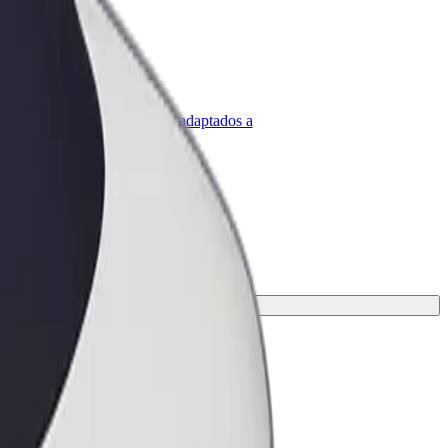
olt para empresas
roductos y servicios de Bolt adaptados a
u empresa
.