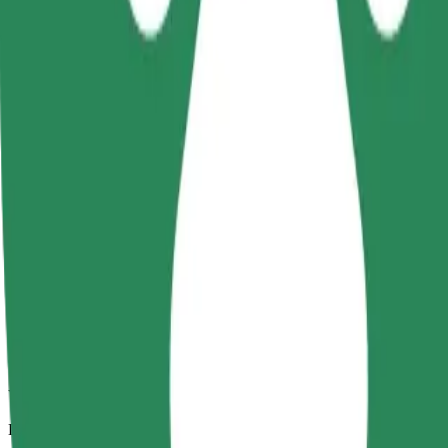
Viajes fiables en coches estándar de tamaño medio.
Duración estimada del viaje
10 min
Distancia estimada
5,3 km
Pasajeros
1-4
Precio estimado
PLN 20,20
Comfort
Viajes en coches con más espacio para equipaje y para estirar las pier
Duración estimada del viaje