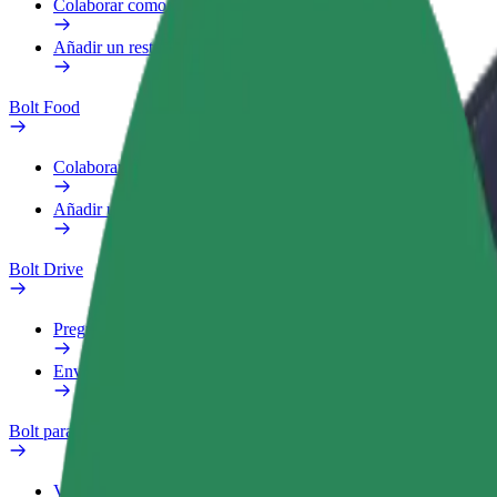
Colaborar como repartidor
Añadir un restaurante o tienda
Bolt Food
Colaborar como repartidor
Añadir un restaurante o tienda
Bolt Drive
Preguntas frecuentes
Enviar aviso sobre un vehículo
Bolt para empresas
Ventajas