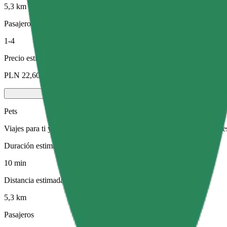
5,3 km
Pasajeros
1-4
Precio estimado
PLN 22,60
Pets
Viajes para ti y tu mascota. Los perros deben llevar bozal, los animal
Duración estimada del viaje
10 min
Distancia estimada
5,3 km
Pasajeros