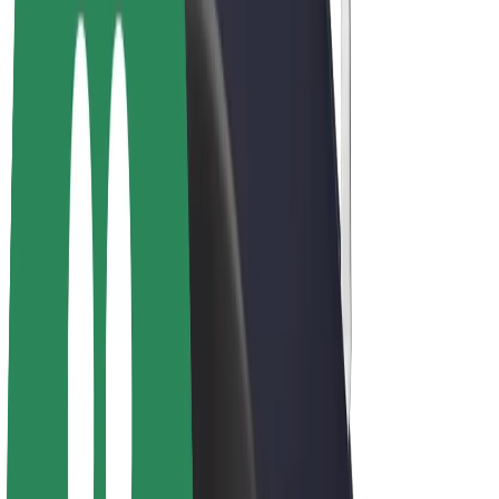
Bicis
Bolt Plus
Colabora con Bolt
Conductores
Ingresos de conductor/a
Repartidores
Ingresos de repartidor
Comercios de Bolt Food
Flotas
Franquicias
Empresa
Trabajá con nosotros