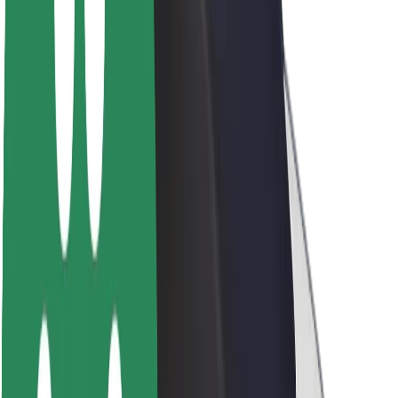
Acerca de Bolt
Sostenibilidad en Bolt
Project Zero
Blog
Sala de prensa
Directrices de la marca
Misión
Relación con inversores
Liderazgo
Marca
Medios
Fondo Urbano
Seguridad