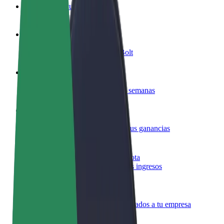
Preguntas frecuentes
Colaborar como conductor
Gana dinero colaborando con Bolt
Colaborar como repartidor
Repartí comida y cobrá todas las semanas
Añadir un restaurante o tienda
Llegá a más clientes y maximizá tus ganancias
Registrarse como propietario de flota
Añadí tu flota a Bolt y potenciá tus ingresos
Bolt para empresas
Productos y servicios de Bolt adaptados a tu empresa