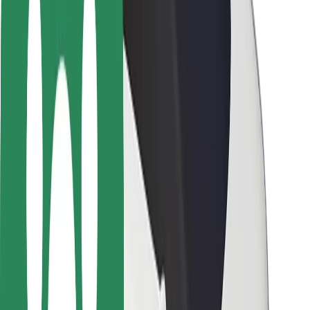
Seguridad para usuarios
Seguridad para conductores
Seguridad para patinetes
Safety Lab
Ciudades
Dónde estamos
Soluciones para las ciudades
Aeropuertos
Estaciones de carga de Bolt
Soporte
Para usuarios
Para conductores