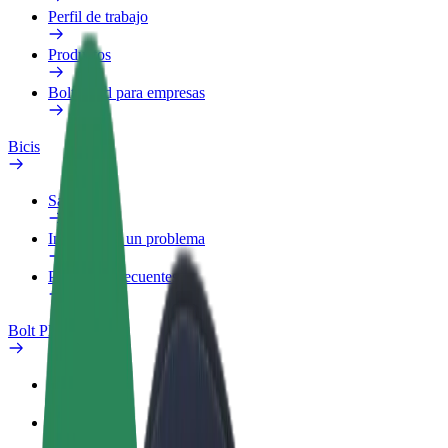
Perfil de trabajo
Productos
Bolt Food para empresas
Bicis
Safety Lab
Informar de un problema
Preguntas frecuentes
Bolt Plus
Beneficios
Cómo unirse