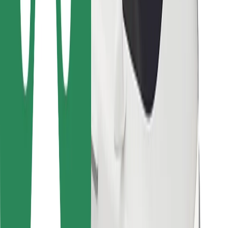
Para repartidores
Bolt Food
Para propietarios de flota
Para restaurantes
Bolt para empresas
Otros
Proveedores
Términos y Condiciones
Cookies
Seguridad
¡Conseguí un viaje en minutos!
Descargar la app de Bolt