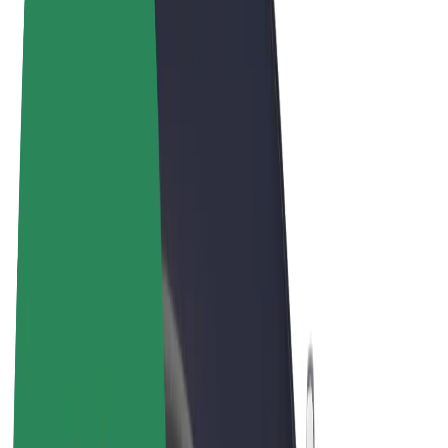
Términos y Condiciones
Privacidad
Cookies
© 2026 Bolt Technology OÜ
Productos
Viajes
Patinetes
Bolt Market
Bolt Food
Bolt Drive
Bolt para empresas