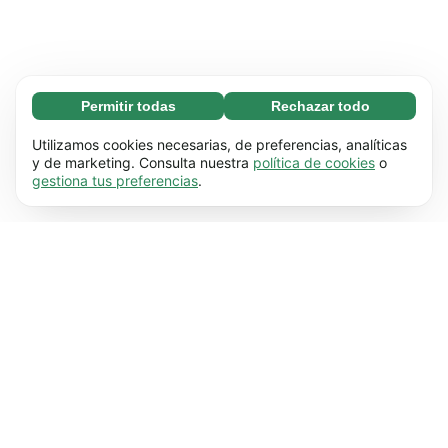
Permitir todas
Rechazar todo
Necesarias (65)
Las cookies necesarias ayudan a que nuestra
Más información
Utilizamos cookies necesarias, de preferencias, analíticas
página web funcione correctamente, pues
y de marketing. Consulta nuestra
política de cookies
o
gestiona tus preferencias
.
hace posible que se lleven a cabo funciones
Preferenciales (17)
básicas (por ejemplo, navegar por las distintas
Las cookies preferenciales hacen posible que
Más información
páginas). Nuestra página no puede funcionar
nuestra web recuerde información que
correctamente sin estas cookies.
Más
modifica su comportamiento o apariencia (por
información
Estadísticas (63)
ejemplo, el idioma que prefieres que se utilice o
Las cookies estadísticas nos ayudan a
Más información
la región en la que te encuentras).
Más
entender cómo interactúas con nuestra web
información
mediante la recopilación y transmisión de
De marketing (63)
información de forma anónima.
Más
Las cookies de marketing se utilizan para hacer
Más información
información
un seguimiento de los visitantes de nuestra
página web. La intención es mostrarles a los
usuarios anuncios que sean más relevantes