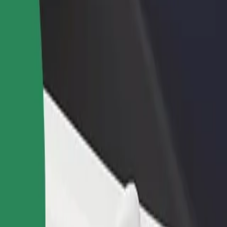
adir un restaurante o tienda
Registrarse como propietario de
B
egá a más clientes y maximizá tus
flota
P
nancias
Añadí tu flota a Bolt y potenciá tus
t
ingresos
ervicios y encontrá la opción perfecta para tu viaje.
Descargá la app de Bolt