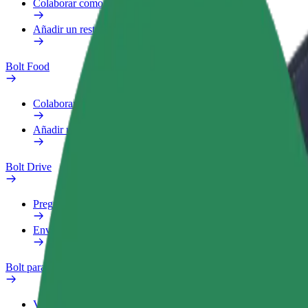
Colaborar como repartidor
Añadir un restaurante o tienda
Bolt Food
Colaborar como repartidor
Añadir un restaurante o tienda
Bolt Drive
Preguntas frecuentes
Enviar aviso sobre un vehículo
Bolt para empresas
Ventajas