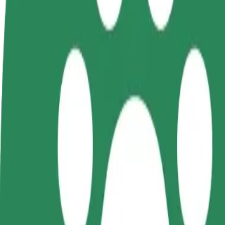
Preguntas frecuentes
Colaborar como conductor
Colaborar como repartidor
Añ
Gana dinero colaborando
Repartí comida y cobrá todas las
Ll
con Bolt
semanas
ga
Cómo ir de ZORD a OTO Park
¿Buscás la mejor forma de ir de ZORD a OTO Park? Explorá nuestros s
Origen
ZORD
Destino
OTO Park
Comodidad y confort a un botón de distancia
Bolt