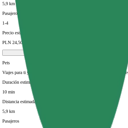
5,9 km
Pasajeros
1-4
Precio estimado
PLN 24,50
Pets
Viajes para ti y tu mascota. Los perros deben llevar bozal, los animal
Duración estimada del viaje
10 min
Distancia estimada
5,9 km
Pasajeros