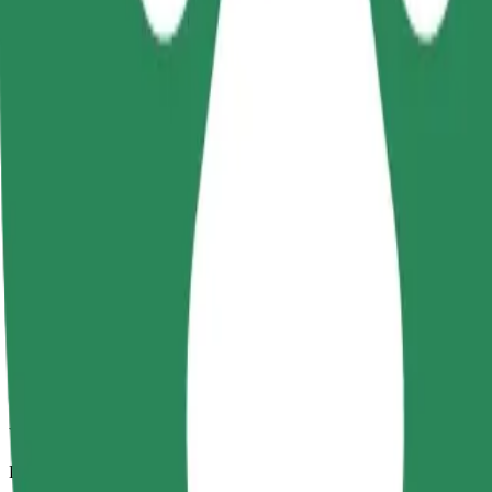
Viajes fiables en coches estándar de tamaño medio.
Duración estimada del viaje
10 min
Distancia estimada
5,9 km
Pasajeros
1-4
Precio estimado
PLN 27,20
Comfort
Viajes en coches con más espacio para equipaje y para estirar las pier
Duración estimada del viaje