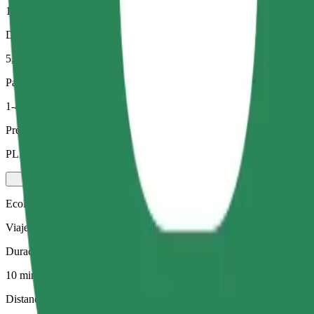
10 min
Distancia estimada
5,9 km
Pasajeros
1-4
Precio estimado
PLN 32,20
Ecológico
Viajes eficientes en vehículos híbridos y eléctricos
Duración estimada del viaje
10 min
Distancia estimada