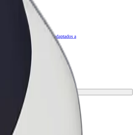
olt para empresas
roductos y servicios de Bolt adaptados a
u empresa