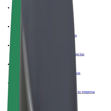
Colaborar como conductor
Gana dinero colaborando con Bolt
Colaborar como repartidor
Repartí comida y cobrá todas las semanas
Añadir un restaurante o tienda
Llegá a más clientes y maximizá tus ganancias
Registrarse como propietario de flota
Añadí tu flota a Bolt y potenciá tus ingresos
Bolt para empresas
Productos y servicios de Bolt adaptados a tu empresa