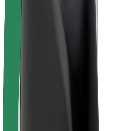
Bolt Plus
Colabora con Bolt
Conductores
Ingresos de conductor/a
Repartidores
Ingresos de repartidor
Comercios de Bolt Food
Flotas
Franquicias
Empresa
Trabajá con nosotros
Acerca de Bolt