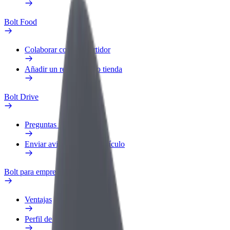
Bolt Food
Colaborar como repartidor
Añadir un restaurante o tienda
Bolt Drive
Preguntas frecuentes
Enviar aviso sobre un vehículo
Bolt para empresas
Ventajas
Perfil de trabajo