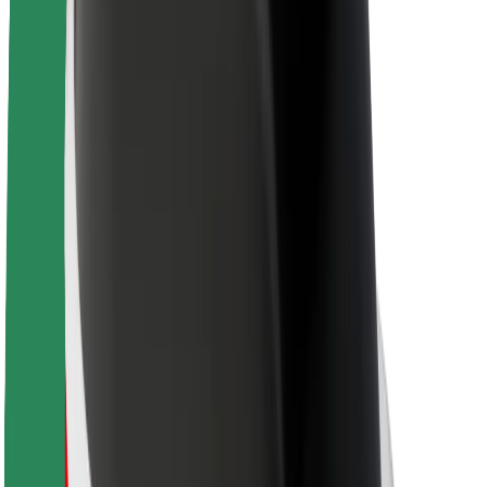
Sostenibilidad en Bolt
Project Zero
Blog
Sala de prensa
Directrices de la marca
Misión
Relación con inversores
Liderazgo
Marca
Medios
Fondo Urbano
Seguridad
Seguridad para usuarios