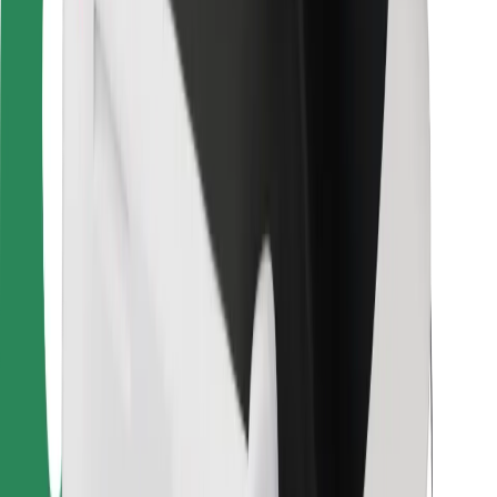
Bolt Food
Para propietarios de flota
Para restaurantes
Bolt para empresas
Otros
Proveedores
Términos y Condiciones
Cookies
Seguridad
¡Conseguí un viaje en minutos!
Descargar la app de Bolt
Encontrá tu comida favorita