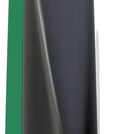
Términos y Condiciones
Privacidad
Cookies
© 2026 Bolt Technology OÜ
Productos
Viajes
Patinetes
Bolt Market
Bolt Food
Bolt Drive
Bolt para empresas
Bicis