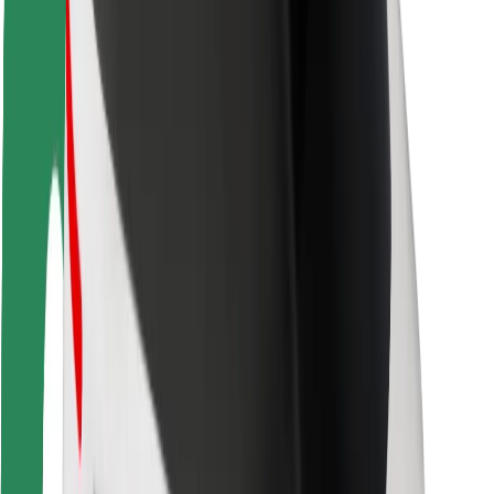
Seguridad para conductores
Seguridad para patinetes
Safety Lab
Ciudades
Dónde estamos
Soluciones para las ciudades
Aeropuertos
Estaciones de carga de Bolt
Soporte
Para usuarios
Para conductores
Para repartidores