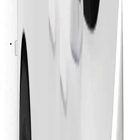
Bolt Food
Para propietarios de flota
Para restaurantes
Bolt para empresas
Otros
Proveedores
Términos y Condiciones
Cookies
Seguridad
¡Conseguí un viaje en minutos!
Descargar la app de Bolt
Encontrá tu comida favorita