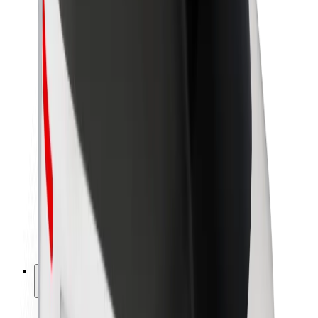
Sostenibilidad en Bolt
Project Zero
Blog
Sala de prensa
Directrices de la marca
Misión
Relación con inversores
Liderazgo
Marca
Medios
Fondo Urbano
Seguridad
Seguridad para usuarios