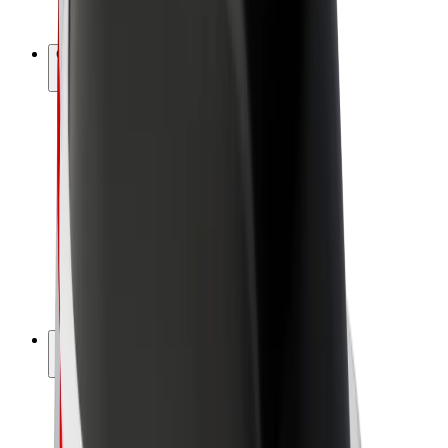
Bolt Plus
Colabora con Bolt
Conductores
Ingresos de conductor/a
Repartidores
Ingresos de repartidor
Comercios de Bolt Food
Flotas
Franquicias
Empresa
Trabajá con nosotros
Acerca de Bolt