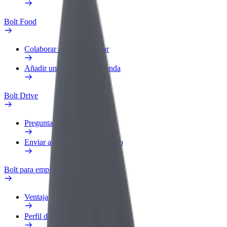
Bolt Food
Colaborar como repartidor
Añadir un restaurante o tienda
Bolt Drive
Preguntas frecuentes
Enviar aviso sobre un vehículo
Bolt para empresas
Ventajas
Perfil de trabajo