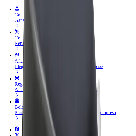
Colaborar como conductor
Gana dinero colaborando con Bolt
Colaborar como repartidor
Repartí comida y cobrá todas las semanas
Añadir un restaurante o tienda
Llegá a más clientes y maximizá tus ganancias
Registrarse como propietario de flota
Añadí tu flota a Bolt y potenciá tus ingresos
Bolt para empresas
Productos y servicios de Bolt adaptados a tu empresa