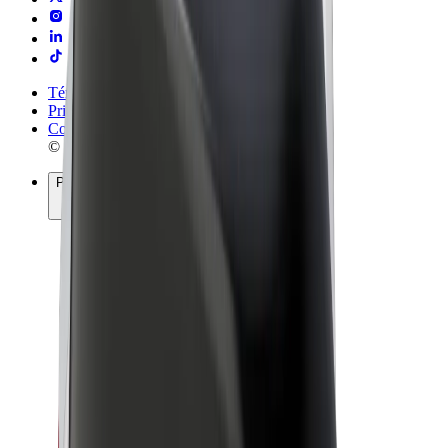
Términos y Condiciones
Privacidad
Cookies
© 2026 Bolt Technology OÜ
Productos
Viajes
Patinetes
Bolt Market
Bolt Food
Bolt Drive
Bolt para empresas
Bicis