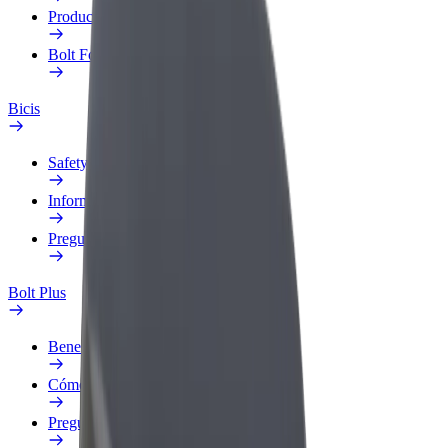
Productos
Bolt Food para empresas
Bicis
Safety Lab
Informar de un problema
Preguntas frecuentes
Bolt Plus
Beneficios
Cómo unirse
Preguntas frecuentes