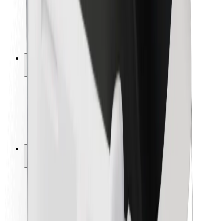
Seguridad para conductores
Seguridad para patinetes
Safety Lab
Ciudades
Dónde estamos
Soluciones para las ciudades
Aeropuertos
Estaciones de carga de Bolt
Soporte
Para usuarios
Para conductores
Para repartidores