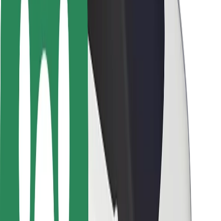
Seguridad para conductores
Seguridad para patinetes
Safety Lab
Ciudades
Dónde estamos
Soluciones para las ciudades
Aeropuertos
Estaciones de carga de Bolt
Soporte
Para usuarios
Para conductores
Para repartidores