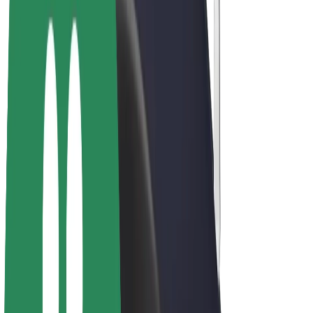
Bolt Plus
Colabora con Bolt
Conductores
Ingresos de conductor/a
Repartidores
Ingresos de repartidor
Comercios de Bolt Food
Flotas
Franquicias
Empresa
Trabajá con nosotros
Acerca de Bolt