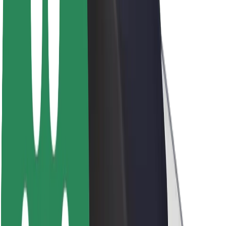
Sostenibilidad en Bolt
Project Zero
Blog
Sala de prensa
Directrices de la marca
Misión
Relación con inversores
Liderazgo
Marca
Medios
Fondo Urbano
Seguridad
Seguridad para usuarios