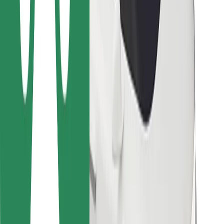
Bolt Food
Para propietarios de flota
Para restaurantes
Bolt para empresas
Otros
Proveedores
Términos y Condiciones
Cookies
Seguridad
¡Conseguí un viaje en minutos!
Descargar la app de Bolt
Encontrá tu comida favorita