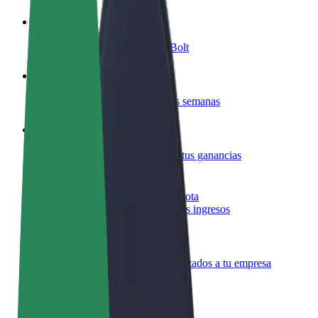
Colaborar como conductor
Gana dinero colaborando con Bolt
Colaborar como repartidor
Repartí comida y cobrá todas las semanas
Añadir un restaurante o tienda
Llegá a más clientes y maximizá tus ganancias
Registrarse como propietario de flota
Añadí tu flota a Bolt y potenciá tus ingresos
Bolt para empresas
Productos y servicios de Bolt adaptados a tu empresa