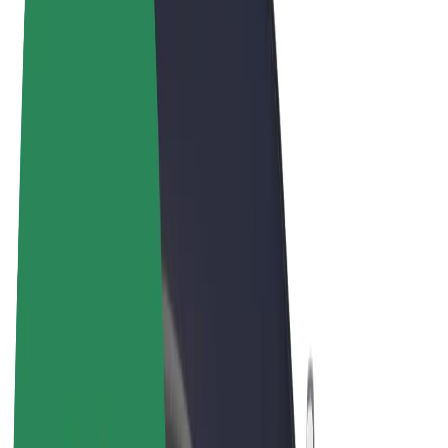
Términos y Condiciones
Privacidad
Cookies
© 2026 Bolt Technology OÜ
Productos
Viajes
Patinetes
Bolt Market
Bolt Food
Bolt Drive
Bolt para empresas
Bicis