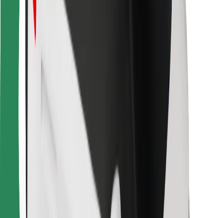
Bolt Food
Para propietarios de flota
Para restaurantes
Bolt para empresas
Otros
Proveedores
Términos y Condiciones
Cookies
Seguridad
¡Conseguí un viaje en minutos!
Descargar la app de Bolt
Encontrá tu comida favorita