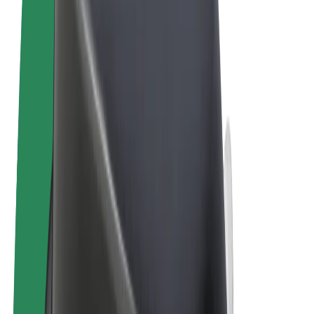
Términos y Condiciones
Privacidad
Cookies
© 2026 Bolt Technology OÜ
Productos
Viajes
Patinetes
Bolt Market
Bolt Food
Bolt Drive
Bolt para empresas
Bicis