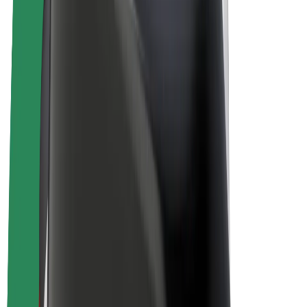
Bolt Plus
Colabora con Bolt
Conductores
Ingresos de conductor/a
Repartidores
Ingresos de repartidor
Comercios de Bolt Food
Flotas
Franquicias
Empresa
Trabajá con nosotros
Acerca de Bolt