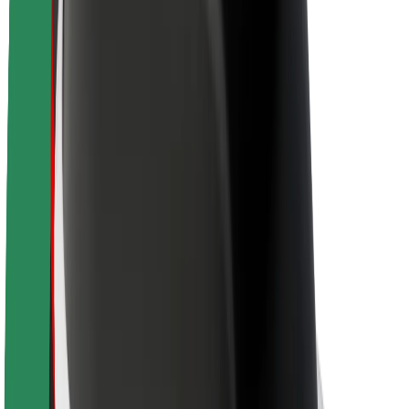
Sostenibilidad en Bolt
Project Zero
Blog
Sala de prensa
Directrices de la marca
Misión
Relación con inversores
Liderazgo
Marca
Medios
Fondo Urbano
Seguridad
Seguridad para usuarios