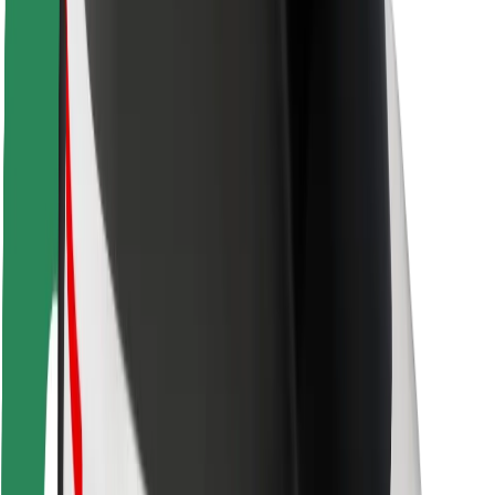
Seguridad para conductores
Seguridad para patinetes
Safety Lab
Ciudades
Dónde estamos
Soluciones para las ciudades
Aeropuertos
Estaciones de carga de Bolt
Soporte
Para usuarios
Para conductores
Para repartidores