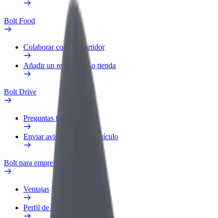
Bolt Food
Colaborar como repartidor
Añadir un restaurante o tienda
Bolt Drive
Preguntas frecuentes
Enviar aviso sobre un vehículo
Bolt para empresas
Ventajas
Perfil de trabajo