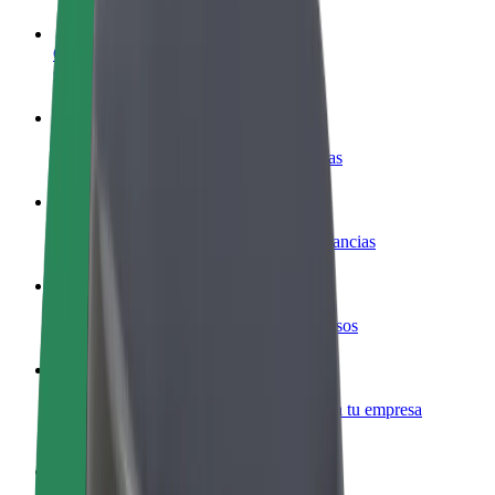
Colaborar como conductor
Gana dinero colaborando con Bolt
Colaborar como repartidor
Repartí comida y cobrá todas las semanas
Añadir un restaurante o tienda
Llegá a más clientes y maximizá tus ganancias
Registrarse como propietario de flota
Añadí tu flota a Bolt y potenciá tus ingresos
Bolt para empresas
Productos y servicios de Bolt adaptados a tu empresa