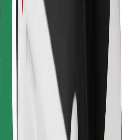
Para repartidores
Bolt Food
Para propietarios de flota
Para restaurantes
Bolt para empresas
Otros
Proveedores
Términos y Condiciones
Cookies
Seguridad
¡Conseguí un viaje en minutos!
Descargar la app de Bolt