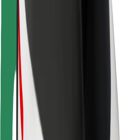
Seguridad para usuarios
Seguridad para conductores
Seguridad para patinetes
Safety Lab
Ciudades
Dónde estamos
Soluciones para las ciudades
Aeropuertos
Estaciones de carga de Bolt
Soporte
Para usuarios
Para conductores