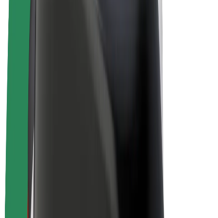
Bicis
Bolt Plus
Colabora con Bolt
Conductores
Ingresos de conductor/a
Repartidores
Ingresos de repartidor
Comercios de Bolt Food
Flotas
Franquicias
Empresa
Trabajá con nosotros