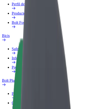
Perfil de trabajo
Productos
Bolt Food para empresas
Bicis
Safety Lab
Informar de un problema
Preguntas frecuentes
Bolt Plus
Beneficios
Cómo unirse