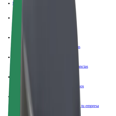
Preguntas frecuentes
Colaborar como conductor
Gana dinero colaborando con Bolt
Colaborar como repartidor
Repartí comida y cobrá todas las semanas
Añadir un restaurante o tienda
Llegá a más clientes y maximizá tus ganancias
Registrarse como propietario de flota
Añadí tu flota a Bolt y potenciá tus ingresos
Bolt para empresas
Productos y servicios de Bolt adaptados a tu empresa