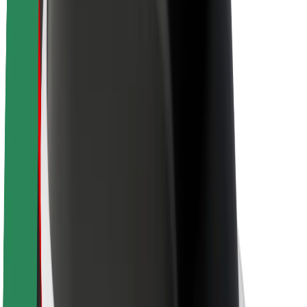
Acerca de Bolt
Sostenibilidad en Bolt
Project Zero
Blog
Sala de prensa
Directrices de la marca
Misión
Relación con inversores
Liderazgo
Marca
Medios
Fondo Urbano
Seguridad