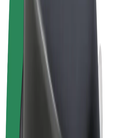
Términos y Condiciones
Privacidad
Cookies
© 2026 Bolt Technology OÜ
Productos
Viajes
Patinetes
Bolt Market
Bolt Food
Bolt Drive
Bolt para empresas